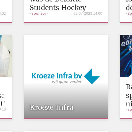
Students Hockey
d
4:02
- sponsor -
02-07-2023 14:00
- s
Trophy 2023
R
:
s
f'
u
Kroeze Infra
10
- s
z