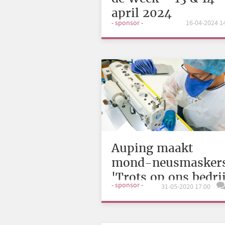
april 2024
- sponsor -
16-04-2024 1
Auping maakt
mond-neusmaskers
'Trots op ons bedrij
- sponsor -
31-05-2020 17:00