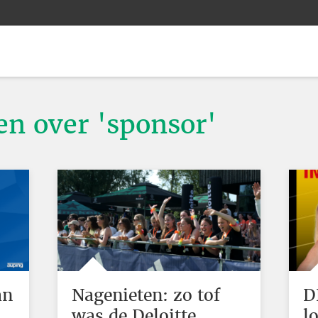
en over 'sponsor'
an
Nagenieten: zo tof
D
was de Deloitte
l