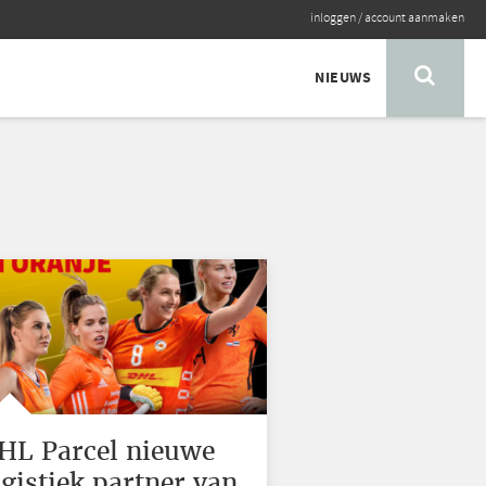
inloggen
/
account aanmaken
NIEUWS
HL Parcel nieuwe
ogistiek partner van