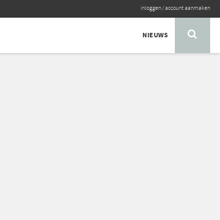
inloggen
/
account aanmaken
NIEUWS