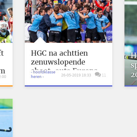
t
HGC na achttien
H
zenuwslopende
s
am
shoot-outs Europa
- hoofdklasse
2
26-05-2019 18:33
11
2:00
heren -
in