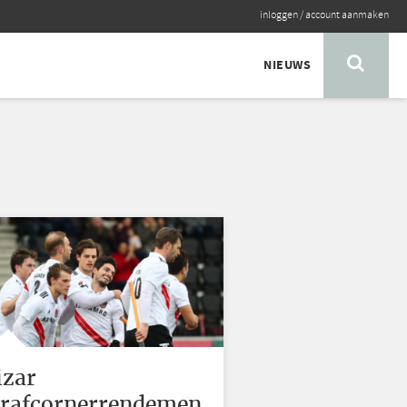
inloggen
/
account aanmaken
NIEUWS
izar
trafcornerrendemen