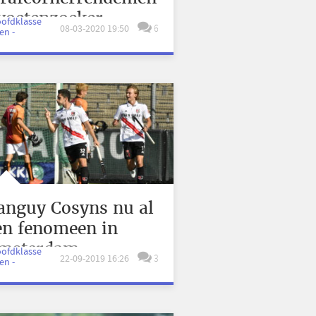
 voetenzoeker
oofdklasse
08-03-2020 19:50
6
en -
ruyser en kanon
osyns
anguy Cosyns nu al
en fenomeen in
msterdam
oofdklasse
22-09-2019 16:26
3
en -