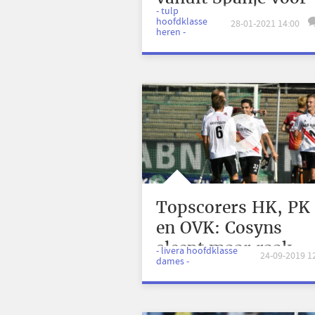
- tulp
Belgische sterspele
hoofdklasse
28-01-2021 14:00
heren -
Topscorers HK, PK
en OVK: Cosyns
sleept maar raak
- livera hoofdklasse
24-09-2019 1
dames -