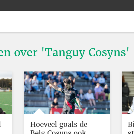
ten over 'Tanguy Cosyns'
d
Hoeveel goals de
B
Belg Cosyns ook
s