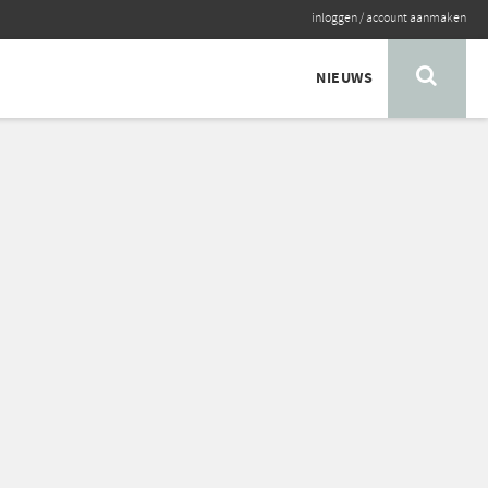
inloggen
/
account aanmaken
NIEUWS