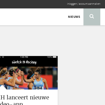
inloggen
/
account aanmaken
NIEUWS
IH lanceert nieuwe
ideo-app