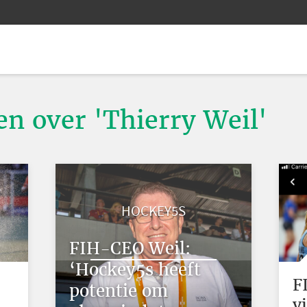
en over 'Thierry Weil'
HOCKEY5S
FIH-CEO Weil:
‘Hockey5s heeft
F
potentie om
v