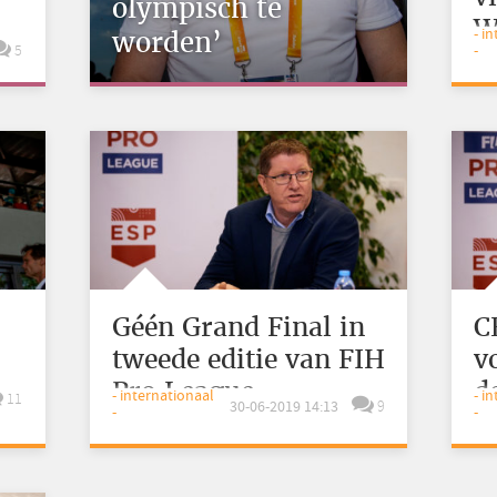
olympisch te
W
- i
worden’
5
-
Géén Grand Final in
C
tweede editie van FIH
v
Pro League
d
- internationaal
- i
11
30-06-2019 14:13
9
-
-
L