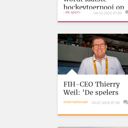
hockeytoernooi op
- de sport -
04-12-2022 07:00
waterveld
FIH-CEO Thierry
Weil: 'De spelers
-
houden van de Pro
internationaal
03-07-2019 07:00
-
League'