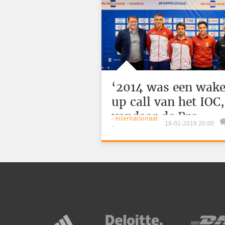
‘2014 was een wak
up call van het IOC,
vandaar de Pro
- internationaal
18-01-2019 20:00
-
League’