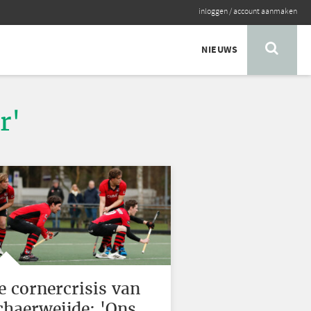
inloggen
/
account aanmaken
NIEUWS
r'
e cornercrisis van
chaerweijde: 'Ons