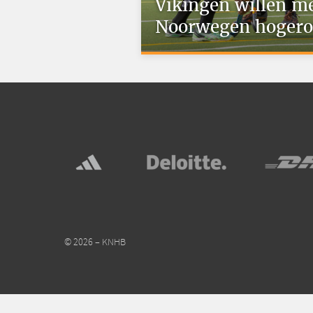
Vikingen willen m
Noorwegen hoger
© 2026 – KNHB