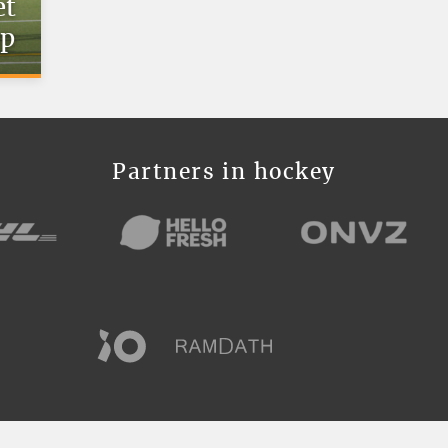
et
op
Partners in hockey