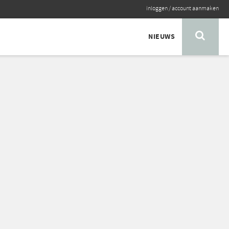
inloggen
/
account aanmaken
NIEUWS