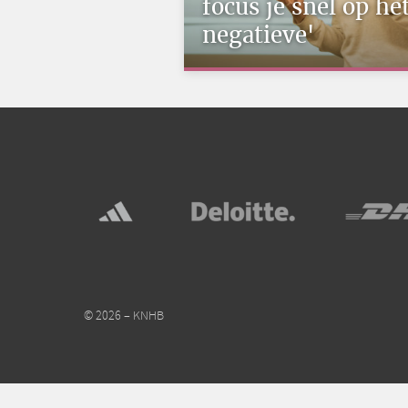
focus je snel op he
negatieve'
© 2026 – KNHB