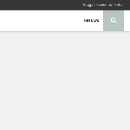
inloggen
/
account aanmaken
NIEUWS