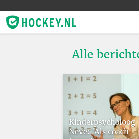
Alle berich
Kinderpsycholoog
Neve: 'Als coach