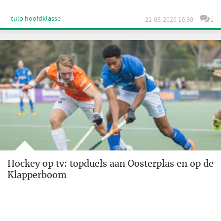
- tulp hoofdklasse -
21-03-2026 16:30
1
Hockey op tv: topduels aan Oosterplas en op de
Klapperboom