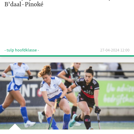
B’daal-Pinoké
- tulp hoofdklasse -
27-04-2024 12:00