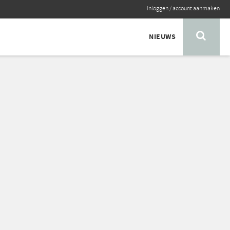
inloggen
/
account aanmaken
NIEUWS