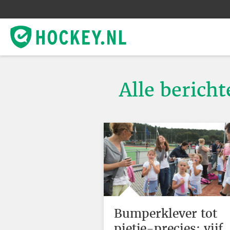
Alle bericht
Bumperklever tot
pietje-precies: vijf