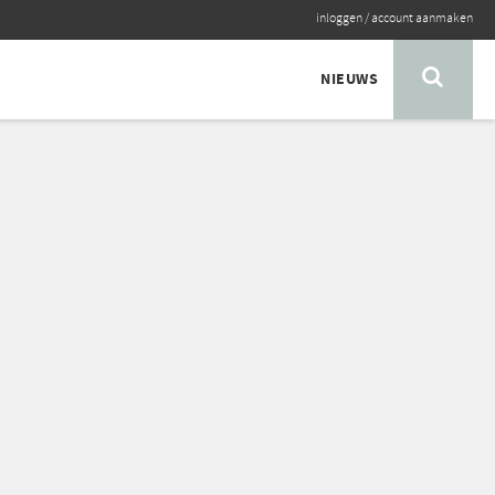
inloggen
/
account aanmaken
NIEUWS