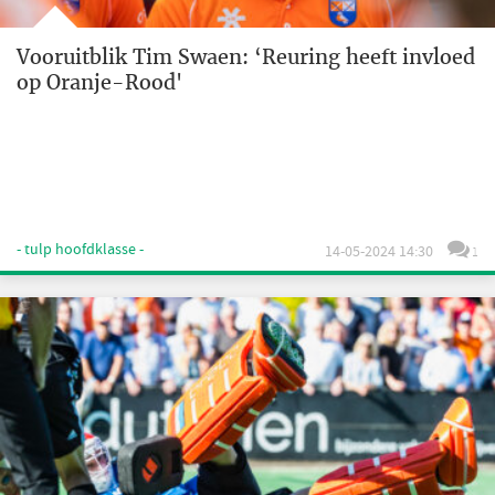
Vooruitblik Tim Swaen: ‘Reuring heeft invloed
op Oranje-Rood'
- tulp hoofdklasse -
14-05-2024 14:30
1