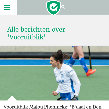
Alle berichten over
'Vooruitblik'
Vooruitblik Malou Pheninckx: ‘B'daal en Den