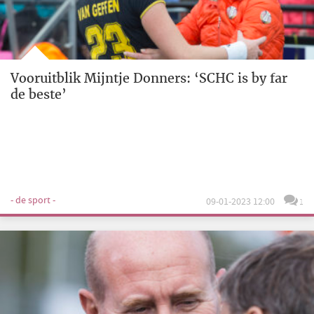
Vooruitblik Mijntje Donners: ‘SCHC is by far
de beste’
- de sport -
09-01-2023 12:00
1