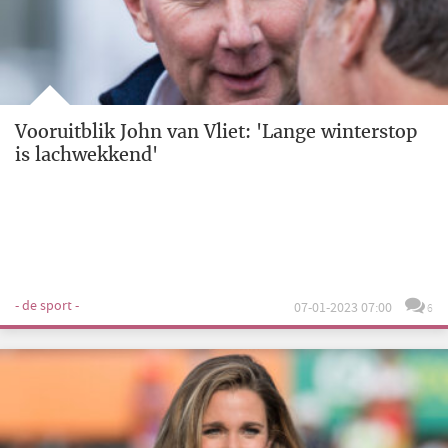
Vooruitblik John van Vliet: 'Lange winterstop
is lachwekkend'
- de sport -
07-01-2023 07:00
6