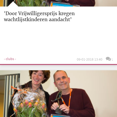
'Door Vrijwilligersprijs kregen
wachtlijstkinderen aandacht’
- clubs -
09-01-2018 13:40
1