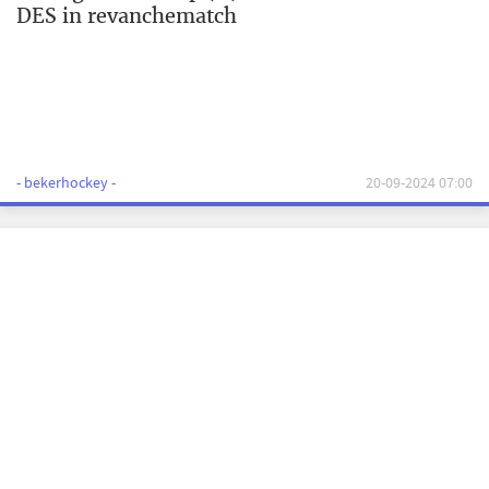
DES in revanchematch
- bekerhockey -
20-09-2024 07:00