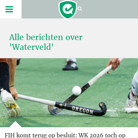
Alle berichten over
'Waterveld'
FIH komt terug op besluit: WK 2026 toch op