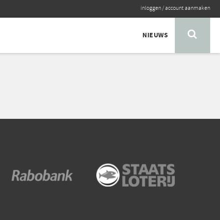
inloggen
/
account aanmaken
NIEUWS