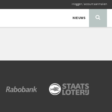
inloggen
/
account aanmaken
NIEUWS