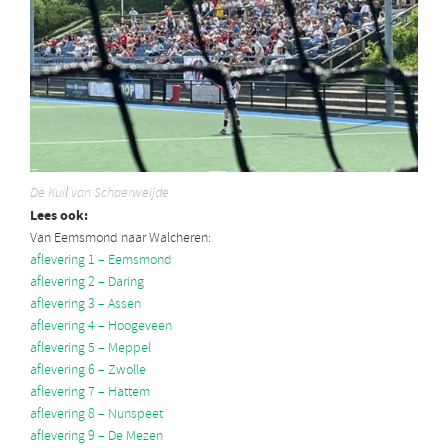
De Kuil van Schaerweijde
Lees ook:
Van Eemsmond naar Walcheren:
aflevering 1 – Eemsmond
aflevering 2 – Daring
aflevering 3 – Assen
aflevering 4 – Hoogeveen
aflevering 5 – Meppel
aflevering 6 – Zwolle
aflevering 7 – Hattem
aflevering 8 – Nunspeet
aflevering 9 – De Mezen