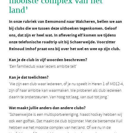
mooiste complex van het
land’
In onze rubriek van Eemsmond naar Walcheren, bellen we aan
bij clubs die we tussen deze uithoeken tegenkomen. Geloof
ons, dat zijn er heel wat. In aflevering elf komen we tijdens
onze telefonische roadtrip uit bij Schaerweijde. Voorzitter
Reinoud Imhof praat ons bij over het wel en wee op zijn club.
Kan je de club in vijf woorden beschreven?
‘Een familieclub waar ieders ambitie telt’
Kan je dat toelichten?
‘We zijn een club waar iedereen, of je nu speelt in Heren 1 of MO12-4,
zijn of haar ambitie kan waarmaken. We proberen als club iedereen
daarin te ondersteunen. Van hoog tot laag, van oud tot jong.’
Wat maakt jullie anders dan andere clubs?
‘Schaerweijde is een multisportvereniging. Naast hockey hebben wij
ook een golftak. Dat maakt de club bijzonder. Met de beroemde Kuil
hebben we het mooiste complex van het land. Of we nu in de