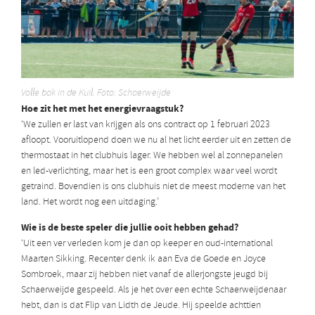
Volle bak in de Kuil. Foto: Schaerweijde
Hoe zit het met het energievraagstuk?
‘We zullen er last van krijgen als ons contract op 1 februari 2023
afloopt. Vooruitlopend doen we nu al het licht eerder uit en zetten de
thermostaat in het clubhuis lager. We hebben wel al zonnepanelen
en led-verlichting, maar het is een groot complex waar veel wordt
getraind. Bovendien is ons clubhuis niet de meest moderne van het
land. Het wordt nog een uitdaging.’
Wie is de beste speler die jullie ooit hebben gehad?
‘Uit een ver verleden kom je dan op keeper en oud-international
Maarten Sikking. Recenter denk ik aan Eva de Goede en Joyce
Sombroek, maar zij hebben niet vanaf de allerjongste jeugd bij
Schaerweijde gespeeld. Als je het over een echte Schaerweijdenaar
hebt, dan is dat Flip van Lidth de Jeude. Hij speelde achttien