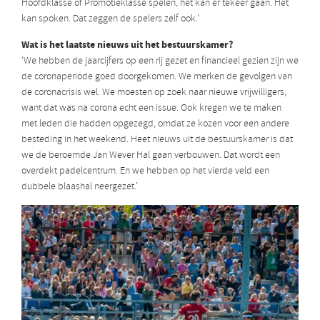
Hoofdklasse of Promotieklasse spelen, het kan er tekeer gaan. Het
kan spoken. Dat zeggen de spelers zelf ook.’
Wat is het laatste nieuws uit het bestuurskamer?
‘We hebben de jaarcijfers op een rij gezet en financieel gezien zijn we
de coronaperiode goed doorgekomen. We merken de gevolgen van
de coronacrisis wel. We moesten op zoek naar nieuwe vrijwilligers,
want dat was na corona echt een issue. Ook kregen we te maken
met leden die hadden opgezegd, omdat ze kozen voor een andere
besteding in het weekend. Heet nieuws uit de bestuurskamer is dat
we de beroemde Jan Wever Hal gaan verbouwen. Dat wordt een
overdekt padelcentrum. En we hebben op het vierde veld een
dubbele blaashal neergezet.’