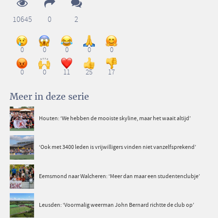
10645
0
2
0
0
0
0
0
0
0
11
25
17
Meer in deze serie
Houten: ‘We hebben de mooiste skyline, maar het waait altijd’
‘Ook met 3400 leden is vrijwilligers vinden niet vanzelfsprekend’
Eemsmond naar Walcheren: ‘Meer dan maar een studentenclubje’
Leusden: ‘Voormalig weerman John Bernard richtte de club op’