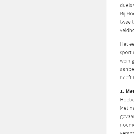
duels 
Bij Ho
twee t
veldho
Het e
sport 
weinig
aanbev
heeft 
1. Me
Hoeben
Met na
gevaar
noeme
veran