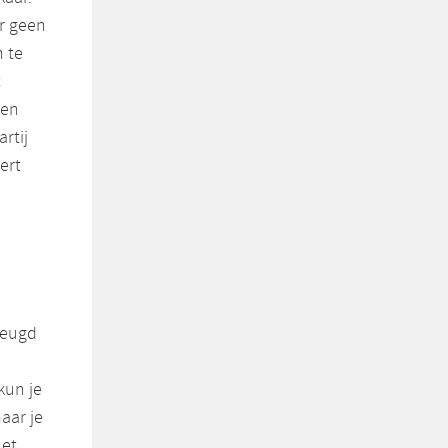
er geen
n te
t
ken
rtij
ert
Jeugd
kun je
aar je
het