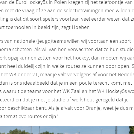
van de EuroHockey5s in Polen kregen zij het telefoontje van
 met de vraag of ze aan de selectietrainingen mee wilden 
ing is dat dit soort spelers voortaan veel eerder weten dat z
ort toernooien in beeld zijn, zegt Hoeben.
rs van nationale (jeugd)teams willen wij voortaan een soort
hema schetsen. Als wij van hen verwachten dat ze hun studie
rk opzij kunnen zetten voor het hockey, dan moeten wij aa
nt heel duidelijk zijn in welke routes ze kunnen doorlopen. St
 het WK onder 21, maar je valt vervolgens af voor het Neder
, dan is ons ideaalbeeld dat je in een poule terecht komt met
rs waaruit de teams voor het WK Zaal en het WK Hockey5s w
cteerd en dat je met je studie of werk hebt geregeld dat je
or beschikbaar bent. Als je afvalt voor Oranje, weet je dus 
alternatieve routes er zijn.’