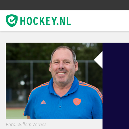
Bo
‘H
op
In de
Gerol
juli o
Foto: Willem Vernes
toern