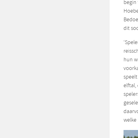
begin 
Hoeben
Bedoel
dit so
‘Spele
reissc
hun we
voorka
speelt
elftal
spele
gesele
daarvo
welke 