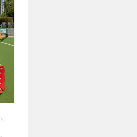
der
es