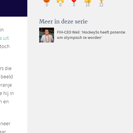
0
0
0
15
12
Meer in deze serie
in
FIH-CEO Weil: ‘Hockey5s heeft potentie
 uit
om olympisch te worden’
 toch
rs die
 beeld
Oranje
 hij in
n en
nneer
aar