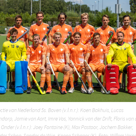
ectie van Nederland 5s. Boven (v.l.n.r.): Koen Bakhuis, Lucas
dorp, Jamie van Aart, Imre Vos, Yannick van der Drift, Floris van 
 Onder (v.l.n.r.): Joey Fontaine (K), Max Pastoor, Jochem Bakker,
der Schop, Sander de Wijn, Koene Schaper (K). Foto: Willem Vern