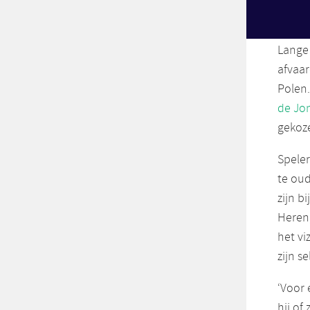
het N
Lange
afvaar
Polen
de Jon
gekoz
Speler
te oud
zijn b
Heren,
het vi
zijn s
‘Voor 
hij of