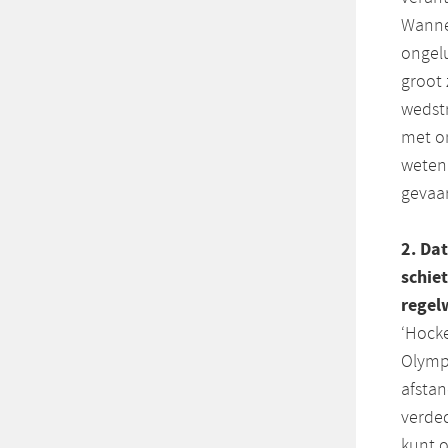
Wannee
ongelu
groot 
wedstr
met on
weten 
gevaar
2. Da
schie
regel
‘Hocke
Olympi
afstan
verded
kunt o