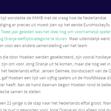
ederlandse Hockey5s-team?
 tijd worstelde de KNHB met de vraag hoe de Nederlandse
diging er precies uit moest zien op het eerste EuroHockey5s 
.
Twee jaar geleden was het idee nog om voornamelijk spelers
g Oranje-leeftijdscategorie te sturen.
Maar uiteindelijk werd
en voor een andere samenstelling van het team.
s die door Hoeben werden geselecteerd, zijn vooral hockeye
 zijn om voor Jong Oranje uit te komen, maar die nog wel in
ij het Nederlands elftal. Jeroen Delmée, bondscoach van de 
 gaf Hoeben een lijst van vijftig spelers uit de Hoofdklasse die
zier heeft. Aan de hand daarvan begon Hoeben rond te belle
electie samen te stellen.
een 21-jarige is de stap naar het Nederlands elftal groot. Wa
 zij te oud is geworden voor Jong Oranje en dus alleen nog m