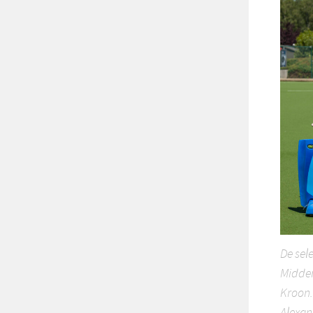
De sel
Midden
Kroon.
Alexan