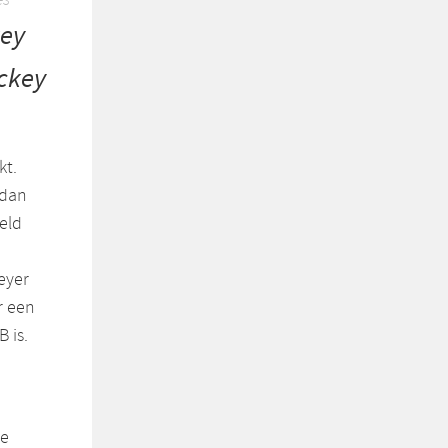
key
ockey
kt.
 dan
eld
eyer
r een
 is.
je