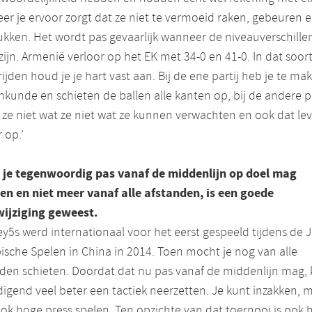
r je ervoor zorgt dat ze niet te vermoeid raken, gebeuren 
kken. Het wordt pas gevaarlijk wanneer de niveauverschille
zijn. Armenië verloor op het EK met 34-0 en 41-0. In dat soor
ijden houd je je hart vast aan. Bij de ene partij heb je te ma
kunde en schieten de ballen alle kanten op, bij de andere pa
ze niet wat ze niet wat ze kunnen verwachten en ook dat lev
 op.’
t je tegenwoordig pas vanaf de middenlijn op doel mag
ten en niet meer vanaf alle afstanden, is een goede
wijziging geweest.
y5s werd internationaal voor het eerst gespeeld tijdens de 
sche Spelen in China in 2014. Toen mocht je nog van alle
den schieten. Doordat dat nu pas vanaf de middenlijn mag, 
igend veel beter een tactiek neerzetten. Je kunt inzakken, m
ok hoge press spelen. Ten opzichte van dat toernooi is ook 