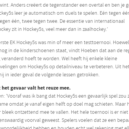
wint. Anders creëert de tegenstander een overtal en ben je g
ckey5s leer je automatisch om duels te spelen. Eén tegen éé
egen één, twee tegen twee. De essentie van internationaal
ckey zit in Hockey5s, veel meer dan in zaalhockey.’
erste EK Hockey5s was min of meer een testtoernooi. Hoewel
nog in de kinderschoenen staat, vindt Hoeben dat aan de re
 veranderd hoeft te worden. Wel heeft hij enkele kleine
elingen om Hockey5s op detailniveau te verbeteren. Uit he
hij in ieder geval de volgende lessen getrokken.
t het gevaar valt het reuze mee.
: ‘Vooraf was ik bang dat Hockey5s een gevaarlijk spel zou z
me omdat je vanaf eigen helft op doel mag schieten. Maar 
 bleek ontzettend mee te vallen. Het hele toernooi is er niet
nswaardig voorval geweest. Spelers voelen dat ze een bepa
twoordelijkheid hebben en houden echt wel rekening met el