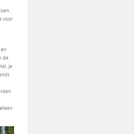
doen.
e voor
 en
n de
el, je
lands
orden
meteen