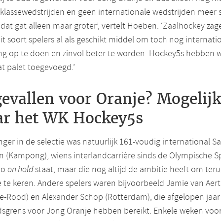
lassewedstrijden en geen internationale wedstrijden meer s
dat gat alleen maar groter’, vertelt Hoeben. ‘Zaalhockey za
it soort spelers al als geschikt middel om toch nog internati
ng op te doen en zinvol beter te worden. Hockey5s hebben 
t palet toegevoegd.’
evallen voor Oranje? Mogelijk
ar het WK Hockey5s
nger in de selectie was natuurlijk 161-voudig international S
n (Kampong), wiens interlandcarrière sinds de Olympische S
io
on hold
staat, maar die nog altijd de ambitie heeft om teru
 te keren. Andere spelers waren bijvoorbeeld Jamie van Aert
e-Rood) en Alexander Schop (Rotterdam), die afgelopen jaar
jdsgrens voor Jong Oranje hebben bereikt. Enkele weken voo