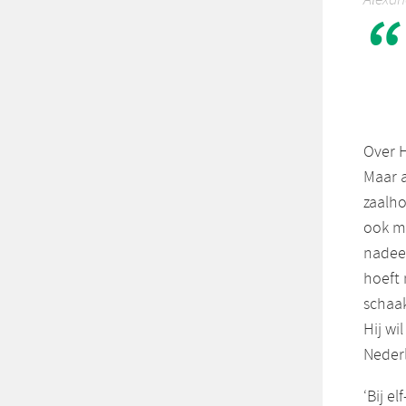
Over H
Maar a
zaalho
ook ma
nadeel
hoeft 
schaak
Hij wi
Neder
‘Bij e