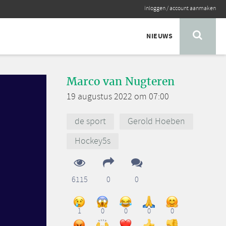
inloggen
/
account aanmaken
NIEUWS
Marco van Nugteren
19 augustus 2022 om 07:00
de sport
Gerold Hoeben
Hockey5s
6115
0
0
et
lopen
it dat
1
0
0
0
0
k met