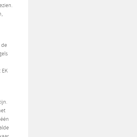
ezien.
n,
 de
gels
t EK
ijn.
het
 één
alde
kaar.