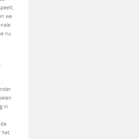
peelt,
gen we
onale
we nu
ander
pelen
g in
 de
r het