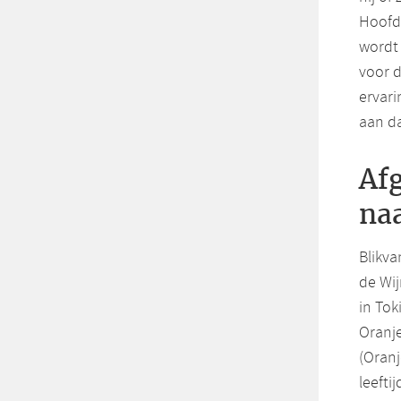
Hoofdk
wordt 
voor d
ervari
aan da
Afg
na
Blikva
de Wij
in Tok
Oranje
(Oranj
leefti