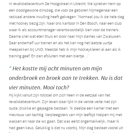
in
revalidatiecentrum De Hoogstraat in Utrecht. We spreken hem op
een doodgewone dinsdag, die voor de geboren Nijmegenaar een
radicaal andere invulling heeft gekregen. ‘Normaal zou ik de hele dag
met hockey bezig zijn. Naar ons kantoor in Den Bosch, naar een club
waar ik als accountmanager verantwoordelijk ben voor de trainers.
Daarna snel wat eten thuis en door naar mijn dames van Zwaluwen.
Daar anderhalf uur trainen en als het kan nog het laatste uurtje
meepakken bij UNO. Meestal heb ik mijn hockeykleren al aan als ik
training geef. En dan afsluiten met een biertje…’
Het kostte mij acht minuten om mijn
onderbroek en broek aan te trekken. Nu is dat
vier minuten. Mooi toch?
Hij kijkt vanuit zijn rolstoel om zich heen in de eetzaal van het
revalidatiecentrum. Zijn leven daar lijkt in de verste verte niet zijn
oude, drukke en gejaagde bestaan. ‘Ik deelde een kamer met een
mevrouw van tachtig. Verpleegsters van mijn leeftijd hielpen mij met
wassen en naar de wc gaan. Dat was eerst ongemakkelijk, maar ik
had geen keus. Gelukkig is dat nu voorbij. Mijn dag bestaat vooral uit