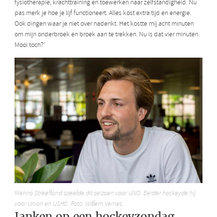
fysiotherapie, krachttraining en toewerken naar zelfstandigheid. Nu
pas merk je hoe je lijf functioneert. Alles kost extra tijd en energie.
Ook dingen waar je niet over nadenkt. Het kostte mij acht minuten
om mijn onderbroek en broek aan te trekken. Nu is dat vier minuten.
Mooi toch?’
Menno Streefland speelde dit seizoen voor UNO. Eerder hockeyde hij
voor Union en USHC. Foto: Willem Vernes
Janken op een hockeyzondag