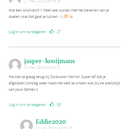
17 mei, 2023 om 09:38
Wat een wilskracht !! Heel veel succes met het bereiken van je
doelen, wat dat gaat je lukken.
Log in om te reageren
27
jasper-kooijmans
17 mei, 2023 om 11:17
We zien je graag terug bij Zwaluwen Menno! Super tof dat je
afgelopen zondag weer naast het veld te vinden was bij de wedstrijd
van jouw Dames 1
Log in om te reageren
19
Eddie2020
10 juni, 2023 om 05:28