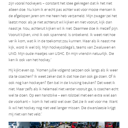
zijn vooral hockeyers – constant het idee gekregen dat ik het niet
alleen doe. Nu kom ik er echt pas achter wat voor mooie mensen ik
de afgelopen jaren om me heen heb verzameld. Mijn zwager zei het
laatst mooi: als je niet achteruit wil kijken en niet vooruit, kijk dan
naast je. Nou, achteruit kijken wil ik niet. Daarmee doe ik mezelf pijn.
Vooruit kijken, vind ik ook spannend. Is onbekend. Ik weet niet hoe
ver ik kom, wat ik in de toekomst zou kunnen. Maar als ik naast me
kijk, word ik wel blij. Mijn hockeycollega’s, teams van Zwaluwen en
UNO. Mijn oude maatjes van USHC. En mijn vriendin natuurlijk. Die
ken ik ook van het hockey.’
Hij kijkt even op. ‘Komen jullie volgend seizoen ook langs als ik weer
sta te coachen? Ik weet zeker dat ik dat hoe dan ook ga doen. Of ik
ook nog kan hockeyen? Een bal in de kruising beuken? Dat weet ik
niet. Maar zelfs als ik helemaal niet verder vooruit ga, is coachen echt
wel te doen. Op een handbike – een rolstoel met een extra wiel aan
de voorkant –
kom ik het veld wel over. Dat zie ik wel voor me. Want
ik wil het hockey nog niet veel langer missen. Die dwarslaesie krijgt
mij niet van het veld.’