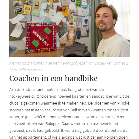
Menno op z’n kamer, met het Mennopoly-spel van Zwaluwen Dames 1.
Foto: Willem Vernes
Coachen in een handbike
Aan de andere kant merkt hij ook het grote hart van de
hockeywereld. ‘Ontroerend hoeveel kaarten en aandacht er vanuit de
clubs is gekomen waarmee ik te maken heb. De bloemen van Pinoké
stonden net in een vaas, of die van Delfshaven kwamen binnen. Echt
super, te gek. UNO dat met spelcomputers kwam aanzetten en met
een voetbalshirt van Bologna. Daar waren ze op teamweekend
geweest, dat ik had geboekt. Ik werd nog gebeld door de beheerder
van het appartement, of we ’s avonds wat rustiger aan konden doen.