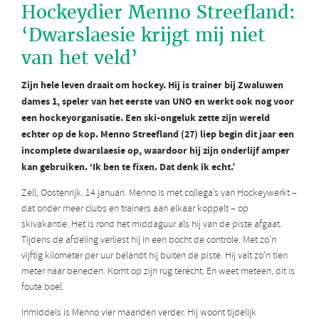
Hockeydier Menno Streefland:
‘Dwarslaesie krijgt mij niet
van het veld’
Zijn hele leven draait om hockey. Hij is trainer bij Zwaluwen
dames 1, speler van het eerste van UNO en werkt ook nog voor
een hockeyorganisatie. Een ski-ongeluk zette zijn wereld
echter op de kop. Menno Streefland (27) liep begin dit jaar een
incomplete dwarslaesie op, waardoor hij zijn onderlijf amper
kan gebruiken. ‘Ik ben te fixen. Dat denk ik echt.’
Zell, Oostenrijk. 14 januari. Menno is met collega’s van Hockeywerkt –
dat onder meer clubs en trainers aan elkaar koppelt – op
skivakantie. Het is rond het middaguur als hij van de piste afgaat.
Tijdens de afdeling verliest hij in een bocht de controle. Met zo’n
vijftig kilometer per uur belandt hij buiten de piste. Hij valt zo’n tien
meter naar beneden. Komt op zijn rug terecht. En weet meteen, dit is
foute boel.
Inmiddels is Menno vier maanden verder. Hij woont tijdelijk