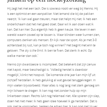
Hij zegt het met een lach. Die is sowieso nooit ver weg bij Menno. Hij
is een optimist en een aanpakker. Niet iemand die bij de pakken
neerzit. ‘Ik kan wel gaan treuren, maar dat helpt mij niet. Ik heb een
onderlichaam dat het niet goed doet. Daar wil ik aan doen wat ik
kan. Dat kan hier. Dus eigenlijk heb ik geen keuze. We leven in een
wereld waarin zoveel op te lossen is. Waar blinden weer kunnen zien,
computers denken als mensen. En kijk naar de sport. Als je met 3-0
achterstaat bij rust, kan je toch nog winnen? Het begint met erin te
geloven.
The sky is the limit
. Ik ben te fixen. Dat denk ik echt. Op
welke manier dan ook.’
Menno zijn dwarslaesie is incompleet. Dat betekent dat zijn zenuw
niet kapot, maar beschadigd is. ‘Volledig herstel is daardoor
mogelijk’, klinkt het hoopvol. ‘De komende drie jaar kan mijn lijf uit
zichzelf herstellen. Ik heb gelukkig al wat gevoel teruggekregen. In
mijn voeten bijvoorbeeld. Maar alles is nog lang niet sterk genoeg om
mijn lichaam te dragen. Ik kan nog niet zonder hulp op mijn
linkerbeen staan. Rechts lukt nog helemaal niet. Alle spieren zijn slap,
doen het niet meer. Ik heb geen idee hoeveel ik ga herstellen. Dat is
ook niet te voorspellen, zeggen de artsen hier. Ik kan nog niet zo ver