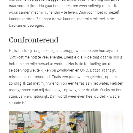
naar voren kijken. Nu gaat het er eerst om weer volledig thuis – ik
woon samen met mijn vriendin – te leven. Daarvoor moet ik mezelf
kunnen redden. Zelf naar de wc kunnen, met mijn rolstoel in de
badkamer bewegen.’
Confronterend
Hij is sinds zijn ongeluk nog niet teruggeweest op een hockeyclub.
‘Dat kost me nog te veel energie. Energie die ik de dag daarna nodig
heb om aan mijn herstel te werken. Het is de bedoeling om dit
seizoen nog wel te kijken bij Zwaluwen en UNO. Dat zal raar zijn,
misschien confronterend. Zoals een paar weken geleden, op een
zondag. Ik zat met mijn vriendin op een terras aan het water. Fietsten
teamgenoten van mij daar langs, op weg naar de club. Sticks op het
stuur. Janken, natuurlijk. Dan wordt weer even heel duidelijk wat je
situatie is.’