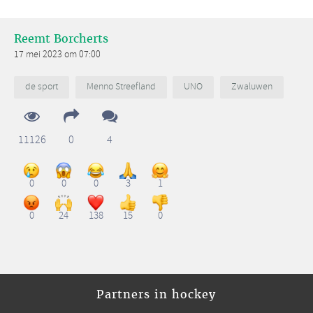
Reemt Borcherts
17 mei 2023 om 07:00
de sport
Menno Streefland
UNO
Zwaluwen
11126
0
4
0
0
0
3
1
0
24
138
15
0
Partners in hockey