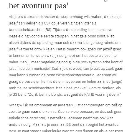
het avontuur pas’
Als je als clubscheidsrechter de stap omhoog wilt maken, dan kun je
jezelf aanmelden als CS+ op je vereniging en later als
bondsscheidsrechter (BS). Tijdens de opleiding is er intensieve
begeleiding voor die eerste stappen in het gele bondsshirt. Niet
alleen tijdens de opleiding maar ook daarna is er genoeg ruimte om
jezelf verder te ontwikkelen. Het is daarom ook goed om jezelf goed
te kennen en te weten wat jij nodig hebt om het beste uit jezelf te
halen. Heb jij meer begeleiding nodig in de hockeytechnische kant of
juist in de communicatie? Zodra je dat weet, kun je ook op zoek gaan
naar kennis binnen de bondsscheidsrechterswereld. Iedereen wil
graag de passie en kennis delen met elkaar en helemaal met (jonge)
ambitieuze scheidsrechters. Het is heel makkelijk om te denken, als
je BS bent: “Zo, ik ben nu bonds, wat gaat de KNHB voor mij doen?”
Graag wil ik dit omdraaien en iedereen juist aanmoedigen om zelf op
zoek te gaan naar die kennis. Geen enkele persoon, en dus ook geen
enkele scheidsrechter, is hetzelfde. Iedereen heeft dus ook wat
anders nodig. Maar als je eenmaal BS bent dan begint het avontuur
pas! Je gaat steeds vaker leuke wedstrijden fluiten en als je het goed