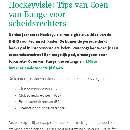
Hockeyvisie: Tips van Coen
van Bunge voor
scheidsrechters
Na tien jaar stopt Hockeyvisie, het digitale vakblad van de
KNHB voor technisch kader. De komende periode duikt
hockey.nl in interessante artikelen. Vandaag: hoe word je een
topscheidsrechter? Een mogelijk pad, uiteengezet door
toparbiter Coen van Bunge, die onlangs z’n
100ste
internationale wedstrijd floot
.
De (carrière)ladder van de scheidsrechter ziet er als volgt uit:
Clubscheidsrechter (CS)
Clubscheidsrechter + (CS+)
Bondsscheidsrechter (BS)
Internationaal scheidsrechter
Deze stappen lijken op papier heel klein, toch zijn het behoorlijke
stappen om te zetten. Hierbij past het gezegde:
so close, yet so far