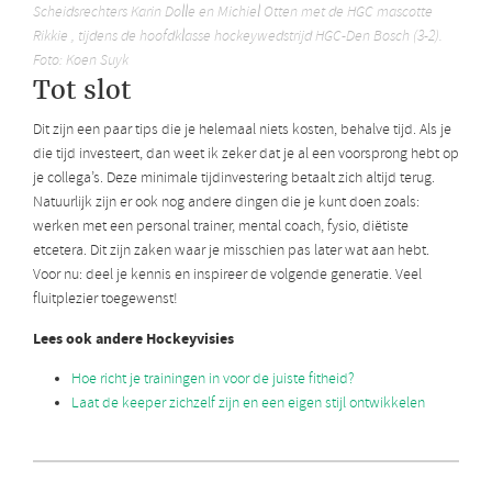
Scheidsrechters Karin Dolle en Michiel Otten met de HGC mascotte
Rikkie , tijdens de hoofdklasse hockeywedstrijd HGC-Den Bosch (3-2).
Foto: Koen Suyk
Tot slot
Dit zijn een paar tips die je helemaal niets kosten, behalve tijd. Als je
die tijd investeert, dan weet ik zeker dat je al een voorsprong hebt op
je collega’s. Deze minimale tijdinvestering betaalt zich altijd terug.
Natuurlijk zijn er ook nog andere dingen die je kunt doen zoals:
werken met een personal trainer, mental coach, fysio, diëtiste
etcetera. Dit zijn zaken waar je misschien pas later wat aan hebt.
Voor nu: deel je kennis en inspireer de volgende generatie. Veel
fluitplezier toegewenst!
Lees ook andere Hockeyvisies
Hoe richt je trainingen in voor de juiste fitheid?
Laat de keeper zichzelf zijn en een eigen stijl ontwikkelen