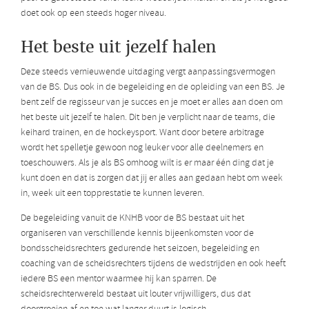
doet ook op een steeds hoger niveau.
Het beste uit jezelf halen
Deze steeds vernieuwende uitdaging vergt aanpassingsvermogen
van de BS. Dus ook in de begeleiding en de opleiding van een BS. Je
bent zelf de regisseur van je succes en je moet er alles aan doen om
het beste uit jezelf te halen. Dit ben je verplicht naar de teams, die
keihard trainen, en de hockeysport. Want door betere arbitrage
wordt het spelletje gewoon nog leuker voor alle deelnemers en
toeschouwers. Als je als BS omhoog wilt is er maar één ding dat je
kunt doen en dat is zorgen dat jij er alles aan gedaan hebt om week
in, week uit een topprestatie te kunnen leveren.
De begeleiding vanuit de KNHB voor de BS bestaat uit het
organiseren van verschillende kennis bijeenkomsten voor de
bondsscheidsrechters gedurende het seizoen, begeleiding en
coaching van de scheidsrechters tijdens de wedstrijden en ook heeft
iedere BS een mentor waarmee hij kan sparren. De
scheidsrechterwereld bestaat uit louter vrijwilligers, dus dat