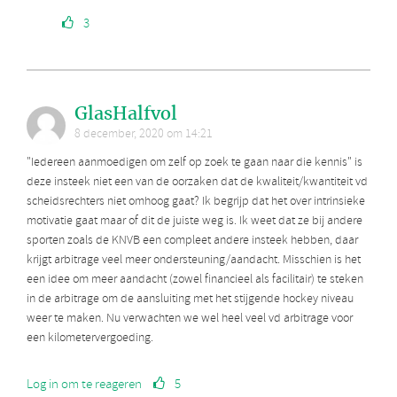
3
GlasHalfvol
8 december, 2020 om 14:21
"Iedereen aanmoedigen om zelf op zoek te gaan naar die kennis" is
deze insteek niet een van de oorzaken dat de kwaliteit/kwantiteit vd
scheidsrechters niet omhoog gaat? Ik begrijp dat het over intrinsieke
motivatie gaat maar of dit de juiste weg is. Ik weet dat ze bij andere
sporten zoals de KNVB een compleet andere insteek hebben, daar
krijgt arbitrage veel meer ondersteuning/aandacht. Misschien is het
een idee om meer aandacht (zowel financieel als facilitair) te steken
in de arbitrage om de aansluiting met het stijgende hockey niveau
weer te maken. Nu verwachten we wel heel veel vd arbitrage voor
een kilometervergoeding.
Log in om te reageren
5