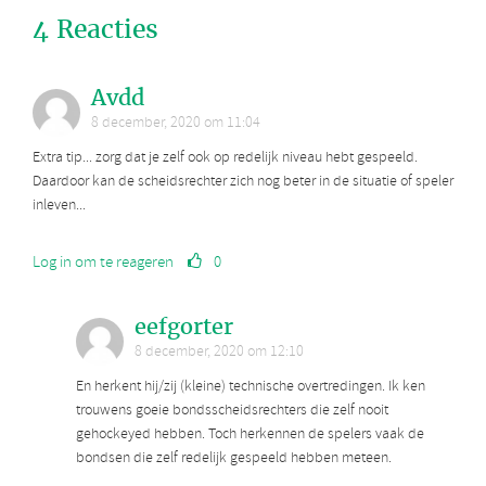
4 Reacties
Avdd
8 december, 2020 om 11:04
Extra tip... zorg dat je zelf ook op redelijk niveau hebt gespeeld.
Daardoor kan de scheidsrechter zich nog beter in de situatie of speler
inleven...
Log in om te reageren
0
eefgorter
8 december, 2020 om 12:10
En herkent hij/zij (kleine) technische overtredingen. Ik ken
trouwens goeie bondsscheidsrechters die zelf nooit
gehockeyed hebben. Toch herkennen de spelers vaak de
bondsen die zelf redelijk gespeeld hebben meteen.