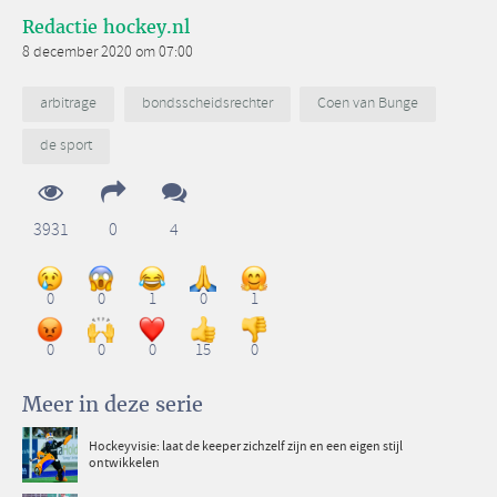
Redactie hockey.nl
8 december 2020 om 07:00
arbitrage
bondsscheidsrechter
Coen van Bunge
de sport
3931
0
4
0
0
1
0
1
0
0
0
15
0
Meer in deze serie
Hockeyvisie: laat de keeper zichzelf zijn en een eigen stijl
ontwikkelen