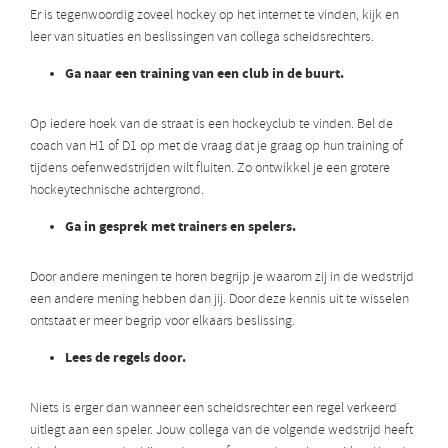
Er is tegenwoordig zoveel hockey op het internet te vinden, kijk en
leer van situaties en beslissingen van collega scheidsrechters.
Ga naar een training van een club in de buurt.
Op iedere hoek van de straat is een hockeyclub te vinden. Bel de
coach van H1 of D1 op met de vraag dat je graag op hun training of
tijdens oefenwedstrijden wilt fluiten. Zo ontwikkel je een grotere
hockeytechnische achtergrond.
Ga in gesprek met trainers en spelers.
Door andere meningen te horen begrijp je waarom zij in de wedstrijd
een andere mening hebben dan jij. Door deze kennis uit te wisselen
ontstaat er meer begrip voor elkaars beslissing.
Lees de regels door.
Niets is erger dan wanneer een scheidsrechter een regel verkeerd
uitlegt aan een speler. Jouw collega van de volgende wedstrijd heeft