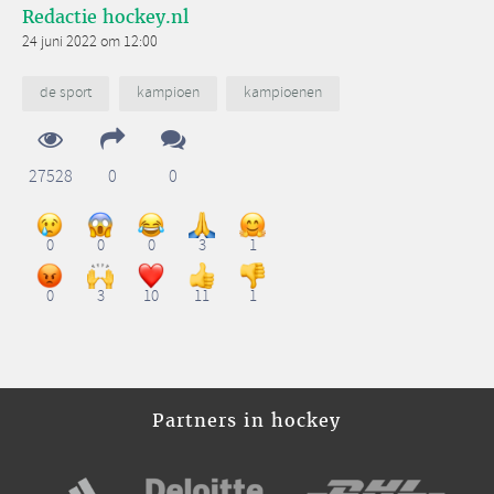
Redactie hockey.nl
24 juni 2022 om 12:00
de sport
kampioen
kampioenen
27528
0
0
0
0
0
3
1
0
3
10
11
1
Partners in hockey