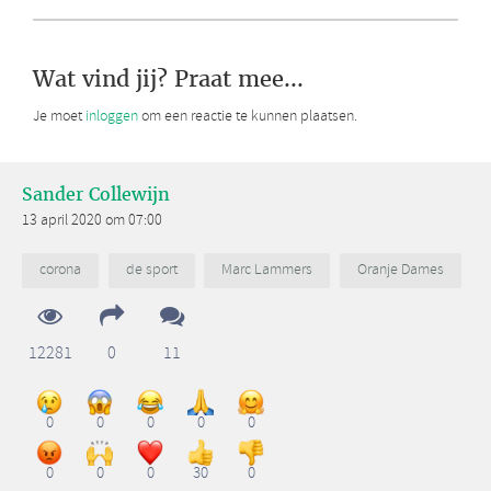
Wat vind jij? Praat mee...
Je moet
inloggen
om een reactie te kunnen plaatsen.
Sander Collewijn
13 april 2020 om 07:00
corona
de sport
Marc Lammers
Oranje Dames
12281
0
11
0
0
0
0
0
0
0
0
30
0