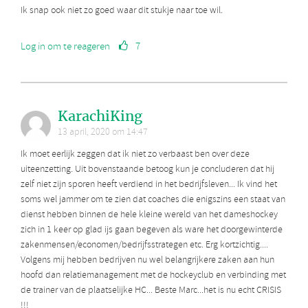
Ik snap ook niet zo goed waar dit stukje naar toe wil.
Log in om te reageren
7
KarachiKing
13 april, 2020 om 14:47
Ik moet eerlijk zeggen dat ik niet zo verbaast ben over deze
uiteenzetting. Uit bovenstaande betoog kun je concluderen dat hij
zelf niet zijn sporen heeft verdiend in het bedrijfsleven... Ik vind het
soms wel jammer om te zien dat coaches die enigszins een staat van
dienst hebben binnen de hele kleine wereld van het dameshockey
zich in 1 keer op glad ijs gaan begeven als ware het doorgewinterde
zakenmensen/economen/bedrijfsstrategen etc. Erg kortzichtig....
Volgens mij hebben bedrijven nu wel belangrijkere zaken aan hun
hoofd dan relatiemanagement met de hockeyclub en verbinding met
de trainer van de plaatselijke HC... Beste Marc...het is nu echt CRISIS
!!!