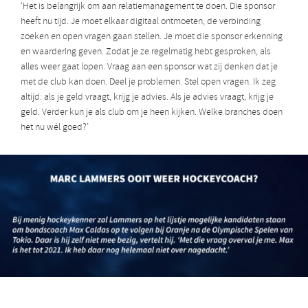
‘Het is belangrijk om aan relatiemanagement te doen. Die sponsor
heeft nu tijd. Je moet elkaar digitaal ontmoeten, de verbinding
zoeken en open vragen gaan stellen. Je moet die sponsor erkenning
en waardering geven. Zodat je ze regelmatig hebt gesproken, als
alles weer gaat lopen. Vraag aan een sponsor wat zij denken dat je
met de club kan doen. Deel je problemen. Stel open vragen. Ik zeg
altijd: als je geld vraagt, krijg je advies. Als je advies vraagt, krijg je
geld. Verder kun je als club om je heen kijken. Welke branches doen
het nu wél goed?’