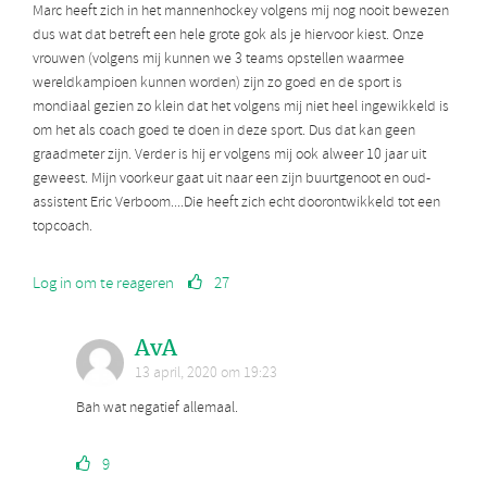
Marc heeft zich in het mannenhockey volgens mij nog nooit bewezen
dus wat dat betreft een hele grote gok als je hiervoor kiest. Onze
vrouwen (volgens mij kunnen we 3 teams opstellen waarmee
wereldkampioen kunnen worden) zijn zo goed en de sport is
mondiaal gezien zo klein dat het volgens mij niet heel ingewikkeld is
om het als coach goed te doen in deze sport. Dus dat kan geen
graadmeter zijn. Verder is hij er volgens mij ook alweer 10 jaar uit
geweest. Mijn voorkeur gaat uit naar een zijn buurtgenoot en oud-
assistent Eric Verboom....Die heeft zich echt doorontwikkeld tot een
topcoach.
Log in om te reageren
27
AvA
13 april, 2020 om 19:23
Bah wat negatief allemaal.
9