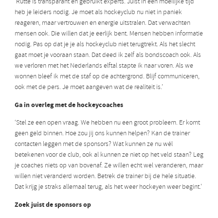
‘Rutte is transparant en gebruikt experts. Juist in een moeilijke tijd
heb je leiders nodig. Je moet als hockeyclub nu niet in paniek
reageren, maar vertrouwen en energie uitstralen. Dat verwachten
mensen ook. Die willen dat je eerlijk bent. Mensen hebben informatie
nodig. Pas op dat je je als hockeyclub niet terugtrekt. Als het slecht
gaat moet je vooraan staan. Dat deed ik zelf als bondscoach ook. Als
we verloren met het Nederlands elftal stapte ik naar voren. Als we
wonnen bleef ik met de staf op de achtergrond. Blijf communiceren,
ook met de pers. Je moet aangeven wat de realiteit is.’
Ga in overleg met de hockeycoaches
‘Stel ze een open vraag. We hebben nu een groot probleem. Er komt
geen geld binnen. Hoe zou jij ons kunnen helpen? Kan de trainer
contacten leggen met de sponsors? Wat kunnen ze nu wél
betekenen voor de club, ook al kunnen ze niet op het veld staan? Leg
je coaches niets op van bovenaf. Ze willen echt wel veranderen, maar
willen niet veranderd worden. Betrek de trainer bij de hele situatie.
Dat krijg je straks allemaal terug, als het weer hockeyen weer begint.’
Zoek juist de sponsors op