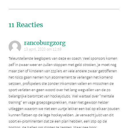
11 Reacties
rancoburgzorg
13 april, 2020 om 12:59
Teleurstellende leeglopers van deze ex coach. Veel sponsors komen
zelf in zwaar weer en zullen stoppen met geld strooien, je moet nog
maar zien of kinderen van zzp'ers en vele andere zwaar getroffenen
het risico gaan nemen hun abonnement te verlengen het komend
seizoen, profspelers die zonder inkomsten vallen en misschien de
sport verlaten en geen woord over het lang wegvallen van de zo
belangrijke baromzet van hockeyclubs. Wel wartaal over "mentale
training" en vage groepsgesprekken, maar niet gewoon helder
uitleggen waarom we niet een uurtje lekker een bal op elkaar zouden
kunnen flatsen op de lege hockeyvelden. Je verwacht juist van dit
soort ex-prominenten dat ze een plan hebben, een stip op de
horizon, de ballen om dingen te zeggen. Maar nee hoor.