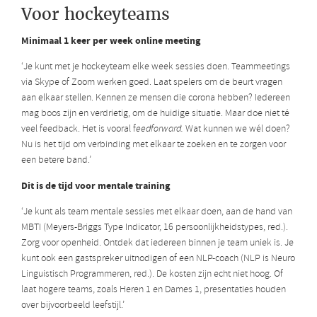
Voor hockeyteams
Minimaal 1 keer per week online meeting
‘Je kunt met je hockeyteam elke week sessies doen. Teammeetings
via Skype of Zoom werken goed. Laat spelers om de beurt vragen
aan elkaar stellen. Kennen ze mensen die corona hebben? Iedereen
mag boos zijn en verdrietig, om de huidige situatie. Maar doe niet té
veel feedback. Het is vooral f
eedforward.
Wat kunnen we wél doen?
Nu is het tijd om verbinding met elkaar te zoeken en te zorgen voor
een betere band.’
Dit is de tijd voor mentale training
‘Je kunt als team mentale sessies met elkaar doen, aan de hand van
MBTI (Meyers-Briggs Type Indicator, 16 persoonlijkheidstypes, red.).
Zorg voor openheid. Ontdek dat iedereen binnen je team uniek is. Je
kunt ook een gastspreker uitnodigen of een NLP-coach (NLP is Neuro
Linguistisch Programmeren, red.). De kosten zijn echt niet hoog. Of
laat hogere teams, zoals Heren 1 en Dames 1, presentaties houden
over bijvoorbeeld leefstijl.’