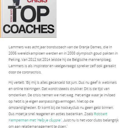
Lammers was acht jaar bondscoach van de Oranje Dames, die in
2006 wereldkampioen werden en in 2008 olympisch goud pakten in
Peking. Van 2012 tot 2014 leidde hij de Belgische mannenploeg.
Lammers is als inspirator en veelgevraagd spreker zelf ook geraakt
door de coronacrisis.
Hij vertelt: ‘Bij mij is alles gecanceld tot juni. Dus nu geef ik webinars
en online trainingen. Dat wordt steeds drukker. Dit is de tijd van
omdenken. De crisis nemen we niet weg. Het enige waar je invloed
op hebt is je eigen aanpassingsvermogen. Niet op de
omstandigheden. Er komt bij de hockeyclub nu geen geld binnen.
Dus moet je snel reageren en acties bedenken. Zoals
Robbert
Kemperman met
‘Help je cluppie’
. Juist nu is het voor clubs belangrijk
om aan relatiemanagement te doen.’