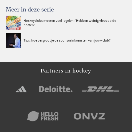
Meer in deze serie
Hockeyclubs moeten veel regelen: ‘Hebben weinig vlees op de
botten’
Tips: hoe vergroot je de sponsorinkomsten van jouw club?
Partners in hockey