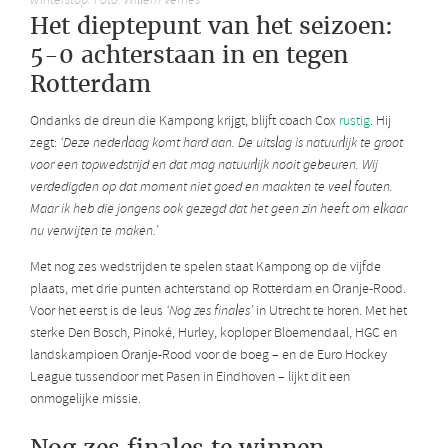
winterstop. Foto: Willem Vernes
Het dieptepunt van het seizoen:
5-0 achterstaan in en tegen
Rotterdam
Ondanks de dreun die Kampong krijgt, blijft coach Cox
rustig
. Hij
zegt:
‘Deze nederlaag komt hard aan. De uitslag is natuurlijk te groot
voor een topwedstrijd en dat mag natuurlijk nooit gebeuren. Wij
verdedigden op dat moment niet goed en maakten te veel fouten.
Maar ik heb die jongens ook gezegd dat het geen zin heeft om elkaar
nu verwijten te maken.’
Met nog zes wedstrijden te spelen staat Kampong op de vijfde
plaats, met drie punten achterstand op Rotterdam en Oranje-Rood.
Voor het eerst is de leus
‘Nog zes finales’
in Utrecht te horen. Met het
sterke Den Bosch, Pinoké, Hurley, koploper Bloemendaal, HGC en
landskampioen Oranje-Rood voor de boeg – en de Euro Hockey
League tussendoor met Pasen in Eindhoven – lijkt dit een
onmogelijke missie.
Nog zes finales te winnen