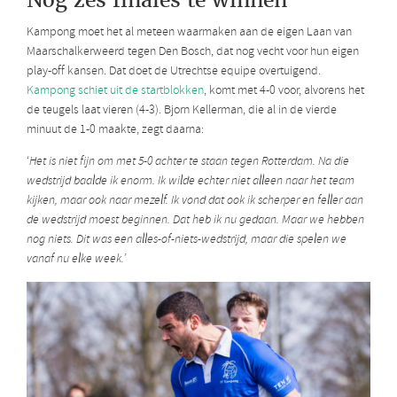
Kampong moet het al meteen waarmaken aan de eigen Laan van
Maarschalkerweerd tegen Den Bosch, dat nog vecht voor hun eigen
play-off kansen. Dat doet de Utrechtse equipe overtuigend.
Kampong schiet uit de startblokken
, komt met 4-0 voor, alvorens het
de teugels laat vieren (4-3). Bjorn Kellerman, die al in de vierde
minuut de 1-0 maakte, zegt daarna:
‘
Het is niet fijn om met 5-0 achter te staan tegen Rotterdam. Na die
wedstrijd baalde ik enorm. Ik wilde echter niet alleen naar het team
kijken, maar ook naar mezelf. Ik vond dat ook ik scherper en feller aan
de wedstrijd moest beginnen. Dat heb ik nu gedaan. Maar we hebben
nog niets. Dit was een alles-of-niets-wedstrijd, maar die spelen we
vanaf nu elke week.’