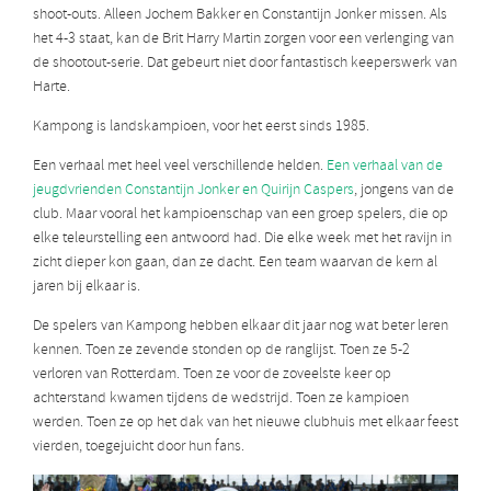
shoot-outs. Alleen Jochem Bakker en Constantijn Jonker missen. Als
het 4-3 staat, kan de Brit Harry Martin zorgen voor een verlenging van
de shootout-serie. Dat gebeurt niet door fantastisch keeperswerk van
Harte.
Kampong is landskampioen, voor het eerst sinds 1985.
Een verhaal met heel veel verschillende helden.
Een verhaal van de
jeugdvrienden Constantijn Jonker en Quirijn Caspers
, jongens van de
club. Maar vooral het kampioenschap van een groep spelers, die op
elke teleurstelling een antwoord had. Die elke week met het ravijn in
zicht dieper kon gaan, dan ze dacht. Een team waarvan de kern al
jaren bij elkaar is.
De spelers van Kampong hebben elkaar dit jaar nog wat beter leren
kennen. Toen ze zevende stonden op de ranglijst. Toen ze 5-2
verloren van Rotterdam. Toen ze voor de zoveelste keer op
achterstand kwamen tijdens de wedstrijd. Toen ze kampioen
werden. Toen ze op het dak van het nieuwe clubhuis met elkaar feest
vierden, toegejuicht door hun fans.