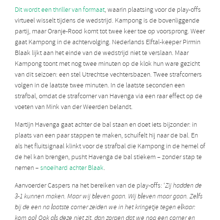
Dit wordt een thriller van formaat
, waarin plaatsing voor de play-offs
virtueel wisselt tijdens de wedstrijd. Kampong is de bovenliggende
partij, maar Oranje-Rood komt tot twee keer toe op voorsprong. Weer
gaat Kampong in de achtervolging. Nederlands Elftal-keeper Pirmin
Blaak lijkt aan het einde van de wedstrijd niet te verslaan. Maar
Kampong toont met nog twee minuten op de klok hun ware gezicht
van dit seizoen: een stel Utrechtse vechtersbazen. Twee strafcorners
volgen in de laatste twee minuten. In de laatste seconden een
strafbal, omdat de strafcorner van Havenga via een raar effect op de
voeten van Mink van der Weerden belandt.
Martijn Havenga gaat achter de bal staan en doet iets bijzonder: in
plaats van een paar stappen te maken, schuifelt hij naar de bal. En
als het fluitsignaal klinkt voor de strafbal die Kampong in de hemel of
de hel kan brengen, pusht Havenga de bal stiekem – zonder stap te
nemen –
snoeihard achter Blaak
.
Aanvoerder Caspers na het bereiken van de play-offs: ‘
Zij hadden de
3-1 kunnen maken. Maar wij bleven gaan. Wij bleven maar gaan. Zelfs
bij de een na laatste corner zeiden we in het kringetje tegen elkaar:
kom op! Ook als deze niet zit, dan zorgen dat we nog een corner en