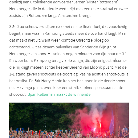
dankzij een uitblinkende aanvoerder Jeroen ‘Mister Rotterdam’
Hertzberger, die in de derde wedstrijd met een rake strafbal en twee
assists zijn Rotterdam langs Amsterdam brengt.
3.500 toeschouwers kijken naar het eerste finaleduel, dat voorzichtig
begint, maar waarin Kampong steeds meer de overhand krijgt. Maar
dat maakt niet uit, want weer komt de Utrechtse ploeg op
achterstand. Uit zeldzaam balverlies van Sander de Wijn grijpt
Hertzberger zijn kans. Hij soleert negen minuten voor tijd naar de 0-1.
En weer komt Kampong terug via Havenga, die zijn enige strafcorner
die hij krijgt meteen achter keeper Berend van Eldonk pusht. Met de
1-1 stand geven shoot-outs de doorslag. Pas na achttien shoot-outs is
het beslist. De Brit Harry Martin kan het beslissen in de tiende shoot-
out. Havenga pusht twee keer een strafbal binnen, ontstaan uit de
shoot-out.
Bjorn Kellerman maakt de winnende
.