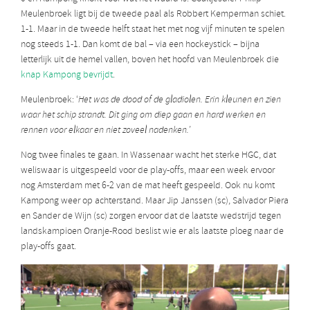
Meulenbroek ligt bij de tweede paal als Robbert Kemperman schiet.
1-1. Maar in de tweede helft staat het met nog vijf minuten te spelen
nog steeds 1-1. Dan komt de bal – via een hockeystick – bijna
letterlijk uit de hemel vallen, boven het hoofd van Meulenbroek die
knap Kampong bevrijdt
.
Meulenbroek: ‘
Het was de dood of de gladiolen. Erin kleunen en zien
waar het schip strandt. Dit ging om diep gaan en hard werken en
rennen voor elkaar en niet zoveel nadenken.’
Nog twee finales te gaan. In Wassenaar wacht het sterke HGC, dat
weliswaar is uitgespeeld voor de play-offs, maar een week ervoor
nog Amsterdam met 6-2 van de mat heeft gespeeld. Ook nu komt
Kampong weer op achterstand. Maar Jip Janssen (sc), Salvador Piera
en Sander de Wijn (sc) zorgen ervoor dat de laatste wedstrijd tegen
landskampioen Oranje-Rood beslist wie er als laatste ploeg naar de
play-offs gaat.