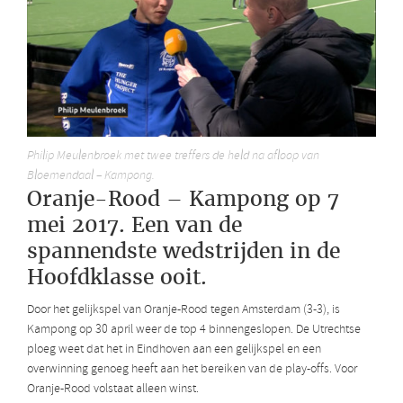
Philip Meulenbroek met twee treffers de held na afloop van
Bloemendaal – Kampong.
Oranje-Rood – Kampong op 7
mei 2017. Een van de
spannendste wedstrijden in de
Hoofdklasse ooit.
Door het gelijkspel van Oranje-Rood tegen Amsterdam (3-3), is
Kampong op 30 april weer de top 4 binnengeslopen. De Utrechtse
ploeg weet dat het in Eindhoven aan een gelijkspel en een
overwinning genoeg heeft aan het bereiken van de play-offs. Voor
Oranje-Rood volstaat alleen winst.