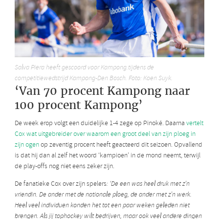
Salva Piera heeft gescoord voor Kampong.tijdens de
competitiewedstrijd Kampong-Den Bosch. Foto: Koen Suyk.
‘Van 70 procent Kampong naar
100 procent Kampong’
De week erop volgt een duidelijke 1-4 zege op Pinoké. Daarna
vertelt
Cox wat uitgebreider over waarom een groot deel van zijn ploeg in
zijn ogen
op zeventig procent heeft geacteerd dit seizoen. Opvallend
is dat hij dan al zelf het woord ‘kampioen’ in de mond neemt, terwijl
de play-offs nog niet eens zeker zijn.
De fanatieke Cox over zijn spelers
: ‘De een was heel druk met z’n
vriendin. De ander met de nationale ploeg, de ander met z’n werk.
Heel veel individuen konden het tot een paar weken geleden niet
brengen. Als jij tophockey wilt bedrijven, maar ook veel andere dingen