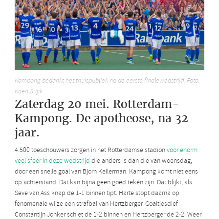
Kampong bedankt het thuispubliek na de eerste finalewedstrijd. Foto:
Koen Suyk
Zaterdag 20 mei. Rotterdam-
Kampong. De apotheose, na 32
jaar.
4.500 toeschouwers zorgen in het Rotterdamse stadion
voor enorm
veel sfeer in deze wedstrijd
die anders is dan die van woensdag,
door een snelle goal van Bjorn Kellerman. Kampong komt niet eens
op achterstand. Dat kan bijna geen goed teken zijn. Dat blijkt, als
Seve van Ass knap de 1-1 binnen tipt. Harte stopt daarna op
fenomenale wijze een strafbal van Hertzberger. Goaltjesdief
Constantijn Jonker schiet de 1-2 binnen en Hertzberger de 2-2. Weer