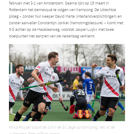
februari met 3-1 van Amsterdam. Daarna lijkt op 19 maart in
Rotterdam het demasqué te volgen van Kampong. De Utrechtse
ploeg – zonder hun keeper David Harte (interlandverplichtingen) en
zonder aanvaller Constantijn Jonker (hamstringblessure) – komt met
5-0 achter op de Hazelaarweg, voordat Jasper Luijkx met twee
doelpunten het aanzien van de nederlaag verkleint.
Mirco Pruyser scoort de 1-0 in de 3-1 zege op Kampong, net na de