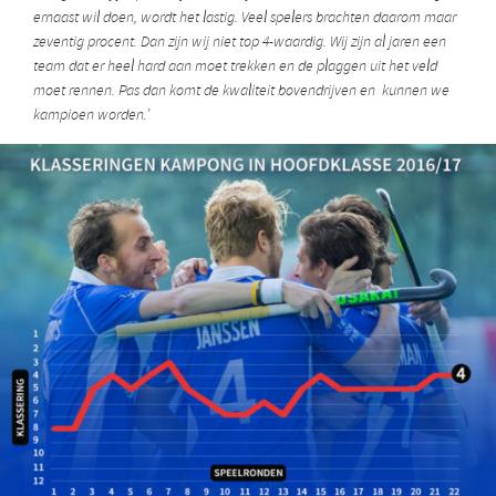
ernaast wil doen, wordt het lastig. Veel spelers brachten daarom maar
zeventig procent. Dan zijn wij niet top 4-waardig. Wij zijn al jaren een
team dat er heel hard aan moet trekken en de plaggen uit het veld
moet rennen. Pas dan komt de kwaliteit bovendrijven en kunnen we
kampioen worden.’