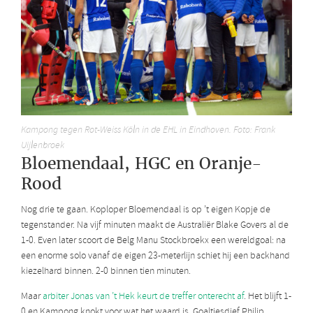
Kampong tegen Rot-Weiss Köln in de EHL in Eindhoven. Foto: Frank
Uijlenbroek
Bloemendaal, HGC en Oranje-
Rood
Nog drie te gaan. Koploper Bloemendaal is op ’t eigen Kopje de
tegenstander. Na vijf minuten maakt de Australiër Blake Govers al de
1-0. Even later scoort de Belg Manu Stockbroekx een wereldgoal: na
een enorme solo vanaf de eigen 23-meterlijn schiet hij een backhand
kiezelhard binnen. 2-0 binnen tien minuten.
Maar
arbiter Jonas van ’t Hek keurt de treffer onterecht af
. Het blijft 1-
0 en Kampong knokt voor wat het waard is. Goaltjesdief Philip