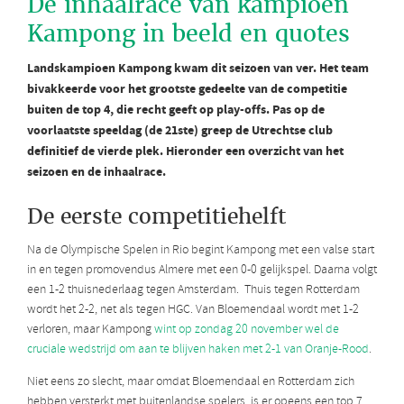
De inhaalrace van kampioen
Kampong in beeld en quotes
Landskampioen Kampong kwam dit seizoen van ver. Het team
bivakkeerde voor het grootste gedeelte van de competitie
buiten de top 4, die recht geeft op play-offs. Pas op de
voorlaatste speeldag (de 21ste) greep de Utrechtse club
definitief de vierde plek. Hieronder een overzicht van het
seizoen en de inhaalrace.
De eerste competitiehelft
Na de Olympische Spelen in Rio begint Kampong met een valse start
in en tegen promovendus Almere met een 0-0 gelijkspel. Daarna volgt
een 1-2 thuisnederlaag tegen Amsterdam. Thuis tegen Rotterdam
wordt het 2-2, net als tegen HGC. Van Bloemendaal wordt met 1-2
verloren, maar Kampong
wint op zondag 20 november wel de
cruciale wedstrijd om aan te blijven haken met 2-1 van Oranje-Rood
.
Niet eens zo slecht, maar omdat Bloemendaal en Rotterdam zich
hebben versterkt met buitenlandse spelers, is er opeens een top 7