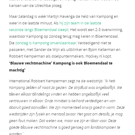
kansen van de Utrechtse ploeg.
Maar zaterdag is wéér Martijn Havenga de held van Kampong en
weer in de laatste minuut. Als
hij zijn team in de laatste
seconde langs Bloemendaal sleept
. Het wordt een 2-3 overwinning,
waardoor Kampong op zondag terug mag keren in Bloemendaal.
Die
zondag is Kampong onverslaanbaar
. Verdedigend niet te
passeren, met Sander de Wijn als uitblinker en Bjorn Kellerman en
Robbert Kemperman als doelpuntenmakers. Hockey.nl kopt:
‘Blauwe vechtmachine’ Kampong is ook Bloemendaal te
machtig’
International Robbert Kemperman zegt na de wedstrijd:
‘Ik heb
Kampong zelden of nooit zo gezien. De strijdlust was ongelooflijk. We
bleven elkaar blindelings vinden en hebben ongelooflijk veel
vertrouwen in elkaar. Onze mindset is keihard verdedigen en van
daaruit goed aanvallen. We zijn momenteel onwijs goed in vorm.
Deze
wedstrijden zijn fysiek en mentaal zwaar. Het gaat om details, je mag
geen fout maken. Dat weten we, maar we zijn er klaar voor. Deze
goede blauwe vechtmachine is goed genoeg om landskampioen te
worden.’