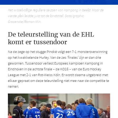
Het wisselvallige reguliere seizoen van Kampong in beeld. Maar de
vierde plek leidde juist tot de landstitel. Data/graphic:
Gracenote/Ramon Min.
De teleurstelling van de EHL
komt er tussendoor
Na de zege op het stugge Pinoké volgt een 7-1 monsteroverwinning
op het kwakkelende Hurley. Van de zes ‘finales’ zijn er dan drie
gewonnen. Tussendoor verliest Europees kampioen Kampong in
Eindhoven in de achtste finale – de KO16 – van de Euro Hockey
League met 2-1 van Rot-Weiss Köln. Er wordt daarna uitgebreid met
elkaar gepraat om deze teleurstelling niet mee naar de competitie te
nemen.