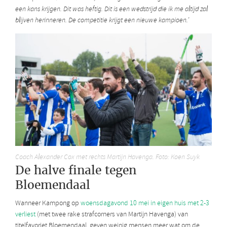
een kans krijgen. Dit was heftig. Dit is een wedstrijd die ik me altijd zal
blijven herinneren. De competitie krijgt een nieuwe kampioen.’
Coach Alexander Cox met rechts Martijn Havenga. Foto: Koen Suyk
De halve finale tegen
Bloemendaal
Wanneer Kampong op
woensdagavond 10 mei in eigen huis met 2-3
verliest
(met twee rake strafcorners van Martijn Havenga) van
titelfavoriet Bloemendaal, geven weinig mensen meer wat om de