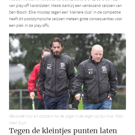
van play-off kandidaten. Mede dankzij een verrassend seizoen van
Den Bosch. Elke misstap tegen een ‘kleinere club’ in de competitie
heeft dit postolympische seizoen meteen grote consequenties voor
een plek in de play-offs.
Alexander Cox en assistent Kai de Jager in de regen op Qui Vive. Foto:
Koen Suyk
Tegen de kleintjes punten laten