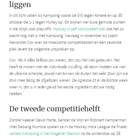
liggen
In dit licht vallen bij Kampong vooral de 0-0 tegen Almere en op 30
oktober de 1-1 tegen Hurley op. Dit blijken vier dure gemiste punten
in de strijd voor play-offs.
Hockey.nl zelf concludeert ook
dat het zo
slecht nog niet is met Kampong. Navraag in november bij coach
Alexander Cox over de moeizame competitiestart en een zevende
plek levert de volgende uitspraken op:
Cox: ‘Als ik alles feilloos zou weten, dan zou het niet gebeuren. Het
heeft te maken met de individuele invulling. Als team hadden we niet
de ultieme scherpte, zowel niet binnen als buiten het veld. Daar zijn we
druk mee bezig de afgelopen weken. De agressie zit er de laatste week
weer in, dat is in ieder geval het eerste ingrediënt dat we nodig
hebben.’
De tweede competitiehelft
Zonder keeper David Harte, Sander de Wijn en Robbert Kemperman
(Met Dabang Mumbai spelen ze in de Hockey India League de finale)
verliest Kampong in het Wagener Stadion
na de winterstop op 26