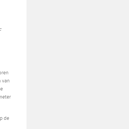
F
oren
n van
te
meter
op de