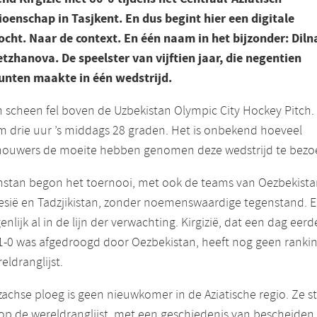
oenschap in Tasjkent. En dus begint hier een digitale
ocht. Naar de context. En één naam in het bijzonder: Diln
tzhanova. De speelster van vijftien jaar, die negentien
unten maakte in één wedstrijd.
 scheen fel boven de Uzbekistan Olympic City Hockey Pitch.
 drie uur ’s middags 28 graden. Het is onbekend hoeveel
houwers de moeite hebben genomen deze wedstrijd te bezo
hstan begon het toernooi, met ook de teams van Oezbekista
esië en Tadzjikistan, zonder noemenswaardige tegenstand. E
genlijk al in de lijn der verwachting. Kirgizië, dat een dag eerd
1-0 was afgedroogd door Oezbekistan, heeft nog geen ranki
eldranglijst.
achse ploeg is geen nieuwkomer in de Aziatische regio. Ze s
op de wereldranglijst, met een geschiedenis van bescheiden