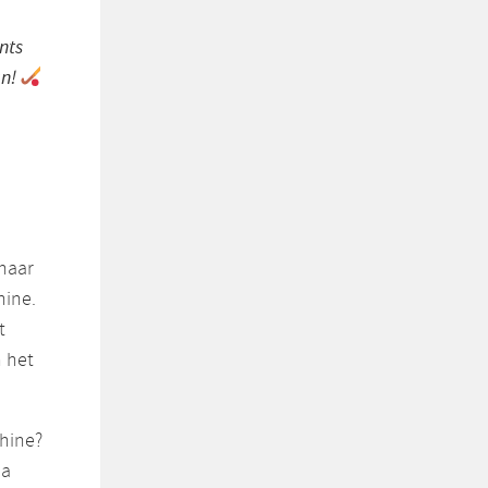
nts
an!
 haar
hine.
t
n het
hine?
ia