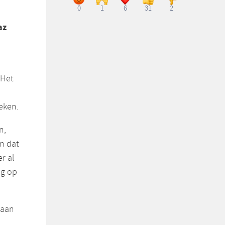
0
1
6
31
2
az
 Het
eken.
n,
n dat
er al
ng op
taan