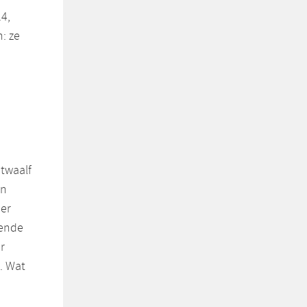
4,
: ze
 twaalf
en
eer
kende
r
. Wat