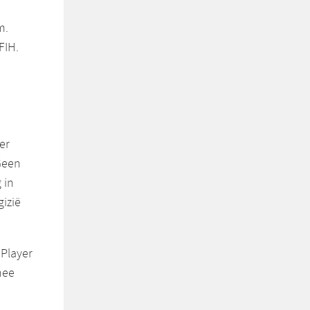
m.
FIH.
er
Geen
 in
gizië
Player
mee