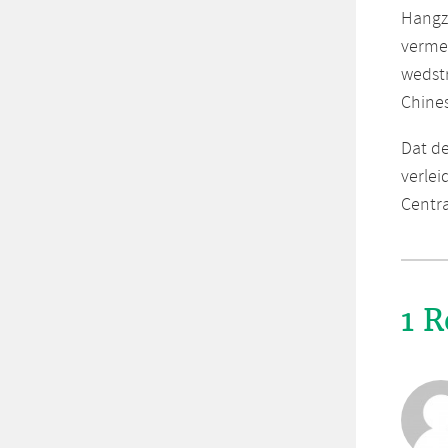
Hangzh
vermel
wedstr
Chines
Dat de
verlei
Centra
1 R