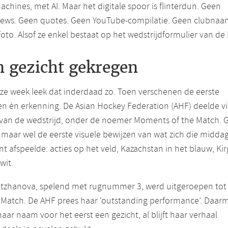
chines, met AI. Maar het digitale spoor is flinterdun. Geen
views. Geen quotes. Geen YouTube-compilatie. Geen clubnaa
oto. Alsof ze enkel bestaat op het wedstrijdformulier van de 
n gezicht gekregen
ze week leek dat inderdaad zo. Toen verschenen de eerste
n én erkenning. De Asian Hockey Federation (AHF) deelde vi
s van de wedstrijd, onder de noemer Moments of the Match. 
 maar wel de eerste visuele bewijzen van wat zich die middag
nt afspeelde: acties op het veld, Kazachstan in het blauw, Kir
wit.
tzhanova, spelend met rugnummer 3, werd uitgeroepen tot 
 Match. De AHF prees haar ‘outstanding performance’. Daar
 haar naam voor het eerst een gezicht, al blijft haar verhaal