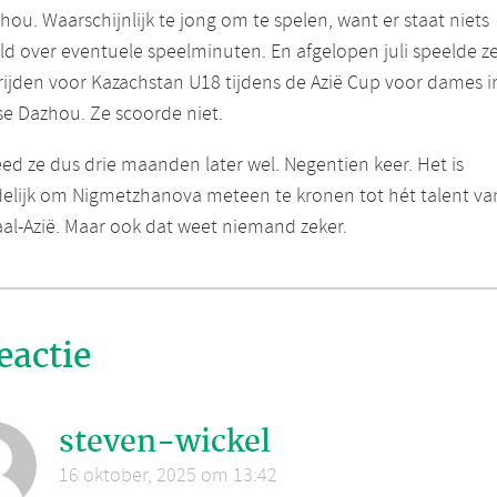
ou. Waarschijnlijk te jong om te spelen, want er staat niets
d over eventuele speelminuten. En afgelopen juli speelde ze
ijden voor Kazachstan U18 tijdens de Azië Cup voor dames i
e Dazhou. Ze scoorde niet.
ed ze dus drie maanden later wel. Negentien keer. Het is
delijk om Nigmetzhanova meteen te kronen tot hét talent va
al-Azië. Maar ook dat weet niemand zeker.
eactie
steven-wickel
16 oktober, 2025 om 13:42