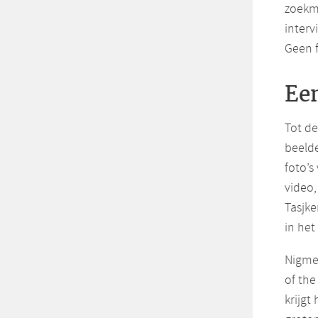
zoekma
inter
Geen f
Ee
Tot de
beelde
foto’
video,
Tasjke
in het 
Nigme
of the
krijgt