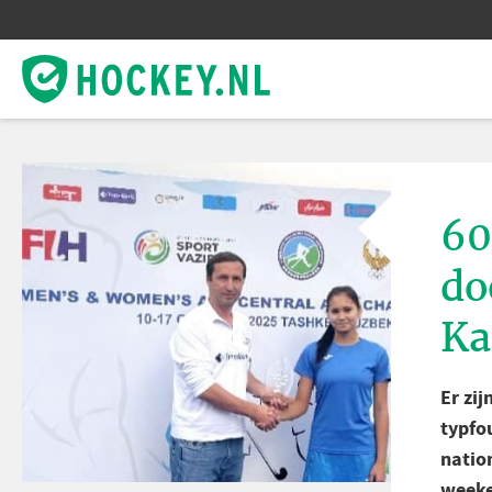
60
do
Ka
Er zij
typfo
natio
weeke