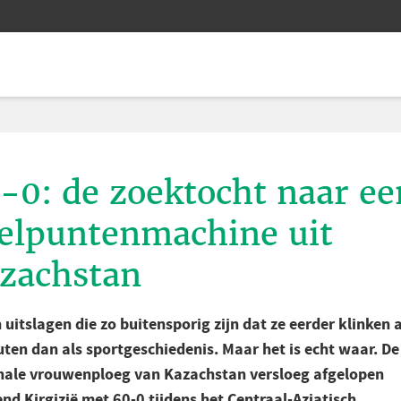
-0: de zoektocht naar ee
elpuntenmachine uit
zachstan
n uitslagen die zo buitensporig zijn dat ze eerder klinken a
uten dan als sportgeschiedenis. Maar het is echt waar. De
nale vrouwenploeg van Kazachstan versloeg afgelopen
nd Kirgizië met 60-0 tijdens het Centraal-Aziatisch