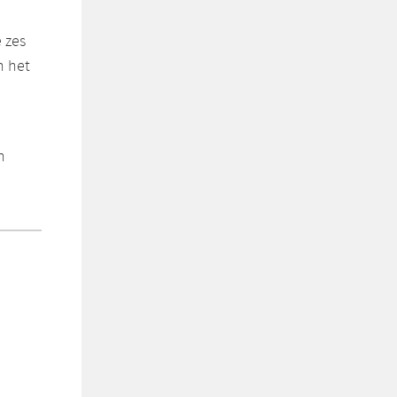
 zes
n het
n