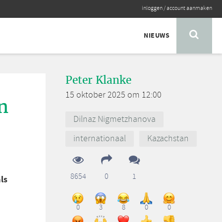
inloggen
/
account aanmaken
NIEUWS
Peter Klanke
15 oktober 2025 om 12:00
n
Dilnaz Nigmetzhanova
internationaal
Kazachstan
8654
0
1
ls
0
3
8
0
0