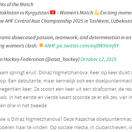
ts of the Match
akhstan vs Kyrgyzstan
– Women’s Match
Exciting mome
he AHF Central Asia Championship 2025 in Tashkent, Uzbekist
eams showcased passion, teamwork, and determination in an
ing women’s clash.
#AHF
pic.twitter.com/eqBW56mj9Y
an Hockey Federation (@asia_hockey)
October 12, 2025
am springt eruit: Dilnaz Nigmetzhanova. Keer op keer duikt
op. Een debutante, maar kennelijk ook een doelpuntenmac
 negentien keer. Ze scoort een keer uit een strafcorner, de res
als. In het eerste en vierde kwart scoorde ze er elk zes, vier i
en drie in het tweede.
wie is Dilnaz Nigmetzhanova? Deze Kazachse doelpuntenmac
beren haar te vinden. Op sociale media, in clubarchieven, v