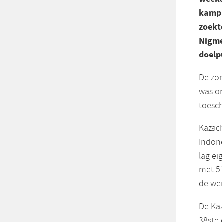
kampi
zoekt
Nigme
doelp
De zon
was om
toesc
Kazac
Indon
lag ei
met 5
de wer
De Kaz
38ste 