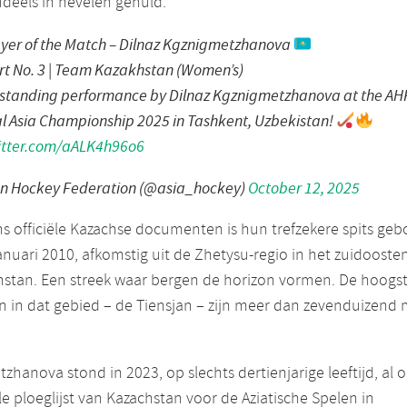
deels in nevelen gehuld.
yer of the Match – Dilnaz Kgznigmetzhanova
rt No. 3 | Team Kazakhstan (Women’s)
standing performance by Dilnaz Kgznigmetzhanova at the AH
l Asia Championship 2025 in Tashkent, Uzbekistan!
witter.com/aALK4h96o6
an Hockey Federation (@asia_hockey)
October 12, 2025
s officiële Kazachse documenten is hun trefzekere spits geb
anuari 2010, afkomstig uit de Zhetysu-regio in het zuidooste
hstan. Een streek waar bergen de horizon vormen. De hoogs
 in dat gebied – de Tiensjan – zijn meer dan zevenduizend 
zhanova stond in 2023, op slechts dertienjarige leeftijd, al 
ële ploeglijst van Kazachstan voor de Aziatische Spelen in