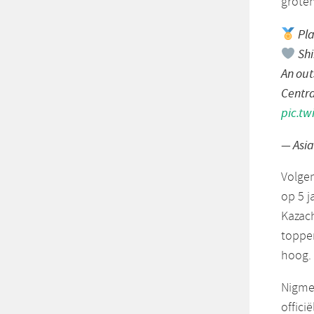
groten
Pla
Shi
An out
Centra
pic.t
— Asi
Volgen
op 5 j
Kazac
toppen
hoog.
Nigmet
offici