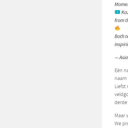
Momen
Kaz
from t
Both t
inspir
— Asi
Eén na
naam 
Liefst
veldgo
derde 
Maar 
We pro