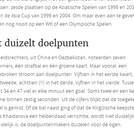
sen: zesde plaatsen op de Aziatische Spelen van 1998 en 201
 in de Asia Cup van 1999 en 2004. Om maar even aan te geven
en nog nooit op een WK of een Olympische Spelen.
 duizelt doelpunten
eidsrechters, uit China en Oezbekistan, noteerden zeven
orners, één strafbal en één groene kaart. Maar vooral: een
broken stroom aan doelpunten. Vijftien in het eerste kwart,
 tweede, achttien (!!) in het derde, vijftien in het vierde. Tuss
 34 en 47 viel er elke minuut een goal. Soms twee en een k
drie binnen zestig seconden. Uit de cijfers blijkt dat de toege
al is gemist. Of de bal naast ging of dat de Kirgizische keepste
 Khaidarova een heldendaad verrichtte, wordt niet duidelijk
idelijk is: de doelpuntenmakers duizelen voor de ogen.