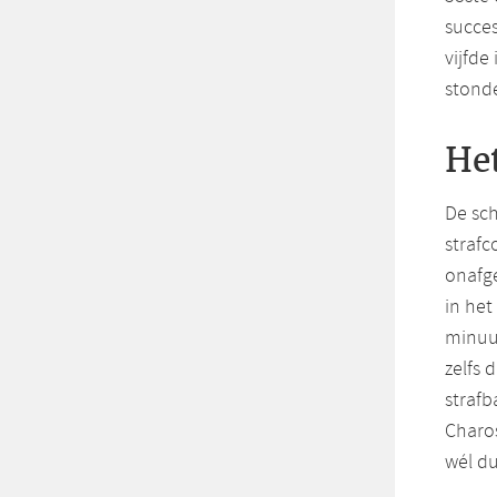
succes
vijfde
stond
Het
De sch
strafc
onafge
in het
minuut
zelfs 
strafb
Charos
wél du