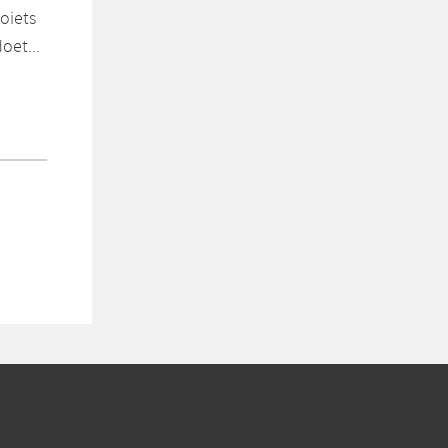
oiets
oet...