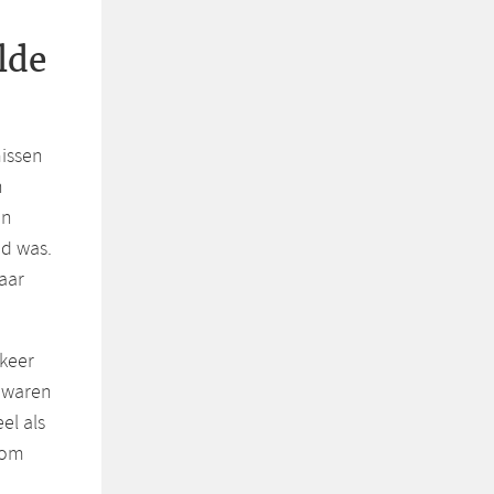
lde
missen
n
in
nd was.
aar
 keer
t waren
el als
, om