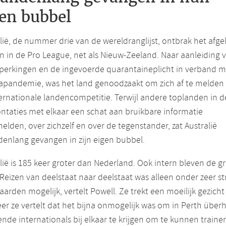
en bubbel
lië, de nummer drie van de wereldranglijst, ontbrak het afg
n in de Pro League, net als Nieuw-Zeeland. Naar aanleiding 
eperkingen en de ingevoerde quarantaineplicht in verband m
apandemie, was het land genoodzaakt om zich af te melden
ernationale landencompetitie. Terwijl andere toplanden in d
ntaties met elkaar een schat aan bruikbare informatie
elden, over zichzelf en over de tegenstander, zat Australië
enlang gevangen in zijn eigen bubbel.
lië is 185 keer groter dan Nederland. Ook intern bleven de g
 Reizen van deelstaat naar deelstaat was alleen onder zeer s
arden mogelijk, vertelt Powell. Ze trekt een moeilijk gezicht
r ze vertelt dat het bijna onmogelijk was om in Perth über
nde internationals bij elkaar te krijgen om te kunnen trainen