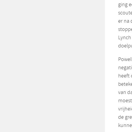
ging e
scoute
er na 
stopp
Lynch 
doelp
Powell
negati
heeft 
beteke
van d
moest
vrijh
de gr
kunnen