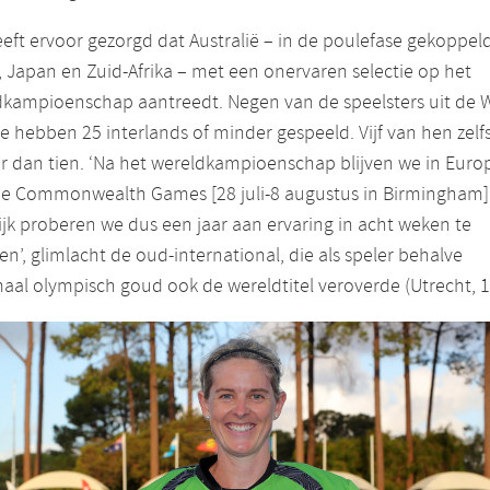
eft ervoor gezorgd dat Australië – in de poulefase gekoppel
, Japan en Zuid-Afrika – met een onervaren selectie op het
dkampioenschap aantreedt. Negen van de speelsters uit de 
ie hebben 25 interlands of minder gespeeld. Vijf van hen zelf
 dan tien. ‘Na het wereldkampioenschap blijven we in Euro
de Commonwealth Games [28 juli-8 augustus in Birmingham]
ijk proberen we dus een jaar aan ervaring in acht weken te
n’, glimlacht de oud-international, die als speler behalve
al olympisch goud ook de wereldtitel veroverde (Utrecht, 1