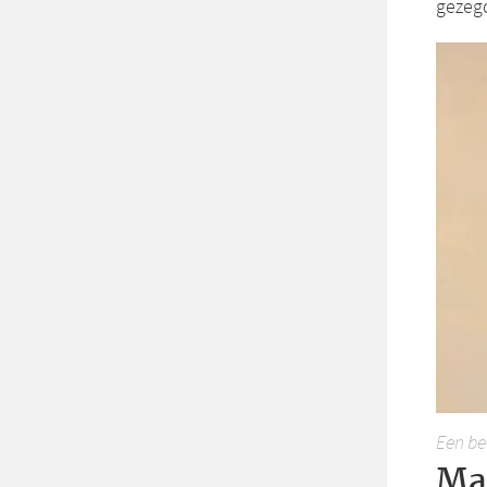
gezegd
Een be
Ma