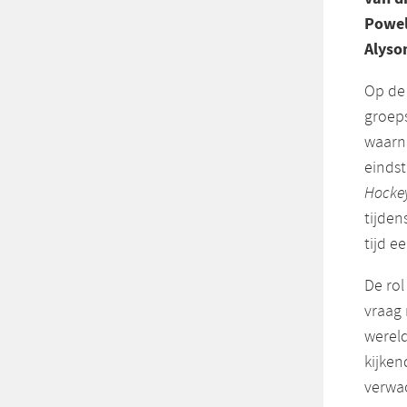
Powel
Alyso
Op de 
groeps
waarna
eindst
Hocke
tijden
tijd e
De ro
vraag 
wereld
kijken
verwac