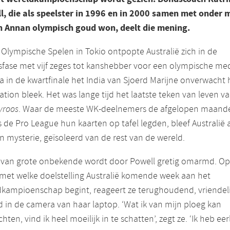
l, die als speelster in 1996 en in 2000 samen met onder 
n Annan olympisch goud won, deelt die mening.
Olympische Spelen in Tokio ontpopte Australië zich in de
fase met vijf zeges tot kanshebber voor een olympische med
 in de kwartfinale het India van Sjoerd Marijne onverwacht 
ation bleek. Het was lange tijd het laatste teken van leven v
yroos
. Waar de meeste WK-deelnemers de afgelopen maand
s de Pro League hun kaarten op tafel legden, bleef Australië a
en mysterie, geïsoleerd van de rest van de wereld.
l van grote onbekende wordt door Powell gretig omarmd. Op
met welke doelstelling Australië komende week aan het
kampioenschap begint, reageert ze terughoudend, vriendeli
d in de camera van haar laptop. ‘Wat ik van mijn ploeg kan
hten, vind ik heel moeilijk in te schatten’, zegt ze. ‘Ik heb eerl