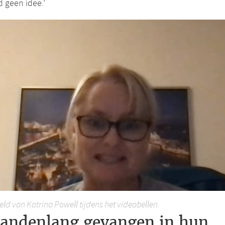
 geen idee.’
eld van Katrina Powell tijdens het videobellen.
andenlang gevangen in hun