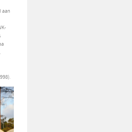
d aan
WK-
s
pa
.
998).