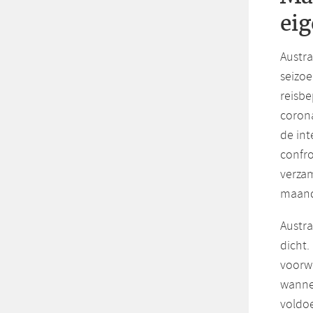
eig
Austra
seizoe
reisb
coron
de int
confro
verzam
maand
Austra
dicht.
voorwa
wannee
voldoe