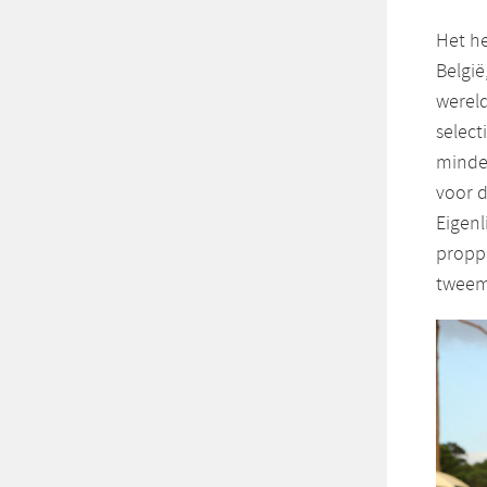
Het he
België
werel
select
minder
voor 
Eigenl
proppe
tweema