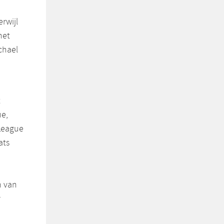
rwijl
het
chael
t
ue,
 League
ats
e
n van
r