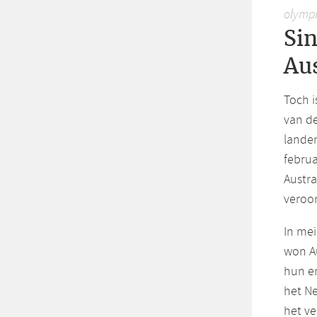
olympi
Si
Aus
Toch i
van d
landen
februa
Austra
veroo
In mei
won Au
hun en
het Ne
het ve