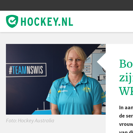
Bo
zi
W
In aa
de ser
Foto: Hockey Australia
vrouwe
van d