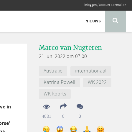
inloggen
/
account aanmaken
NIEUWS
Marco van Nugteren
21 juni 2022 om 07:00
Australië
internationaal
Katrina Powell
WK 2022
WK-koorts
we in
4081
0
0
orse’
na