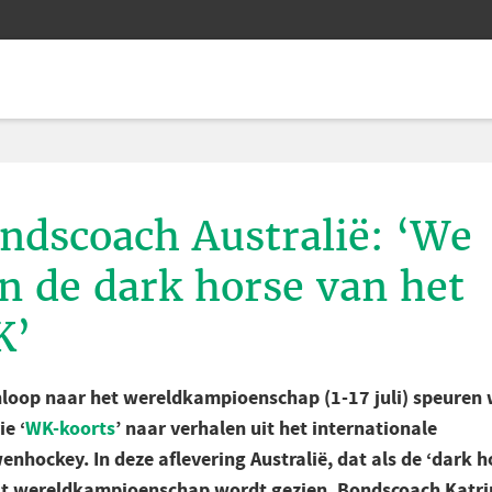
ndscoach Australië: ‘We
jn de dark horse van het
K’
nloop naar het wereldkampioenschap (1-17 juli) speuren 
ie ‘
WK-koorts
’ naar verhalen uit het internationale
nhockey. In deze aflevering Australië, dat als de ‘dark h
it wereldkampioenschap wordt gezien. Bondscoach Katri