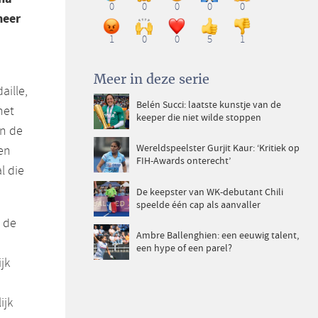
0
0
0
0
0
meer
1
0
0
5
1
Meer in deze serie
aille,
Belén Succi: laatste kunstje van de
het
keeper die niet wilde stoppen
an de
Wereldspeelster Gurjit Kaur: ‘Kritiek op
en
FIH-Awards onterecht’
l die
De keepster van WK-debutant Chili
speelde één cap als aanvaller
 de
Ambre Ballenghien: een eeuwig talent,
een hype of een parel?
jk
ijk