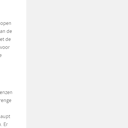
elopen
van de
et de
 voor
e
renzen
trenge
haupt
. Er