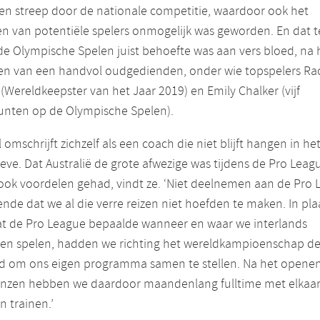
en streep door de nationale competitie, waardoor ook het
n van potentiële spelers onmogelijk was geworden. En dat te
de Olympische Spelen juist behoefte was aan vers bloed, na 
en van een handvol oudgedienden, onder wie topspelers Ra
(Wereldkeepster van het Jaar 2019) en Emily Chalker (vijf
unten op de Olympische Spelen).
 omschrijft zichzelf als een coach die niet blijft hangen in he
eve. Dat Australië de grote afwezige was tijdens de Pro Leag
ook voordelen gehad, vindt ze. ‘Niet deelnemen aan de Pro
nde dat we al die verre reizen niet hoefden te maken. In pla
at de Pro League bepaalde wanneer en waar we interlands
en spelen, hadden we richting het wereldkampioenschap d
eid om ons eigen programma samen te stellen. Na het opene
enzen hebben we daardoor maandenlang fulltime met elkaa
 trainen.’