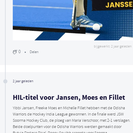
bijgewerkt: 2 jaar geleden
0
Delen
2 jaar geleden
HIL-titel voor Jansen, Moes en Fillet
Yibbi Jansen, Freeke Moes en Michelle Fillet hebben met de Odisha
Warriors de Hockey India League gewonnen. In de finale werd JSW
Soorma Hockey Club, de ploeg van Maria Verschoor, met 2-1 verslagen.
Beide doelpunten voor de Odisha Warriors werden gemaakt door