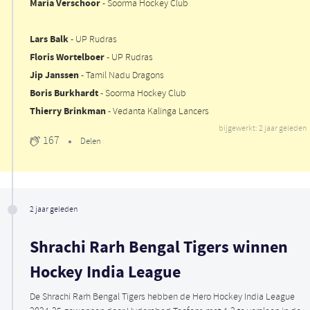
Maria Verschoor
- Soorma Hockey Club
Lars Balk
- UP Rudras
Floris Wortelboer
- UP Rudras
Jip Janssen
- Tamil Nadu Dragons
Boris Burkhardt
- Soorma Hockey Club
Thierry Brinkman
- Vedanta Kalinga Lancers
bijgewerkt: 2 jaar geleden
167
Delen
2 jaar geleden
Shrachi Rarh Bengal Tigers winnen
Hockey India League
De Shrachi Rarh Bengal Tigers hebben de Hero Hockey India League