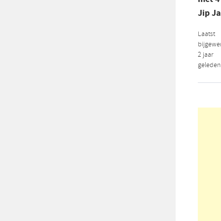
Jip J
Laatst
bijgewer
2 jaar
geleden