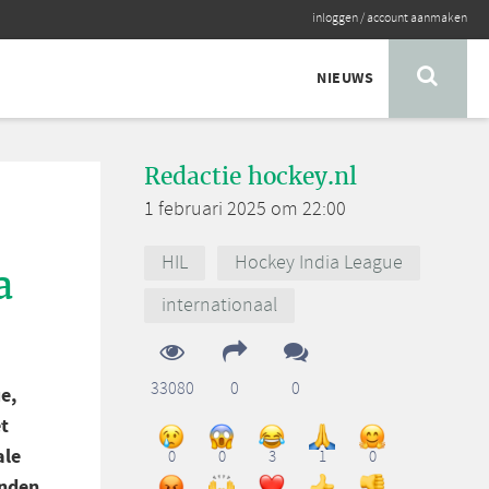
inloggen
/
account aanmaken
NIEUWS
Redactie hockey.nl
1 februari 2025 om 22:00
HIL
Hockey India League
a
internationaal
33080
0
0
e,
et
ale
0
0
3
1
0
onden