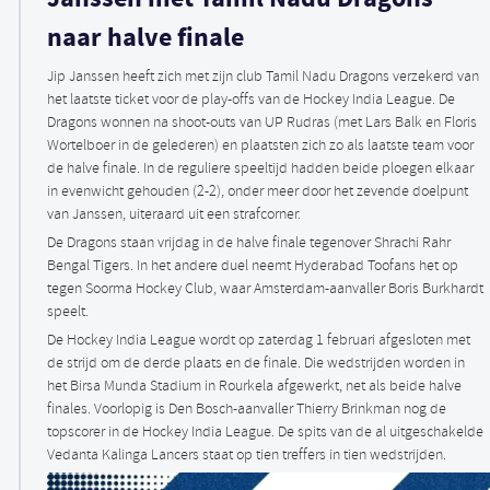
naar halve finale
Jip Janssen heeft zich met zijn club Tamil Nadu Dragons verzekerd van
het laatste ticket voor de play-offs van de Hockey India League. De
Dragons wonnen na shoot-outs van UP Rudras (met Lars Balk en Floris
Wortelboer in de gelederen) en plaatsten zich zo als laatste team voor
de halve finale. In de reguliere speeltijd hadden beide ploegen elkaar
in evenwicht gehouden (2-2), onder meer door het zevende doelpunt
van Janssen, uiteraard uit een strafcorner.
De Dragons staan vrijdag in de halve finale tegenover Shrachi Rahr
Bengal Tigers. In het andere duel neemt Hyderabad Toofans het op
tegen Soorma Hockey Club, waar Amsterdam-aanvaller Boris Burkhardt
speelt.
De Hockey India League wordt op zaterdag 1 februari afgesloten met
de strijd om de derde plaats en de finale. Die wedstrijden worden in
het Birsa Munda Stadium in Rourkela afgewerkt, net als beide halve
finales. Voorlopig is Den Bosch-aanvaller Thierry Brinkman nog de
topscorer in de Hockey India League. De spits van de al uitgeschakelde
Vedanta Kalinga Lancers staat op tien treffers in tien wedstrijden.