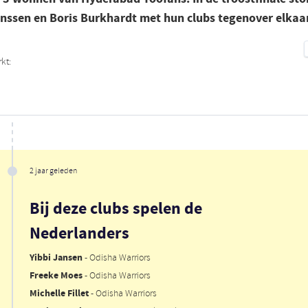
anssen en Boris Burkhardt met hun clubs tegenover elkaar
kt:
2 jaar geleden
Bij deze clubs spelen de
Nederlanders
Yibbi Jansen
- Odisha Warriors
Freeke Moes
- Odisha Warriors
Michelle Fillet
- Odisha Warriors