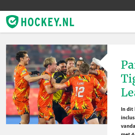
Pa
Ti
Le
In di
inclu
vanda
met 4