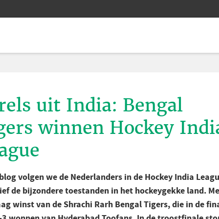
rels uit India: Bengal
gers winnen Hockey Indi
ague
t blog volgen we de Nederlanders in de Hockey India Leagu
sief de bijzondere toestanden in het hockeygekke land. M
ag winst van de Shrachi Rarh Bengal Tigers, die in de fin
-3 wonnen van Hyderabad Toofans. In de troostfinale st