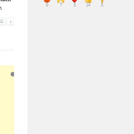
0
7
3
14
5
.
↓