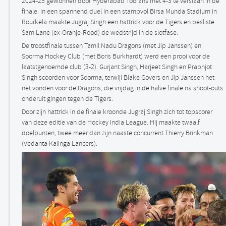
2024-25 gewonnen door Hyderabad Toofans met 4-3 te verslaan in de
finale. In een spannend duel in een stampvol Birsa Munda Stadium in
Rourkela maakte Jugraj Singh een hattrick voor de Tigers en besliste
Sam Lane (ex-Oranje-Rood) de wedstrijd in de slotfase.
De troostfinale tussen Tamil Nadu Dragons (met Jip Janssen) en
Soorma Hockey Club (met Boris Burkhardt) werd een prooi voor de
laatstgenoemde club (3-2). Gurjant Singh, Harjeet Singh en Prabhjot
Singh scoorden voor Soorma, terwijl Blake Govers en Jip Janssen het
net vonden voor de Dragons, die vrijdag in de halve finale na shoot-outs
onderuit gingen tegen de Tigers.
Door zijn hattrick in de finale kroonde Jugraj Singh zich tot topscorer
van deze editie van de Hockey India League. Hij maakte twaalf
doelpunten, twee meer dan zijn naaste concurrent Thierry Brinkman
(Vedanta Kalinga Lancers).