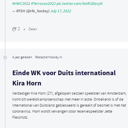
#HWC2022
#Terrassa2022
pic.twitter.com/NaRlJDacyN
— RFEH (@rfe_hockey)
July 17, 2022
2
Delen
4 jaar geleden
Redactie Hockey.nl
Einde WK voor Duits international
Kira Horn
Verdediger Kira Horn (27), afgelopen seizoen speelster van Amsterdam,
komt dit wereldkampioenschap niet meer in actie. Onbekend is of de
international van Duitsland geblesseerd is geraakt of besmet is met het
coronavirus. Horn wordt vervangen door reservespeelster Jette
Fleschütz.