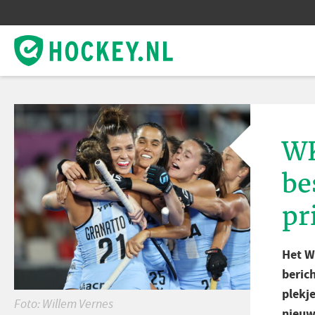
WK
be
pr
Het W
beric
plekje
Foto: Willem Vernes
nieuw