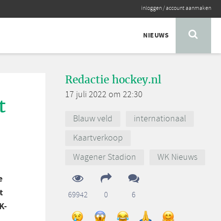
inloggen
/
account aanmaken
NIEUWS
Redactie hockey.nl
17 juli 2022 om 22:30
t
Blauw veld
internationaal
Kaartverkoop
Wagener Stadion
WK Nieuws
e
t
69942
0
6
K-