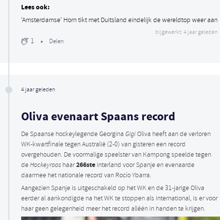
Lees ook:
‘Amsterdamse’ Horn tikt met Duitsland eindelijk de wereldtop weer aan
bijgewerkt: 4 jaar geleden
1
Delen
4 jaar geleden
Oliva evenaart Spaans record
De Spaanse hockeylegende Georgina
Gigi
Oliva heeft aan de verloren
WK-kwartfinale tegen Australië (2-0) van gisteren een record
overgehouden. De voormalige speelster van Kampong speelde tegen
266ste
de
Hockeyroos
haar
interland voor Spanje en evenaarde
daarmee het nationale record van Rocío Ybarra.
Aangezien Spanje is uitgeschakeld op het WK en de 31-jarige Oliva
eerder al aankondigde na het WK te stoppen als international, is er voor
haar geen gelegenheid meer het record alléén in handen te krijgen.