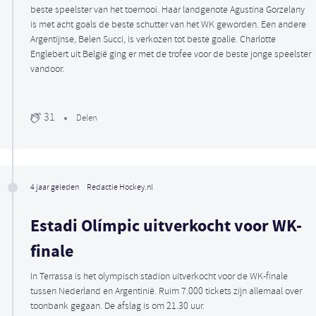
beste speelster van het toernooi. Haar landgenote Agustina Gorzelany
is met acht goals de beste schutter van het WK geworden. Een andere
Argentijnse, Belen Succi, is verkozen tot beste goalie. Charlotte
Englebert uit België ging er met de trofee voor de beste jonge speelster
vandoor.
31
Delen
4 jaar geleden
Redactie Hockey.nl
Estadi Olímpic uitverkocht voor WK-
finale
In Terrassa is het olympisch stadion uitverkocht voor de WK-finale
tussen Nederland en Argentinië. Ruim 7.000 tickets zijn allemaal over
toonbank gegaan. De afslag is om 21.30 uur.