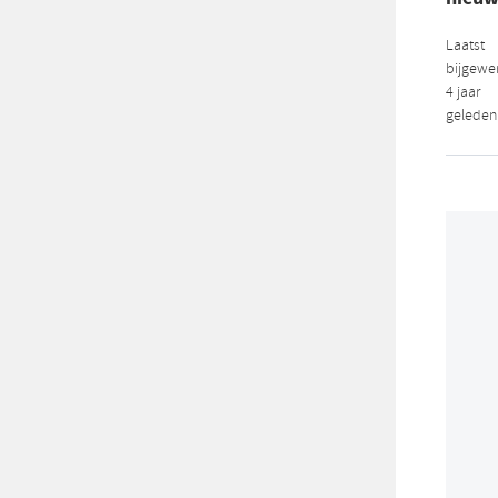
Laatst
bijgewer
4 jaar
geleden