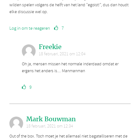
wilden spelen volgens de helft van het land "egoist!", dus dan houdt
elke discussie wel op.
Log in om te reageren
7
Freekie
18 februari, 2021 om 12:04
Oh ja, mensen missen het normale inderdaad omdat er
ergens het anders is.... Manmanman
9
Mark Bouwman
18 februari, 2021 om 12:34
Out of the box. Toch moet je het allemaal niet bagatelliseren met de