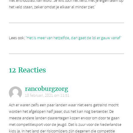
niet enthousiast van word. Je wilt toch het liefst met je eigen team op
het veld staan, zeker omdat je elkaar al minder ziet.’
Lees ook:
‘Het is meer van hetzelfde, dan gaat de lol er gauw vanaf’
12 Reacties
rancoburgzorg
18 februari, 2021 om 11:51
Ach er waren zelfs een paar landen waar niet eens getraind mocht
worden het afgelopen half jaaar, dus het kan nog beroerder. De
meeste andere landen daarentegen kozen ervoor om door te gaan
met competitiesport voor de jeugd. Dat is zuur voor de Nederlandse
kids ja. In het land der risicomijders zijn degenen die competitie