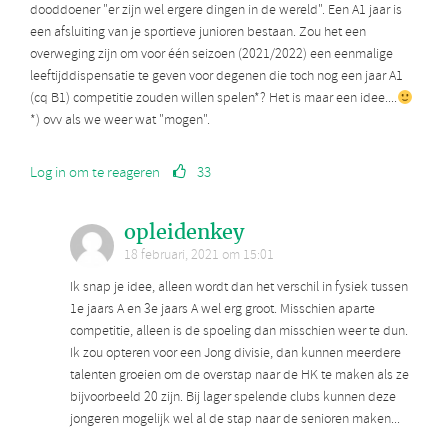
dooddoener "er zijn wel ergere dingen in de wereld". Een A1 jaar is
een afsluiting van je sportieve junioren bestaan. Zou het een
overweging zijn om voor één seizoen (2021/2022) een eenmalige
leeftijddispensatie te geven voor degenen die toch nog een jaar A1
(cq B1) competitie zouden willen spelen*? Het is maar een idee....
*) ovv als we weer wat "mogen".
Log in om te reageren
33
opleidenkey
18 februari, 2021 om 15:01
Ik snap je idee, alleen wordt dan het verschil in fysiek tussen
1e jaars A en 3e jaars A wel erg groot. Misschien aparte
competitie, alleen is de spoeling dan misschien weer te dun.
Ik zou opteren voor een Jong divisie, dan kunnen meerdere
talenten groeien om de overstap naar de HK te maken als ze
bijvoorbeeld 20 zijn. Bij lager spelende clubs kunnen deze
jongeren mogelijk wel al de stap naar de senioren maken...