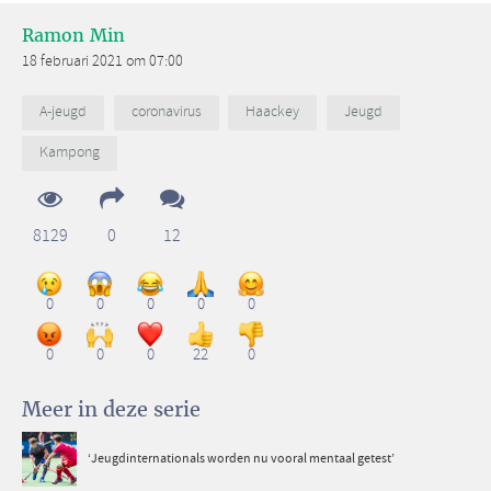
Ramon Min
18 februari 2021 om 07:00
A-jeugd
coronavirus
Haackey
Jeugd
Kampong
8129
0
12
0
0
0
0
0
0
0
0
22
0
Meer in deze serie
‘Jeugdinternationals worden nu vooral mentaal getest’