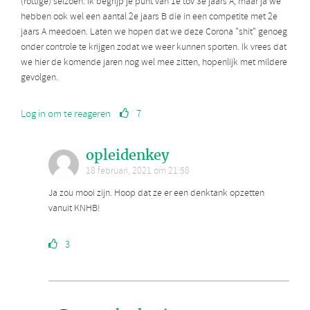
(rottige) seizoen. Ik begrijp je punt van 1e tov 3e jaars A, maar ja we
hebben ook wel een aantal 2e jaars B die in een competite met 2e
jaars A meedoen. Laten we hopen dat we deze Corona "shit" genoeg
onder controle te krijgen zodat we weer kunnen sporten. Ik vrees dat
we hier de komende jaren nog wel mee zitten, hopenlijk met mildere
gevolgen.
Log in om te reageren
7
opleidenkey
18 februari, 2021 om 21:58
Ja zou mooi zijn. Hoop dat ze er een denktank opzetten
vanuit KNHB!
3