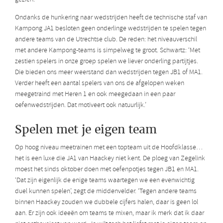
Ondanks de hunkering naar wedstrijden heeft de technische staf van
Kampong JA1 besloten geen onderlinge wedstrijden te spelen tegen
andere teams van de Utrechtse club. De reden: het niveauverschil
met andere Kampong-teams is simpelweg te groot. Schwartz: ‘Met
zestien spelers in onze groep spelen we liever onderling partijtjes.
Die bieden ons meer weerstand dan wedstrijden tegen JB1 of MA1.
Verder heeft een aantal spelers van ons de afgelopen weken
meegetraind met Heren 1 en ook meegedaan in een paar
oefenwedstrijden. Dat motiveert ook natuurlijk.’
Spelen met je eigen team
Op hoog niveau meetrainen met een topteam uit de Hoofdklasse…
het is een luxe die JA1 van Haackey niet kent. De ploeg van Zegelink
moest het sinds oktober doen met oefenpotjes tegen JB1 en MA1.
‘Dat zijn eigenlijk de enige teams waartegen we een evenwichtig
duel kunnen spelen’, zegt de middenvelder. ‘Tegen andere teams
binnen Haackey zouden we dubbele cijfers halen, daar is geen lol
aan. Er zijn ook ideeën om teams te mixen, maar ik merk dat ik daar