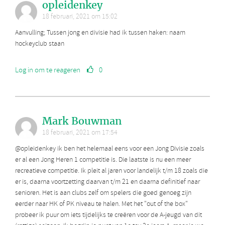
opleidenkey
18 februari, 2021 om 15:02
Aanvulling; Tussen jong en divisie had ik tussen haken: naam
hockeyclub staan
Log in om te reageren
0
Mark Bouwman
18 februari, 2021 om 17:54
@opleidenkey ik ben het helemaal eens voor een Jong Divisie zoals
er al een Jong Heren 1 competitie is. Die laatste is nu een meer
recreatieve competitie. Ik pleit al jaren voor landelijk t/m 18 zoals die
er is, daarna voortzetting daarvan t/m 21 en daarna definitief naar
senioren. Het is aan clubs zelf om spelers die goed genoeg zijn
eerder naar HK of PK niveau te halen. Met het "out of the box"
probeer ik puur om iets tijdelijks te creëren voor de A-jeugd van dit