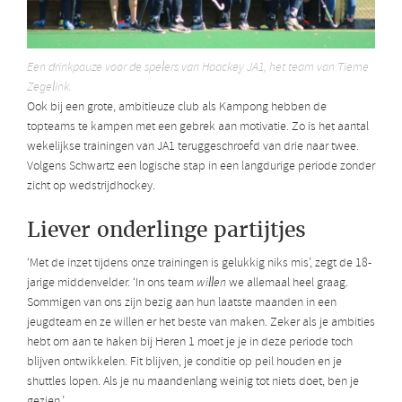
Een drinkpauze voor de spelers van Haackey JA1, het team van Tieme
Zegelink.
Ook bij een grote, ambitieuze club als Kampong hebben de
topteams te kampen met een gebrek aan motivatie. Zo is het aantal
wekelijkse trainingen van JA1 teruggeschroefd van drie naar twee.
Volgens Schwartz een logische stap in een langdurige periode zonder
zicht op wedstrijdhockey.
Liever onderlinge partijtjes
‘Met de inzet tijdens onze trainingen is gelukkig niks mis’, zegt de 18-
jarige middenvelder. ‘In ons team
willen
we allemaal heel graag.
Sommigen van ons zijn bezig aan hun laatste maanden in een
jeugdteam en ze willen er het beste van maken. Zeker als je ambities
hebt om aan te haken bij Heren 1 moet je je in deze periode toch
blijven ontwikkelen. Fit blijven, je conditie op peil houden en je
shuttles lopen. Als je nu maandenlang weinig tot niets doet, ben je
gezien.’