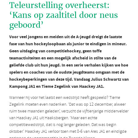
Teleurstelling overheerst:
‘Kans op zaaltitel door neus
geboord’
Voor veel jongens en meiden uit de A-jeugd dreigt de laatste
fase van hun hockeyloopbaan als junior te eindigen in mineur.
Geen uitdaging van competitiehockey, geen toffe
teamactiviteiten en een mogelijk afscheid in stilte van de
geliefde club uit hun jeugd. In een serie verhalen kijken we hoe
spelers en coaches van de oudste jeugdteams omgaan met de
hockeybeperkingen van deze tijd. Vandaag Julius Schwartz van
Kampong JA1 en Tieme Zegelink van Haackey JA1.
Wanneer hij voor het laatst een wedstrijd heeft gespeeld? Tieme
Zegelink moeten even nadenken. ‘Dat was op 12 december, alweer
ruim twee maanden geleden’, verzucht de vijftienjarige middenvelder
van Haackey JA1 uit Haaksbergen. ‘Maar een echte
competitiewedstrijd, dat is nog langer geleden. Dat was begin
oktober.’ Haackey JA1 verloor toen met 0-6 van Ares JA1 en eindigde