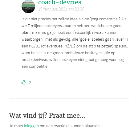
coach-devries
19 februari, 2021 om 23:38
Is dit niet precies het zelfde idee als de 'jong comeptitie'? Als
we 7 miljoen hockeyers zouden hebben wellicht een goed
plan.. maar nu ga je nooit een fatsoenlijk niveau kunnen
waarborgen.. met als gevolg: alle 'goeie' spelers gaan liever in
een H1/D1 (of eventueel H2/D2 om de stap te zetten) spelen..
want helaas is de groep 'ambitieuze hockeyers' die op
prestatieniveau willen hockeyen niet groot genoeg voor nog
een competitie.
2
Wat vind jij? Praat mee...
Je moet
inloggen
om een reactie te kunnen plaatsen.