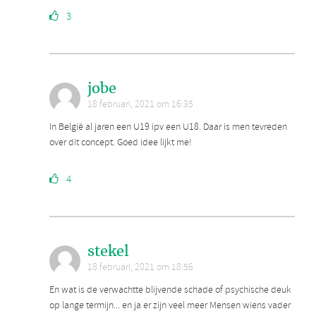
3
jobe
18 februari, 2021 om 16:35
In België al jaren een U19 ipv een U18. Daar is men tevreden
over dit concept. Goed idee lijkt me!
4
stekel
18 februari, 2021 om 18:56
En wat is de verwachtte blijvende schade of psychische deuk
op lange termijn... en ja er zijn veel meer Mensen wiens vader