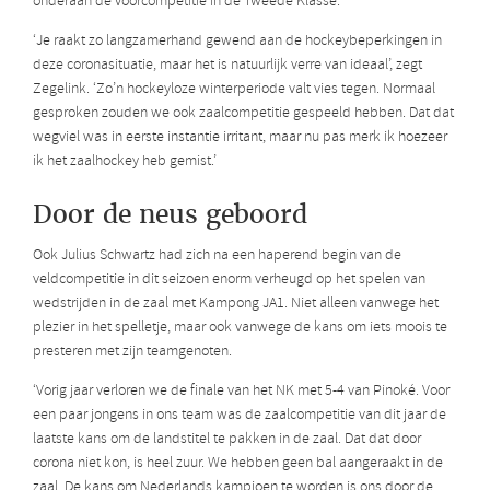
onderaan de voorcompetitie in de Tweede Klasse.
‘Je raakt zo langzamerhand gewend aan de hockeybeperkingen in
deze coronasituatie, maar het is natuurlijk verre van ideaal’, zegt
Zegelink. ‘Zo’n hockeyloze winterperiode valt vies tegen. Normaal
gesproken zouden we ook zaalcompetitie gespeeld hebben. Dat dat
wegviel was in eerste instantie irritant, maar nu pas merk ik hoezeer
ik het zaalhockey heb gemist.’
Door de neus geboord
Ook Julius Schwartz had zich na een haperend begin van de
veldcompetitie in dit seizoen enorm verheugd op het spelen van
wedstrijden in de zaal met Kampong JA1. Niet alleen vanwege het
plezier in het spelletje, maar ook vanwege de kans om iets moois te
presteren met zijn teamgenoten.
‘Vorig jaar verloren we de finale van het NK met 5-4 van Pinoké. Voor
een paar jongens in ons team was de zaalcompetitie van dit jaar de
laatste kans om de landstitel te pakken in de zaal. Dat dat door
corona niet kon, is heel zuur. We hebben geen bal aangeraakt in de
zaal. De kans om Nederlands kampioen te worden is ons door de