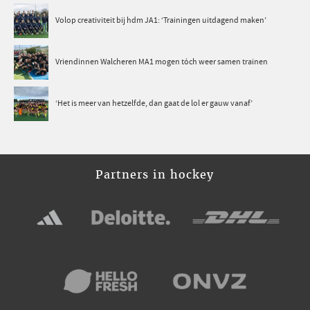
Volop creativiteit bij hdm JA1: ‘Trainingen uitdagend maken’
Vriendinnen Walcheren MA1 mogen tóch weer samen trainen
‘Het is meer van hetzelfde, dan gaat de lol er gauw vanaf’
Partners in hockey