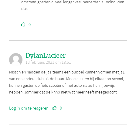
omstandigheden al veel langer veel beroerder is.. Volhouden
dus
0
DylanLucieer
18 februari, 2021 om 13:51
Misschien hadden de ja1 teams een bubbel kunnen vormen met ja1
van een andere club uit de buurt. Meeste zitten bij elkaar op school,
kunnen gasten op fiets scooter of met auto als ze hun rijbewijs
hebben. Jammer dat de knhb niet wat meer heeft meegedacht.
Log in om te reageren
0