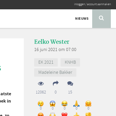
inloggen
/
account aanmaken
NIEUWS
Eelko Wester
16 juni 2021 om 07:00
EK 2021
KNHB
s
Madeleine Bakker
12062
0
15
aatste
pek in
0
0
0
0
0
e, zo