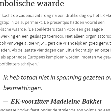
mbolische waarde
 kocht de cadeaus zaterdag na een drukke dag op het EK vl
ngstijd in de supermarkt. De presentjes hadden vooral een
ische waarde: ‘De spekletters staan voor een geslaagde
erking en een geslaagd toernooi. Niet alleen organisatoris
ok vanwege al die vrijwilligers die vriendelijk en goed gemu
eden. Als de laatste vier dagen dan uitverkocht zijn en onze
 als apotheose Europees kampioen worden, moeten we
ges
ofdletters schrijven.’
Ik heb totaal niet in spanning gezeten o
besmettingen.
EK-voorzitter Madeleine Bakker
endaagse hockeyfeest onder de stralende zon volgde na een