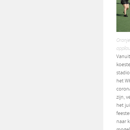
Oranje
applau
Vanuit
koeste
stadio
het WK
corona
zijn, 
het ju
feeste
naar k
mogeli