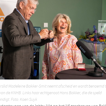
rslid Madeleine Bakker-Smit neemt afscheid en wordt benoemd 
 van de KNHB. Links haar echtgenoot Hans Bakker, die de speld
ndigt. Foto: Koen Suyk