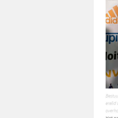
Bestuu
erelid
overha