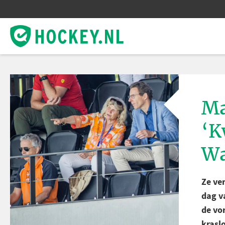
Ma
‘K
Wa
Ze ve
dag v
de vo
kraslo