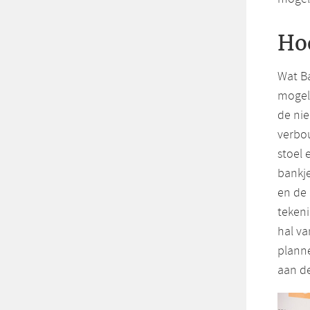
Ho
Wat Ba
mogeli
de nie
verbo
stoel 
bankje
en de 
teken
hal va
planne
aan de