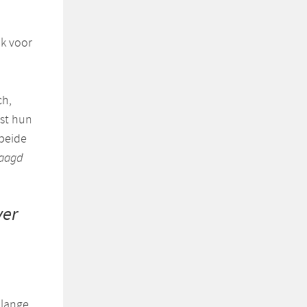
ak voor
ch,
tst hun
 beide
laagd
ver
 lange