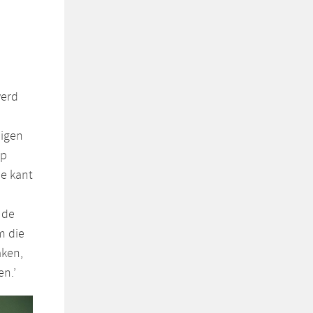
werd
eigen
op
ne kant
 de
m die
aken,
en.’