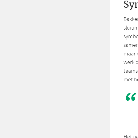
Sy
Bakker
sluiti
symbol
samenw
maar o
werk d
teams
met ho
Het ti