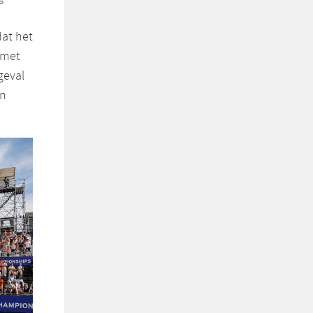
dat het
 met
geval
in