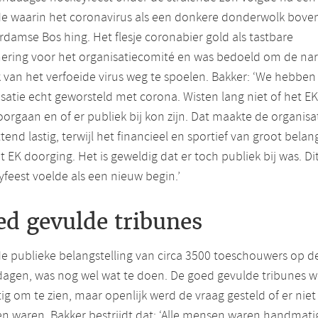
de waarin het coronavirus als een donkere donderwolk bove
damse Bos hing. Het flesje coronabier gold als tastbare
nering voor het organisatiecomité en was bedoeld om de na
van het verfoeide virus weg te spoelen. Bakker: ‘We hebben 
satie echt geworsteld met corona. Wisten lang niet of het EK
orgaan en of er publiek bij kon zijn. Dat maakte de organisa
tend lastig, terwijl het financieel en sportief van groot bela
t EK doorging. Het is geweldig dat er toch publiek bij was. Di
feest voelde als een nieuw begin.’
ed gevulde tribunes
e publieke belangstelling van circa 3500 toeschouwers op d
dagen, was nog wel wat te doen. De goed gevulde tribunes 
ig om te zien, maar openlijk werd de vraag gesteld of er niet
 waren. Bakker bestrijdt dat: ‘Alle mensen waren handmati