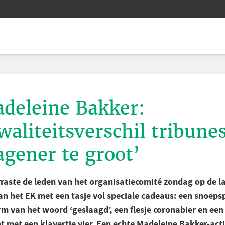
deleine Bakker:
waliteitsverschil tribune
gener te groot’
rraste de leden van het organisatiecomité zondag op de l
an het EK met een tasje vol speciale cadeaus: een snoeps
rm van het woord ‘geslaagd’, een flesje coronabier en een
t met een klavertje vier. Een echte Madeleine Bakker-acti