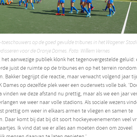
-toeschouwers op de goed gevulde tribunes in het Wagener Stad
disseren voor de Oranje Dames. Foto: Willem Vernes
 het aanwezige publiek klonk het tegenovergestelde geluid: 
rde juist de ruimte op de tribunes en op het terrein rondom
n. Bakker begrijpt die reactie, maar verwacht volgend jaar ti
 Dames op dezelfde plek weer een ouderwets volle bak. ‘Do
 vinden we deze afstand nu prettig, maar als we een jaar ve
verlangen we weer naar volle stadions. Als sociale wezens vin
ist prettig om weer in elkaars armen te vliegen en samen te
n. Daar komt bij dat bij dit soort hockeyevenementen veel vr
aartjes. Ik vind dat we er alles aan moeten doen om zoveel
jk mensen daarvan te laten genieten.’