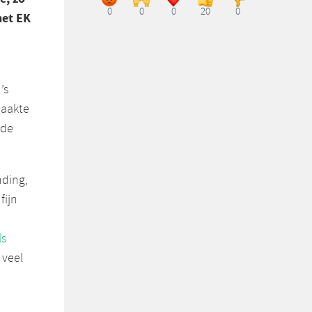
0
0
0
20
0
het EK
’s
maakte
 de
nding,
fijn
ls
 veel