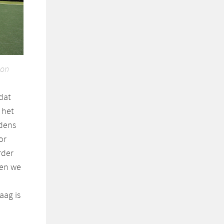
ion
dat
 het
jdens
or
rder
den we
aag is