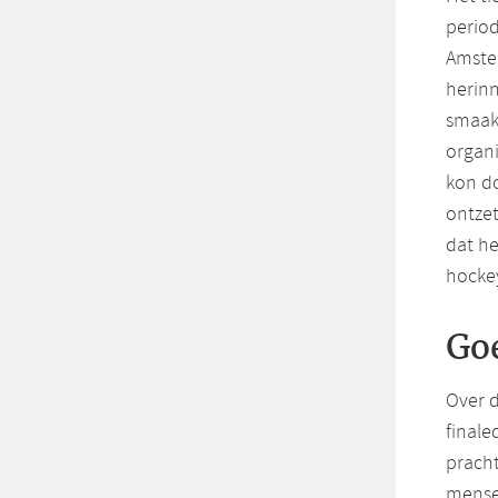
perio
Amster
herin
smaak 
organi
kon do
ontzet
dat he
hockey
Go
Over d
finale
pracht
mensen