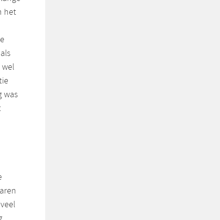
n het
re
als
 wel
tie
ng was
t
e
waren
 veel
g