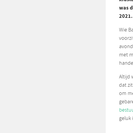
was d
2021.
Wie Ba
voorzi
avonds
met me
hande
Altijd
dat zit
om men
gebare
bestu
geluk 