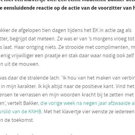
e eensluidende reactie op de actie van de voorzitter van 
kker de afgelopen tien dagen tijdens het EK in actie zag als
tter, begrijpt dat meteen. Ze was er van ’s morgens vroeg tot 
 laat. Haar ontging niets. Ze strooide met complimenten, 
nig vrijwilliger een praatje en stak daar waar nodig ook zelf
n uit de mouwen.
 was daar die stralende lach. ‘Ik hou van het maken van verbi
 in mijn karakter. Ik kijk altijd naar de positieve kant. Vind het 
sen te verrassen en mijn woorden kracht bij te zetten met
n’, vertelt Bakker,
die vorige week na negen jaar afzwaaide a
urslid van de KNHB
. Met het klavertje vier wenste ze iedereen
in de toekomst.