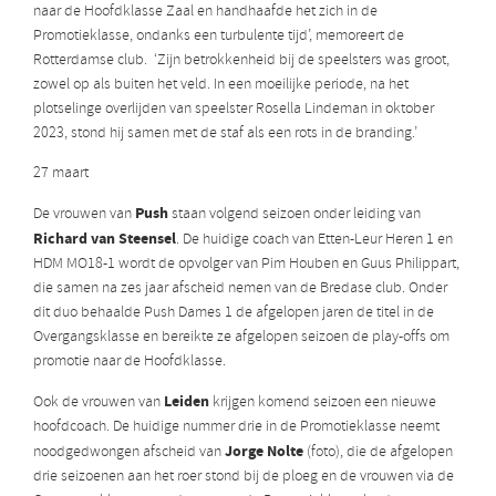
naar de Hoofdklasse Zaal en handhaafde het zich in de
Promotieklasse, ondanks een turbulente tijd’, memoreert de
Rotterdamse club. ‘Zijn betrokkenheid bij de speelsters was groot,
zowel op als buiten het veld. In een moeilijke periode, na het
plotselinge overlijden van speelster Rosella Lindeman in oktober
2023, stond hij samen met de staf als een rots in de branding.’
27 maart
Push
De vrouwen van
staan volgend seizoen onder leiding van
Richard van Steensel
. De huidige coach van Etten-Leur Heren 1 en
HDM MO18-1 wordt de opvolger van Pim Houben en Guus Philippart,
die samen na zes jaar afscheid nemen van de Bredase club. Onder
dit duo behaalde Push Dames 1 de afgelopen jaren de titel in de
Overgangsklasse en bereikte ze afgelopen seizoen de play-offs om
promotie naar de Hoofdklasse.
Leiden
Ook de vrouwen van
krijgen komend seizoen een nieuwe
hoofdcoach. De huidige nummer drie in de Promotieklasse neemt
Jorge Nolte
noodgedwongen afscheid van
(foto), die de afgelopen
drie seizoenen aan het roer stond bij de ploeg en de vrouwen via de