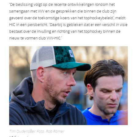
‘De beslissing volgt op de recente ontwikkelingen rondom het
samengaan met VVV en de gesprekken die binnen de club zijn
gevoerd over de toekomstige koers van het tophockeybeleid’, meldt
HIC in een persbericht. ‘Daarbij is gebleken dat er een verschil in visie
bestaat over de invulling en richting van het tophockey binnen de
nieuw te vormen club VVV-HIC.’
Tim Oudenaller. Foto: Rob Römer