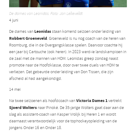
De dames van Leonidas. Foto: Jan Lelieveldt
4 juni
Leonidas
De dames van
staan komend seizoen onder leiding van
Robbert Groeneveld
. Groeneveld is nu nog coach van de heren van
Roomburg, die in de Overgangsklasse spelen. Daarvoor coachte hij
een jaar bij Cartouche (ook heren). In 2023 werd-ie landskampioen in
de zaal met de mannen van HDM. Leonidas greep zondag naast
promotie naar de Hoofdklasse, door over twee duels van HDM te
verliezen. Dat gebeurde onder leiding van Don Tissen, die zijn
afscheid al had aangekondigd.
14 mei
Victoria Dames 1
Na twee seizoenen als hoofdcoach van
vertrekt
Sjoerd Wolters
naar Pinoké. De 35-jarige Wolters gaat daar aan de
slag als assistent-coach van Kasper Vrolijk bij Heren 1 en wordt
daarnaast verantwoordelijk voor de tophockeyopleiding van de
jongens Onder 16 en Onder 18.