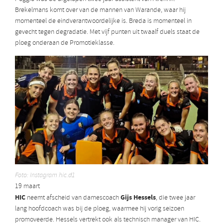
Brekelmans komt over van de mannen van Warande, waar hij
momenteel de eindverantwoordelijke is. Breda is momenteel in
gevecht tegen degradatie. Met vijf punten uit twaalf duels staat de
ploeg onderaan de Promotieklasse.
Foto: Instagram hic.d1
19 maart
HIC
Gijs Hessels
neemt afscheid van damescoach
, die twee jaar
lang hoofdcoach was bij de ploeg, waarmee hij vorig seizoen
promoveerde. Hessels vertrekt ook als technisch manager van HIC.