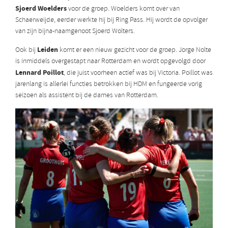
Sjoerd Woelders
voor de groep. Woelders komt over van
Schaerweijde, eerder werkte hij bij Ring Pass. Hij wordt de opvolger
van zijn bijna-naamgenoot Sjoerd Wolters.
Leiden
Ook bij
komt er een nieuw gezicht voor de groep. Jorge Nolte
is inmiddels overgestapt naar Rotterdam en wordt opgevolgd door
Lennard Poillot
, die juist voorheen actief was bij Victoria. Poillot was
jarenlang is allerlei functies betrokken bij HDM en fungeerde vorig
seizoen als assistent bij de dames van Rotterdam.