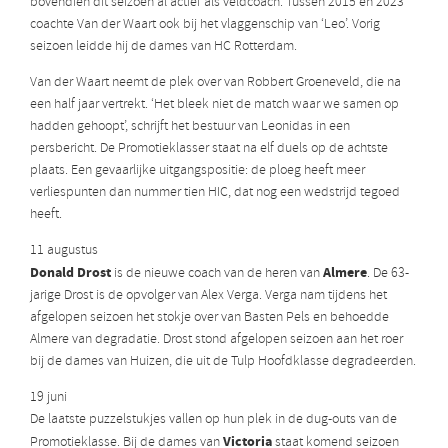
bovendien dit seizoen al actief als veldcoach. Tussen 2015 en 2023
coachte Van der Waart ook bij het vlaggenschip van ‘Leo’. Vorig
seizoen leidde hij de dames van HC Rotterdam.
Van der Waart neemt de plek over van Robbert Groeneveld, die na
een half jaar vertrekt. ‘Het bleek niet de match waar we samen op
hadden gehoopt’, schrijft het bestuur van Leonidas in een
persbericht. De Promotieklasser staat na elf duels op de achtste
plaats. Een gevaarlijke uitgangspositie: de ploeg heeft meer
verliespunten dan nummer tien HIC, dat nog een wedstrijd tegoed
heeft.
11 augustus
Donald Drost
Almere
is de nieuwe coach van de heren van
. De 63-
jarige Drost is de opvolger van Alex Verga. Verga nam tijdens het
afgelopen seizoen het stokje over van Basten Pels en behoedde
Almere van degradatie. Drost stond afgelopen seizoen aan het roer
bij de dames van Huizen, die uit de Tulp Hoofdklasse degradeerden.
19 juni
De laatste puzzelstukjes vallen op hun plek in de dug-outs van de
Victoria
Promotieklasse. Bij de dames van
staat komend seizoen