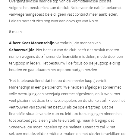
Overgangsklasse naar de top van de Promotieklasse loodste.
Volgens het persbericht kan de club Nolte voor de nabije toekomst
vanwege ‘aangepast beleid’ geen vast contract meer aanbieden.
Leiden beraadt zich nog over een opvolger van Nolte.
6 maart
Albert Kees Manenschijn
vertrekt bij de mannen van
Schaerweijde
. Het bestuur van de club heeft dat besluit moeten
nemen wegens de afnemende financiële middelen, mede door een
terugloop in leden. Het bestuur wil de focus op de jeugdopleiding
houden en gaat daarom het topsportbudget herzien.
‘Het is teleurstellend dat het op deze manier loopt’, vertelt
Manenschijn in een persbericht. ‘We hebben afgelopen zomer met
volle overtuiging een tweejarig contract afgesloten, en ik werk met
veel plezier met deze talentvolle spelers en de sterke staf. Ik voel het
vertrouwen van zowel het bestuur als de spelersgroep. Dat de
financiële situatie van de club nu leidt tot bezuinigingen binnen het
topsportbudget, is een grote teleurstelling, maar ik begrijp dat
Schaerweijde moet inspelen op de realiteit. Uiteraard zal ik het
seizoen met dezelfde ambitie afmaken en met plezier terugkijken op