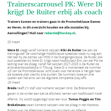
Trainerscarrousel PK: Were Di
krijgt De Ruiter erbij als coach
Trainers komen en trainers gaan in de Promotieklasse Dames
en Heren. In dit overzicht houden we alle mutaties bij.
Aanvullingen? Mail naar
redactie@hockey.nl
.
25 maart
Were Di
Kiki de Ruiter
voegt vanaf komend seizoen
toe aan de
trainingsstaf. De voormalige Hoofdklasse-speelster staat nu nog aan
het roer bij de dames van HOD in de Overgangsklasse. De Ruiter, ook
oud-speelster bij Were Di, krijgt naast hoofdcoach Eric van der Pol de
leiding over de ploeg. Vanaf het seizoen 2027-2028 is De Ruiter de
eindverantwoordelijke in Tilburg. Were Di is momenteel de nummer
vijf van de Promotieklasse. Acht duels voor het einde is het gat naar
de tweede plek slechts drie punten. De nummers twee en drie
spelen aan het eind van de reguliere competitie play-offs.
19 maart
Breda
heeft z’n staf voor komend seizoen rond. De Brabanders
gaven in de winter aan dat ze afscheid nemen van hoofdcoach Karel
Tomas Poggio en Tim
Alferink. Hij wordt opgevolgd door een duo:
Brekelmans
staan komend seizoen voor de ploeg in het Mastbos.
Poggio was de afgelopen twee jaar assistent van Alferink.