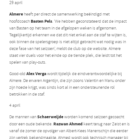
29 april
Almere
heeft per direct de samenwerking beëindigd met
Basten Pels
hoofdcoach
. ‘We hebben geconstateerd dat de impact
van Basten op het team in de afgelopen weken is afgenomen.
Tegelijkertijd erkennen we dat dit niet enkel aan de staf te wijten is,
ook binnen de spelersgroep is niet altijd gebracht wat nodig was in
deze fase van het seizoen’, meldt de club op de website. Almere
staat vier duels voor het einde op de tiende plek, die leidt tot het
spelen van play-outs.
Alex Verga
Good-old
wordt tijdelijk de eindverantwoordelijke bij
Almere. De ervaren Argentijn, die zijn zoons Valentin en Manu onder
zijn hoede krijgt, was sinds kort al in een ondersteunende rol
betrokken in de staf.
4 april
Schaerweijde
De mannen van
worden komend seizoen gecoacht
Razwan Ahmed
door een oude bekende.
keert terug naar Zeist en is
vanaf de zomer de opvolger van Albert-Kees Manenschijn die eerder
zijn vertrek bekendmaakte. Ahmed wordt ook technisch manager bij