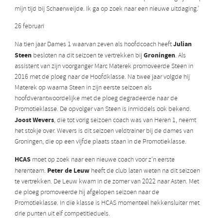
mijn tijd bij Schaerweijde. Ik ga op zoek naar een nieuwe uitdaging.’
26 februari
Julian
Na tien jaar Dames 1 waarvan zeven als hoofdcoach heeft
Steen
Groningen
besloten na dit seizoen te vertrekken bij
. Als
assistent van zijn voorganger Marc Materek promoveerde Steen in
2016 met de ploeg naar de Hoofdklasse. Na twee jaar volgde hij
Materek op waarna Steen in zijn eerste seizoen als
hoofdverantwoordelijke met de ploeg degradeerde naar de
Promotieklasse. De opvolger van Steen is inmiddels ook bekend.
Joost Wevers
, die tot vorig seizoen coach was van Heren 1, neemt
het stokje over. Wevers is dit seizoen veldtrainer bij de dames van
Groningen, die op een vijfde plaats staan in de Promotieklasse.
HCAS
moet op zoek naar een nieuwe coach voor z’n eerste
Peter de Leuw
herenteam.
heeft de club laten weten na dit seizoen
te vertrekken. De Leuw kwam in de zomer van 2022 naar Asten. Met
de ploeg promoveerde hij afgelopen seizoen naar de
Promotieklasse. In die klasse is HCAS momenteel hekkensluiter met
drie punten uit elf competitieduels.