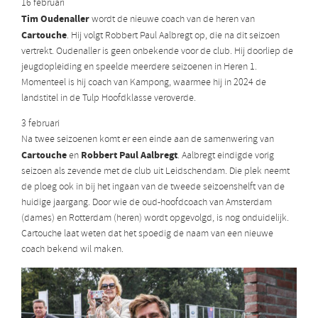
16 februari
Tim Oudenaller
wordt de nieuwe coach van de heren van
Cartouche
. Hij volgt Robbert Paul Aalbregt op, die na dit seizoen
vertrekt. Oudenaller is geen onbekende voor de club. Hij doorliep de
jeugdopleiding en speelde meerdere seizoenen in Heren 1.
Momenteel is hij coach van Kampong, waarmee hij in 2024 de
landstitel in de Tulp Hoofdklasse veroverde.
3 februari
Na twee seizoenen komt er een einde aan de samenwering van
Cartouche
Robbert Paul Aalbregt
en
. Aalbregt eindigde vorig
seizoen als zevende met de club uit Leidschendam. Die plek neemt
de ploeg ook in bij het ingaan van de tweede seizoenshelft van de
huidige jaargang. Door wie de oud-hoofdcoach van Amsterdam
(dames) en Rotterdam (heren) wordt opgevolgd, is nog onduidelijk.
Cartouche laat weten dat het spoedig de naam van een nieuwe
coach bekend wil maken.