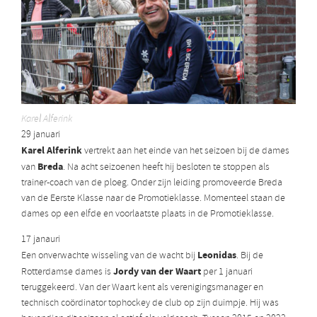
Karel Alferink
29 januari
Karel Alferink
vertrekt aan het einde van het seizoen bij de dames
Breda
van
. Na acht seizoenen heeft hij besloten te stoppen als
trainer-coach van de ploeg. Onder zijn leiding promoveerde Breda
van de Eerste Klasse naar de Promotieklasse. Momenteel staan de
dames op een elfde en voorlaatste plaats in de Promotieklasse.
17 janauri
Leonidas
Een onverwachte wisseling van de wacht bij
. Bij de
Jordy van der Waart
Rotterdamse dames is
per 1 januari
teruggekeerd. Van der Waart kent als verenigingsmanager en
technisch coördinator tophockey de club op zijn duimpje. Hij was