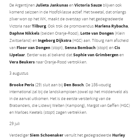
Julieta Jankunas
Victoria Sauze
De Argentijnen
en
blijven ook
komend seizoen in de Hoofdklasse actief. Het tweetal, dat onlangs
zilver won op het WK, maakt de overstap van het gedegradeerde
Tilburg
Marlena Rybacha
Victoria naar
. Ook trok de promovendus
,
Daphne Nikkels
Lotte van Dongen
(beiden Oranje-Rood),
(Klein
Ingeborg Dijkstra
Zwitserland) en
(HGC) aan. Tilburg nam afscheid
Floor van Dongen
Senna Bombach
Cis
van
(stopt),
(stopt) en
IJpelaar
Sophie van Grimbergen
. Eerder was al bekend dat
en
Vera Beukers
naar Oranje-Rood vertrokken.
3 augustus
Brooke Peris
Den Bosch
(29) sluit aan bij
. De 186-voudig
international zal bij de landskampioen zowel op het middenveld als
in de aanval uitkomen. Het is de eerste versterking van de
Brabanders, die Lidewij Welten (Kampong), Margot van Geffen (HGC)
en Marloes Keetels (stopt) zagen vertrekken.
29 juli
Siem Schoenaker
Hurley
Verdediger
verruilt het gedegradeerde