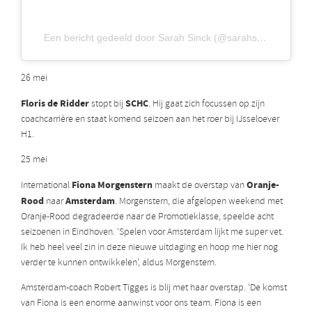
Een bericht gedeeld door Sarah Sinck (@sarahsinck)
26 mei
Floris de Ridder
SCHC
stopt bij
. Hij gaat zich focussen op zijn
coachcarrière en staat komend seizoen aan het roer bij IJsseloever
H1.
25 mei
Fiona Morgenstern
Oranje-
International
maakt de overstap van
Rood
Amsterdam
naar
. Morgenstern, die afgelopen weekend met
Oranje-Rood degradeerde naar de Promotieklasse, speelde acht
seizoenen in Eindhoven. ‘Spelen voor Amsterdam lijkt me super vet.
Ik heb heel veel zin in deze nieuwe uitdaging en hoop me hier nog
verder te kunnen ontwikkelen’, aldus Morgenstern.
Amsterdam-coach Robert Tigges is blij met haar overstap. ‘De komst
van Fiona is een enorme aanwinst voor ons team. Fiona is een