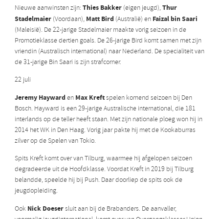
Thies Bakker
Thur
Nieuwe aanwinsten zijn:
(eigen jeugd),
Stadelmaier
Matt Bird
Faizal bin Saari
(Voordaan),
(Australië) en
(Maleisië). De 22-jarige Stadelmaier maakte vorig seizoen in de
Promotieklasse dertien goals. De 26-jarige Bird komt samen met zijn
vriendin (Australisch international) naar Nederland. De specialiteit van
de 31-jarige Bin Saari is zijn strafcorner.
22 juli
Jeremy Hayward
Max Kreft
en
spelen komend seizoen bij Den
Bosch. Hayward is een 29-jarige Australische international, die 181
interlands op de teller heeft staan. Met zijn nationale ploeg won hij in
2014 het WK in Den Haag. Vorig jaar pakte hij met de Kookaburras
zilver op de Spelen van Tokio.
Spits Kreft komt over van Tilburg, waarmee hij afgelopen seizoen
degradeerde uit de Hoofdklasse. Voordat Kreft in 2019 bij Tilburg
belandde, speelde hij bij Push. Daar doorliep de spits ook de
jeugdopleiding.
Nick Doeser
Ook
sluit aan bij de Brabanders. De aanvaller,