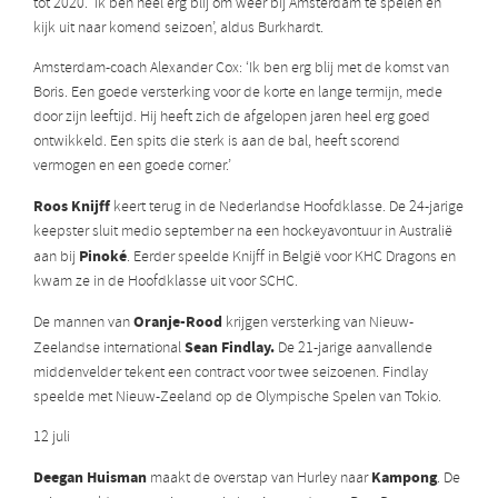
tot 2020. ‘Ik ben heel erg blij om weer bij Amsterdam te spelen en
kijk uit naar komend seizoen’, aldus Burkhardt.
Amsterdam-coach Alexander Cox: ‘Ik ben erg blij met de komst van
Boris. Een goede versterking voor de korte en lange termijn, mede
door zijn leeftijd. Hij heeft zich de afgelopen jaren heel erg goed
ontwikkeld. Een spits die sterk is aan de bal, heeft scorend
vermogen en een goede corner.’
Roos Knijff
keert terug in de Nederlandse Hoofdklasse. De 24-jarige
keepster sluit medio september na een hockeyavontuur in Australië
Pinoké
aan bij
. Eerder speelde Knijff in België voor KHC Dragons en
kwam ze in de Hoofdklasse uit voor SCHC.
Oranje-Rood
De mannen van
krijgen versterking van Nieuw-
Sean Findlay.
Zeelandse international
De 21-jarige aanvallende
middenvelder tekent een contract voor twee seizoenen. Findlay
speelde met Nieuw-Zeeland op de Olympische Spelen van Tokio.
12 juli
Deegan Huisman
Kampong
maakt de overstap van Hurley naar
. De