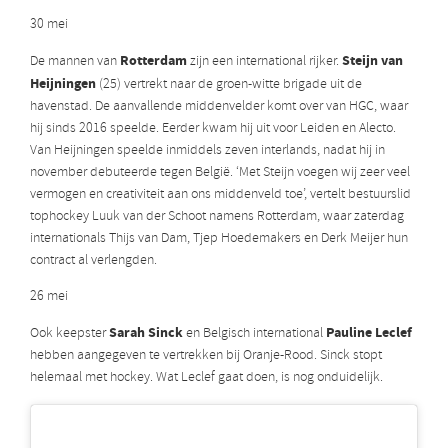
30 mei
Rotterdam
Steijn van
De mannen van
zijn een international rijker.
Heijningen
(25) vertrekt naar de groen-witte brigade uit de
havenstad. De aanvallende middenvelder komt over van HGC, waar
hij sinds 2016 speelde. Eerder kwam hij uit voor Leiden en Alecto.
Van Heijningen speelde inmiddels zeven interlands, nadat hij in
november debuteerde tegen België. ‘Met Steijn voegen wij zeer veel
vermogen en creativiteit aan ons middenveld toe’, vertelt bestuurslid
tophockey Luuk van der Schoot namens Rotterdam, waar zaterdag
internationals Thijs van Dam, Tjep Hoedemakers en Derk Meijer hun
contract al verlengden.
26 mei
Sarah Sinck
Pauline Leclef
Ook keepster
en Belgisch international
hebben aangegeven te vertrekken bij Oranje-Rood. Sinck stopt
helemaal met hockey. Wat Leclef gaat doen, is nog onduidelijk.