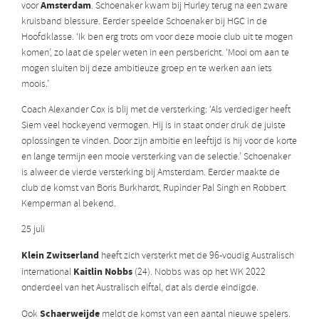
Amsterdam
voor
. Schoenaker kwam bij Hurley terug na een zware
kruisband blessure. Eerder speelde Schoenaker bij HGC in de
Hoofdklasse. ‘Ik ben erg trots om voor deze mooie club uit te mogen
komen’, zo laat de speler weten in een persbericht. ‘Mooi om aan te
mogen sluiten bij deze ambitieuze groep en te werken aan iets
moois.’
Coach Alexander Cox is blij met de versterking: ‘Als verdediger heeft
Siem veel hockeyend vermogen. Hij is in staat onder druk de juiste
oplossingen te vinden. Door zijn ambitie en leeftijd is hij voor de korte
en lange termijn een mooie versterking van de selectie.’ Schoenaker
is alweer de vierde versterking bij Amsterdam. Eerder maakte de
club de komst van
Boris Burkhardt, Rupinder Pal Singh en Robbert
Kemperman al bekend.
25 juli
Klein Zwitserland
heeft zich versterkt met de 96-voudig Australisch
Kaitlin Nobbs
international
(24). Nobbs was op het WK 2022
onderdeel van het Australisch elftal, dat als derde eindigde.
Schaerweijde
Ook
meldt de komst van een aantal nieuwe spelers.