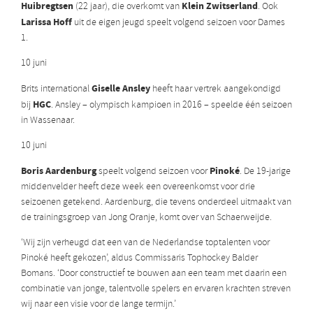
Huibregtsen
Klein Zwitserland
(22 jaar), die overkomt van
. Ook
Larissa Hoff
uit de eigen jeugd speelt volgend seizoen voor Dames
1.
10 juni
Giselle Ansley
Brits international
heeft haar vertrek aangekondigd
HGC
bij
. Ansley – olympisch kampioen in 2016 – speelde één seizoen
in Wassenaar.
10 juni
Boris Aardenburg
Pinoké
speelt volgend seizoen voor
. De 19-jarige
middenvelder heeft deze week een overeenkomst voor drie
seizoenen getekend. Aardenburg, die tevens onderdeel uitmaakt van
de trainingsgroep van Jong Oranje, komt over van Schaerweijde.
‘Wij zijn verheugd dat een van de Nederlandse toptalenten voor
Pinoké heeft gekozen’, aldus Commissaris Tophockey Balder
Bomans. ‘Door constructief te bouwen aan een team met daarin een
combinatie van jonge, talentvolle spelers en ervaren krachten streven
wij naar een visie voor de lange termijn.’