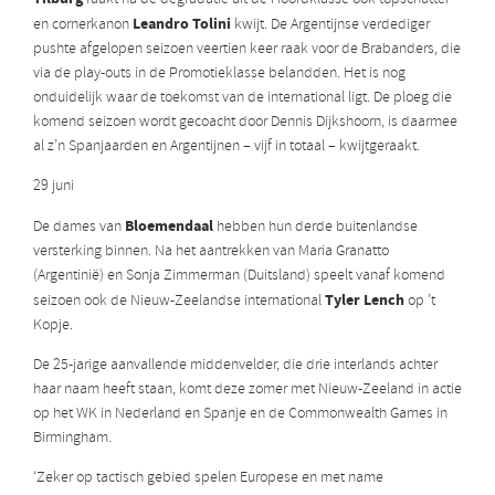
Leandro Tolini
en cornerkanon
kwijt. De Argentijnse verdediger
pushte afgelopen seizoen veertien keer raak voor de Brabanders, die
via de play-outs in de Promotieklasse belandden. Het is nog
onduidelijk waar de toekomst van de international ligt. De ploeg die
komend seizoen wordt gecoacht door Dennis Dijkshoorn, is daarmee
al z’n Spanjaarden en Argentijnen – vijf in totaal – kwijtgeraakt.
29 juni
Bloemendaal
De dames van
hebben hun derde buitenlandse
versterking binnen. Na het aantrekken van Maria Granatto
(Argentinië) en Sonja Zimmerman (Duitsland) speelt vanaf komend
Tyler Lench
seizoen ook de Nieuw-Zeelandse international
op ’t
Kopje.
De 25-jarige aanvallende middenvelder, die drie interlands achter
haar naam heeft staan, komt deze zomer met Nieuw-Zeeland in actie
op het WK in Nederland en Spanje en de Commonwealth Games in
Birmingham.
‘Zeker op tactisch gebied spelen Europese en met name