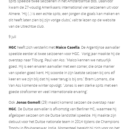
spits speelde twee seizoenen in het Amsterdamse Bos. Daarvoor
kwam de 27-voudig Amerikaans international vier seizoenen uit voor
Almere. ‘Hij (..) is een echte spits; een jongen die goals kan maken en
dit heeft laten zien bij zijn vorige clubs’, valt te lezen op de website
van de Utrechtse club.
9 juli
HGC
Maico Casella
heeft zich versterkt met
. De Argentijnse aanvaller
speelde eerder al twee seizoenen voor HGC. Vorig jaar maakte hij de
overstap naar Tilburg. Paul van Ass: ‘Maico kennen we natuurlijk
goed. Hij is een ervaren aanvaller met een corner, die onze manier
van spelen goed kent. Hij scoorde in zijn laatste seizoen bij ons elf
keer en we zijn blij dat hij weer terug is bij ons.’ Bram Lomans, die
Van Ass komende winter opvolgt: ‘Jonas is een sterke spits met een
goede strafcorner en veel internationale ervaring’.
Jonas Gomoll
Ook
(29) maakt komend seizoen de overstap naar
HGC
. De Duitse aanvaller is afkomstig van Berliner HC, waarmee hij
afgelopen seizoen om de Duitse landstitel speelde. Hij maakte zijn
debuut voor het Duitse nationale team in 2014 tijdens de Champions
Trophy in Bhubaneswar, India. Momenteel bereidt hij zich voor op het