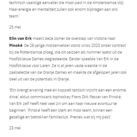
technisch vaardige aanvaller die mooi past in de Amsterdamse stijl.
Haar energie en mentaliteit zullen ook enorm bijdragen aan ons
team.’
25 mei
Elin van Erk
maakt deze zomer de overstap van Victoria naar
Pinoké
. De 26-jarige middenvelder stond sinds 2020 onder contract
bij de Rotterdamse ploeg, die dit seizoen als nummer laatst uit de
Hoofdklasse Dames degradeerde. Eerder speelde Van Erk in de
Hoofdklasse voor Laren. Ze is al jaren vaste waarde in de
zaalselectie van de Oranje Dames en maakte de afgelopen jaren ook
deel uit van de potentials in Oranje.
‘Elin brengt ervaring mee en koppelt tactisch inzicht aan een enorme
drive’, aldus commissaris tophockey Frans Dirk Passer van Pinoké.
Van Erk zelf heeft heel veel zin om aan haar nieuwe avontuur te
beginnen. ‘Pinoké heeft een sterk en mooi team, binnen een
gezellige en betrokken familieclub. Precies wat bij mij past’.
23 mei