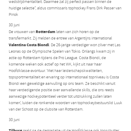
wedstrijdmentaliteit. Daarmee zal zij perfect passen binnen de
huidige selectie”, aldus commissaris tophockey Frans Dirk Passer van
Pinok
30 juni
Rotterdam
De vrouwen van
laten van zich horen op de
transfermarkt. Zij melden de entree van Argentijns international
Valentina Costa Biondi
. De 26-jarige verdediger won zilver met Las
Leonas op de Olympische Spelen van Tokio. Onlangs kwam zij in
actie op Rotterdam tijdens de Pro League. Costa Biondi, de
komende weken ook actief op het WK, kijkt uit naar haar
Hoofdklasse-avontuur. ‘Met haar leiderschapskwaliteiten,
topsportmentaliteit en ervaring op internationaal topniveau is Costa
Biondi een geweldige aanvulling op ons team. Ze beschikt vanuit
haar verdedigende positie over aanvallende skills, die ons reeds
aanwezige hockeypotentieel verder tot uitdrukking zullen laten
komen’, luiden de ronkende woorden van tophockeybestuurslid Luuk
van der Schoot op de clubsite van Rotterdam.
30 juni
Tilburg
raakt na de degradatie uit de Hoofdklasse ook topschutter