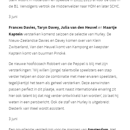
Sterk woont in Rotterdam en speelde in 2012/2013 al voor de club in
de B1. Vervolgens vertrok de middenvelder naar HDM en later SCHC.
3 juni
Frances Davies, Taryn Davey, Julia van den Heuvel
Maartje
en
Kaptein
versterken komend seizoen de selectie van Hurley. De
Nieuw-Zeelandse Davies en Davey komen over van Klein
Zwitserland, Van den Heuvel komt van Kampong en keepster
Kaptein komt van buurman Pinoké.
De nieuwe hoofdcoach Robbert van de Peppel is blij met zijn
versterkingen: ‘Wij willen (jonge) talentvolle speelsters een stap
verder helpen en door de combinatie met meer ervaren speelsters,
tegelijkertijd het team als geheel versterken. Deze aanwinsten
passen perfect in dit plaatje, want naast internationale ervaring zit
hier ook talent bij dat nog verder ontwikkeld kan worden’, zo laat hij
weten in een persbericht. Ook de staf van Hurley is uitgebreid:
Diederik van Weel wordt assistent.
3 juni
Amsterdam
Een opvallende versterking voor de mannen van
. Het