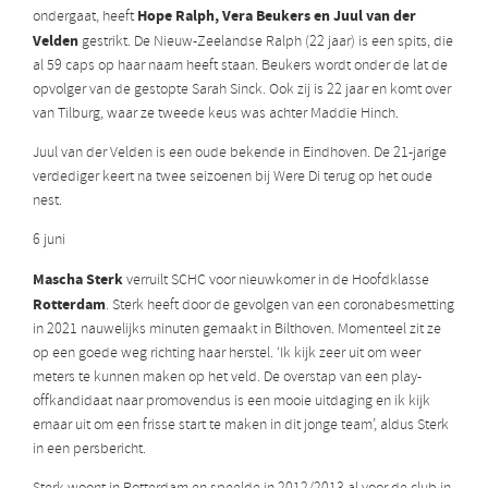
Hope Ralph, Vera Beukers en Juul van der
ondergaat, heeft
Velden
gestrikt. De Nieuw-Zeelandse Ralph (22 jaar) is een spits, die
al 59 caps op haar naam heeft staan. Beukers wordt onder de lat de
opvolger van de gestopte Sarah Sinck. Ook zij is 22 jaar en komt over
van Tilburg, waar ze tweede keus was achter Maddie Hinch.
Juul van der Velden is een oude bekende in Eindhoven. De 21-jarige
verdediger keert na twee seizoenen bij Were Di terug op het oude
nest.
6 juni
Mascha Sterk
verruilt SCHC voor nieuwkomer in de Hoofdklasse
Rotterdam
. Sterk heeft door de gevolgen van een coronabesmetting
in 2021 nauwelijks minuten gemaakt in Bilthoven. Momenteel zit ze
op een goede weg richting haar herstel. ‘Ik kijk zeer uit om weer
meters te kunnen maken op het veld. De overstap van een play-
offkandidaat naar promovendus is een mooie uitdaging en ik kijk
ernaar uit om een frisse start te maken in dit jonge team’, aldus Sterk
in een persbericht.