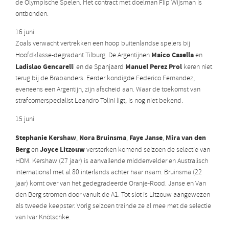
de Olympische Spelen. Het contract met doelman Flip Wijsman is
ontbonden.
16 juni
Zoals verwacht vertrekken een hoop buitenlandse spelers bij
Maico Casella
Hoofdklasse-degradant Tilburg. De Argentijnen
en
Ladislao Gencarell
Manuel Perez Prol
i en de Spanjaard
keren niet
terug bij de Brabanders. Eerder kondigde Federico Fernandez,
eveneens een Argentijn, zijn afscheid aan. Waar de toekomst van
strafcornerspecialist Leandro Tolini ligt, is nog niet bekend.
15 juni
Stephanie Kershaw
Nora Bruinsma
Faye Janse
Mira van den
,
,
,
Berg
Joyce Litzouw
en
versterken komend seizoen de selectie van
HDM. Kershaw (27 jaar) is aanvallende middenvelder en Australisch
international met al 80 interlands achter haar naam. Bruinsma (22
jaar) komt over van het gedegradeerde Oranje-Rood. Janse en Van
den Berg stromen door vanuit de A1. Tot slot is Litzouw aangewezen
als tweede keepster. Vorig seizoen trainde ze al mee met de selectie
van Ivar Knötschke.