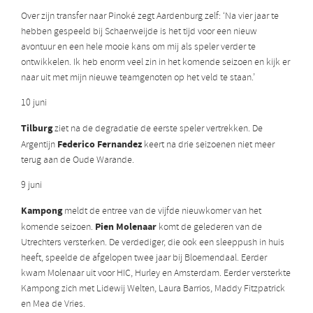
Over zijn transfer naar Pinoké zegt Aardenburg zelf: ‘Na vier jaar te
hebben gespeeld bij Schaerweijde is het tijd voor een nieuw
avontuur en een hele mooie kans om mij als speler verder te
ontwikkelen. Ik heb enorm veel zin in het komende seizoen en kijk er
naar uit met mijn nieuwe teamgenoten op het veld te staan.’
10 juni
Tilburg
ziet na de degradatie de eerste speler vertrekken. De
Federico Fernandez
Argentijn
keert na drie seizoenen niet meer
terug aan de Oude Warande.
9 juni
Kampong
meldt de entree van de vijfde nieuwkomer van het
Pien Molenaar
komende seizoen.
komt de gelederen van de
Utrechters versterken. De verdediger, die ook een sleeppush in huis
heeft, speelde de afgelopen twee jaar bij Bloemendaal. Eerder
kwam Molenaar uit voor HIC, Hurley en Amsterdam. Eerder versterkte
Kampong zich met Lidewij Welten, Laura Barrios, Maddy Fitzpatrick
en Mea de Vries.