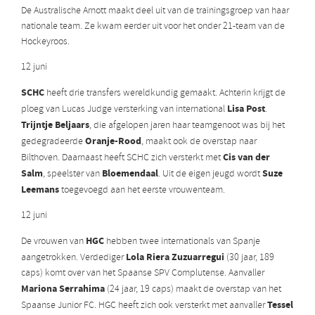
De Australische Arnott maakt deel uit van de trainingsgroep van haar
nationale team. Ze kwam eerder uit voor het onder 21-team van de
Hockeyroos.
12 juni
SCHC
heeft drie transfers wereldkundig gemaakt. Achterin krijgt de
Lisa Post
ploeg van Lucas Judge versterking van international
.
Trijntje Beljaars
, die afgelopen jaren haar teamgenoot was bij het
Oranje-Rood
gedegradeerde
, maakt ook de overstap naar
Cis van der
Bilthoven. Daarnaast heeft SCHC zich versterkt met
Salm
Bloemendaal
Suze
, speelster van
. Uit de eigen jeugd wordt
Leemans
toegevoegd aan het eerste vrouwenteam.
12 juni
HGC
De vrouwen van
hebben twee internationals van Spanje
Lola Riera Zuzuarregui
aangetrokken. Verdediger
(30 jaar, 189
caps) komt over van het Spaanse SPV Complutense. Aanvaller
Mariona Serrahima
(24 jaar, 19 caps) maakt de overstap van het
Tessel
Spaanse Junior FC. HGC heeft zich ook versterkt met aanvaller