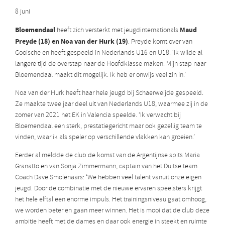
8 juni
Bloemendaal
Maud
heeft zich versterkt met jeugdinternationals
Preyde (18) en Noa van der Hurk (19)
. Preyde komt over van
Gooische en heeft gespeeld in Nederlands U16 en U18. ‘Ik wilde al
langere tijd de overstap naar de Hoofdklasse maken. Mijn stap naar
Bloemendaal maakt dit mogelijk. Ik heb er onwijs veel zin in.’
Noa van der Hurk heeft haar hele jeugd bij Schaerweijde gespeeld.
Ze maakte twee jaar deel uit van Nederlands U18, waarmee zij in de
zomer van 2021 het EK in Valencia speelde. ‘Ik verwacht bij
Bloemendaal een sterk, prestatiegericht maar ook gezellig team te
vinden, waar ik als speler op verschillende vlakken kan groeien.’
Eerder al meldde de club de komst van de Argentijnse spits Maria
Granatto en van Sonja Zimmermann, captain van het Duitse team.
Coach Dave Smolenaars: ‘We hebben veel talent vanuit onze eigen
jeugd. Door de combinatie met de nieuwe ervaren speelsters krijgt
het hele elftal een enorme impuls. Het trainingsniveau gaat omhoog,
we worden beter en gaan meer winnen. Het is mooi dat de club deze
ambitie heeft met de dames en daar ook energie in steekt en ruimte