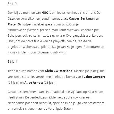
13 juni
HGC
Ook bij de mannen van
is er nieuws van het transferfront. De
Casper Berkman
Gazellen verwelkomen jeugdinternationals
en
Pieter Schulpen
, allebei spelers van Jong Oranje.
Middenvelder/verdediger Berkman komt over van Schaerweijde.
Schulpen, ook achterin inzetbaar, verlaat Overgangsklasser Leiden.
HGC, dat de halve finale van de play-offs haalde, raakte de
afgelopen weken steunpilaren Steijn van Heijningen (Rotterdam) en
Floris van der Kroon (Bloemendaal) kwijt.
13 juni
Klein Zwitserland
Twee nieuwe namen voor
. De Haagse ploeg, die
Fusine Govaert
veel speelsters ziet vertrekken, meldt de komst van
Alice Arnott
(24 jaar) en
(23 jaar).
Govaert is een Amerikaans international, die vijf caps op haar naam
heeft staan. De verdediger/middenvelder, die ook over een
Nederlands paspoort beschikt, speelde in de jeugd van Amsterdam
en vertrok als tiener naar de Verenigde Staten.