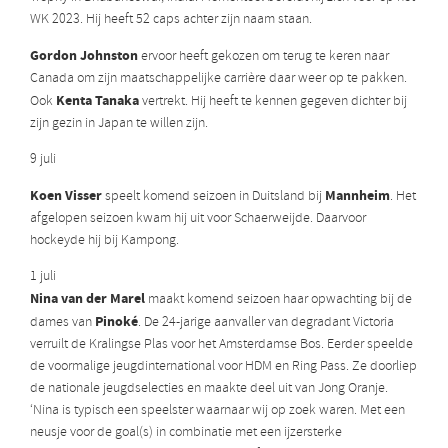
WK 2023. Hij heeft 52 caps achter zijn naam staan.
Gordon Johnston
ervoor heeft gekozen om terug te keren naar
Canada om zijn maatschappelijke carrière daar weer op te pakken.
Kenta Tanaka
Ook
vertrekt. Hij heeft te kennen gegeven dichter bij
zijn gezin in Japan te willen zijn.
9 juli
Koen Visser
Mannheim
speelt komend seizoen in Duitsland bij
. Het
afgelopen seizoen kwam hij uit voor Schaerweijde. Daarvoor
hockeyde hij bij Kampong.
1 juli
Nina van der Marel
maakt komend seizoen haar opwachting bij de
Pinoké
dames van
. De 24-jarige aanvaller van degradant Victoria
verruilt de Kralingse Plas voor het Amsterdamse Bos. Eerder speelde
de voormalige jeugdinternational voor HDM en Ring Pass. Ze doorliep
de nationale jeugdselecties en maakte deel uit van Jong Oranje.
‘Nina is typisch een speelster waarnaar wij op zoek waren. Met een
neusje voor de goal(s) in combinatie met een ijzersterke