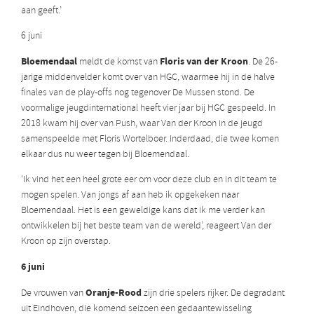
aan geeft.’
6 juni
Bloemendaal
Floris van der Kroon
meldt de komst van
. De 26-
jarige middenvelder komt over van HGC, waarmee hij in de halve
finales van de play-offs nog tegenover De Mussen stond. De
voormalige jeugdinternational heeft vier jaar bij HGC gespeeld. In
2018 kwam hij over van Push, waar Van der Kroon in de jeugd
samenspeelde met Floris Wortelboer. Inderdaad, die twee komen
elkaar dus nu weer tegen bij Bloemendaal.
‘Ik vind het een heel grote eer om voor deze club en in dit team te
mogen spelen. Van jongs af aan heb ik opgekeken naar
Bloemendaal. Het is een geweldige kans dat ik me verder kan
ontwikkelen bij het beste team van de wereld’, reageert Van der
Kroon op zijn overstap.
6 juni
Oranje-Rood
De vrouwen van
zijn drie spelers rijker. De degradant
uit Eindhoven, die komend seizoen een gedaantewisseling