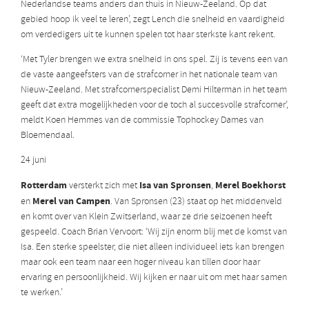
Nederlandse teams anders dan thuis in Nieuw-Zeeland. Op dat
gebied hoop ik veel te leren’, zegt Lench die snelheid en vaardigheid
om verdedigers uit te kunnen spelen tot haar sterkste kant rekent.
‘Met Tyler brengen we extra snelheid in ons spel. Zij is tevens een van
de vaste aangeefsters van de strafcorner in het nationale team van
Nieuw-Zeeland. Met strafcornerspecialist Demi Hilterman in het team
geeft dat extra mogelijkheden voor de toch al succesvolle strafcorner’,
meldt Koen Hemmes van de commissie Tophockey Dames van
Bloemendaal.
24 juni
Rotterdam
Isa van Spronsen
Merel Boekhorst
versterkt zich met
,
Merel van Campen
en
. Van Spronsen (23) staat op het middenveld
en komt over van Klein Zwitserland, waar ze drie seizoenen heeft
gespeeld. Coach Brian Vervoort: ‘Wij zijn enorm blij met de komst van
Isa. Een sterke speelster, die niet alleen individueel iets kan brengen
maar ook een team naar een hoger niveau kan tillen door haar
ervaring en persoonlijkheid. Wij kijken er naar uit om met haar samen
te werken.’