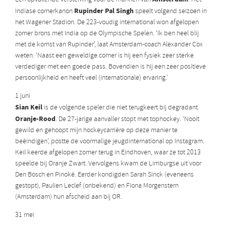
Rupinder Pal Singh
Indiase cornerkanon
speelt volgend seizoen in
het Wagener Stadion. De 223-voudig international won afgelopen
zomer brons met India op de Olympische Spelen. ‘Ik ben heel blij
met de komst van Rupinder’, laat Amsterdam-coach Alexander Cox
weten. ‘Naast een geweldige corner is hij een fysiek zeer sterke
verdediger met een goede pass. Bovendien is hij een zeer positieve
persoonlijkheid en heeft veel (internationale) ervaring.’
1 juni
Sian Keil
is de volgende speler die niet terugkeert bij degradant
Oranje-Rood
. De 27-jarige aanvaller stopt met tophockey. ‘Nooit
gewild en gehoopt mijn hockeycarrière op deze manier te
beëindigen’, postte de voormalige jeugdinternational op Instagram.
Keil keerde afgelopen zomer terug in Eindhoven, waar ze tot 2013
speelde bij Oranje Zwart. Vervolgens kwam de Limburgse uit voor
Den Bosch en Pinoké. Eerder kondigden Sarah Sinck (eveneens
gestopt), Paulien Leclef (onbekend) en Fiona Morgenstern
(Amsterdam) hun afscheid aan bij OR.
31 mei