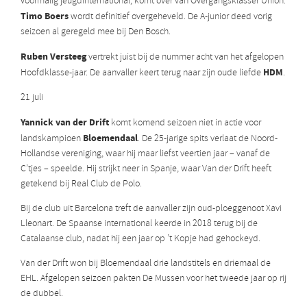
voormalig jeugdinternational, komt over van Overgangsklasser Union.
Timo Boers
wordt definitief overgeheveld. De A-junior deed vorig
seizoen al geregeld mee bij Den Bosch.
Ruben Versteeg
vertrekt juist bij de nummer acht van het afgelopen
HDM
Hoofdklasse-jaar. De aanvaller keert terug naar zijn oude liefde
.
21 juli
Yannick van der Drift
komt komend seizoen niet in actie voor
Bloemendaal
landskampioen
. De 25-jarige spits verlaat de Noord-
Hollandse vereniging, waar hij maar liefst veertien jaar – vanaf de
C’tjes – speelde. Hij strijkt neer in Spanje, waar Van der Drift heeft
getekend bij Real Club de Polo.
Bij de club uit Barcelona treft de aanvaller zijn oud-ploeggenoot Xavi
Lleonart. De Spaanse international keerde in 2018 terug bij de
Catalaanse club, nadat hij een jaar op ’t Kopje had gehockeyd.
Van der Drift won bij Bloemendaal drie landstitels en driemaal de
EHL. Afgelopen seizoen pakten De Mussen voor het tweede jaar op rij
de dubbel.