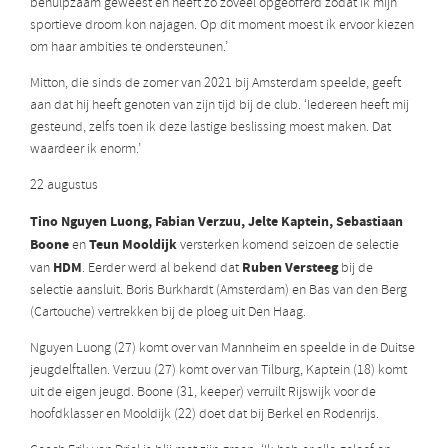
behulpzaam geweest en heeft zo zoveel opgeofferd zodat ik mijn
sportieve droom kon najagen. Op dit moment moest ik ervoor kiezen
om haar ambities te ondersteunen.’
Mitton, die sinds de zomer van 2021 bij Amsterdam speelde, geeft
aan dat hij heeft genoten van zijn tijd bij de club. ‘Iedereen heeft mij
gesteund, zelfs toen ik deze lastige beslissing moest maken. Dat
waardeer ik enorm.’
22 augustus
Tino Nguyen Luong, Fabian Verzuu, Jelte Kaptein, Sebastiaan
Boone
Teun Mooldijk
en
versterken komend seizoen de selectie
HDM
Ruben Versteeg
van
. Eerder werd al bekend dat
bij de
selectie aansluit. Boris Burkhardt (Amsterdam) en Bas van den Berg
(Cartouche) vertrekken bij de ploeg uit Den Haag.
Nguyen Luong (27) komt over van Mannheim en speelde in de Duitse
jeugdelftallen. Verzuu (27) komt over van Tilburg, Kaptein (18) komt
uit de eigen jeugd. Boone (31, keeper) verruilt Rijswijk voor de
hoofdklasser en Mooldijk (22) doet dat bij Berkel en Rodenrijs.