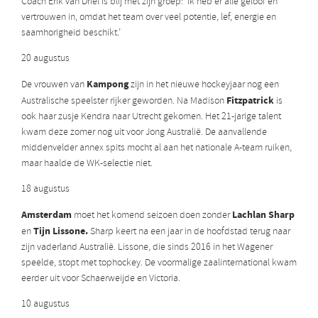
Coach Erik van Driel is blij met zijn groep: ‘Ik heb er alle geloof en
vertrouwen in, omdat het team over veel potentie, lef, energie en
saamhorigheid beschikt.’
20 augustus
Kampong
De vrouwen van
zijn in het nieuwe hockeyjaar nog een
Fitzpatrick
Australische speelster rijker geworden. Na Madison
is
ook haar zusje Kendra naar Utrecht gekomen. Het 21-jarige talent
kwam deze zomer nog uit voor Jong Australië. De aanvallende
middenvelder annex spits mocht al aan het nationale A-team ruiken,
maar haalde de WK-selectie niet.
18 augustus
Amsterdam
Lachlan Sharp
moet het komend seizoen doen zonder
Tijn Lissone.
en
Sharp keert na een jaar in de hoofdstad terug naar
zijn vaderland Australië. Lissone, die sinds 2016 in het Wagener
speelde, stopt met tophockey. De voormalige zaalinternational kwam
eerder uit voor Schaerweijde en Victoria.
10 augustus