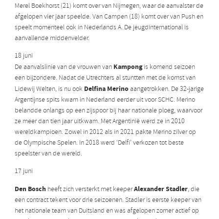
Merel Boekhorst (21) komt over van Nijmegen, waar de aanvalster de
afgelopen vier jaar speelde. Van Campen (18) komt over van Push en
speelt momenteel ook in Nederlands A. De jeugdinternational is
aanvallende middenvelder.
18 juni
Kampong
De aanvalslinie van de vrouwen van
is komend seizoen
een bijzondere. Nadat de Utrechters al stuntten met de komst van
Delfina Merino
Lidewij Welten, is nu ook
aangetrokken. De 32-jarige
Argentijnse spits kwam in Nederland eerder uit voor SCHC. Merino
belandde onlangs op een zijspoor bij haar nationale ploeg, waarvoor
ze meer dan tien jaar uitkwam. Met Argentinië werd ze in 2010
wereldkampioen. Zowel in 2012 als in 2021 pakte Merino zilver op
de Olympische Spelen. In 2018 werd ‘Delfi’ verkozen tot beste
speelster van de wereld.
17 juni
Den Bosch
Alexander Stadler
heeft zich versterkt met keeper
, die
een contract tekent voor drie seizoenen. Stadler is eerste keeper van
het nationale team van Duitsland en was afgelopen zomer actief op