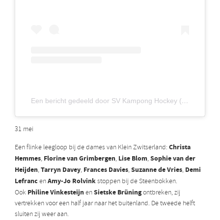
Een bericht gedeeld door SV Kampong Hockey (@kamponghockey)
31 mei
Christa
Een flinke leegloop bij de dames van Klein Zwitserland:
Hemmes
Florine van Grimbergen
Lise Blom
Sophie van der
,
,
,
Heijden
Tarryn Davey
Frances Davies
Suzanne de Vries
Demi
,
,
,
,
Lefranc
Amy-Jo Rolvink
en
stoppen bij de Steenbokken.
Philine Vinkesteijn
Sietske Brüning
Ook
en
ontbreken, zij
vertrekken voor een half jaar naar het buitenland. De tweede helft
sluiten zij weer aan.