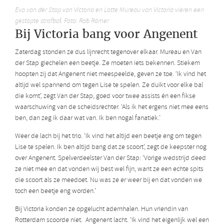
Eva van der Stap van Victoria en Lotte Mureau van Victoria vieren een
gestopte strafbal. Foto: Rob Römer
Bij Victoria bang voor Angenent
Zaterdag stonden ze dus lijnrecht tegenover elkaar. Mureau en Van
der Stap giechelen een beetje. Ze moeten iets bekennen. Stiekem
hoopten zij dat Angenent niet meespeelde, geven ze toe. ‘Ik vind het
altijd wel spannend om tegen Lise te spelen. Ze duikt voor elke bal
die komt’, zegt Van der Stap, goed voor twee assists én een fikse
waarschuwing van de scheidsrechter. ‘Als ik het ergens niet mee eens
ben, dan zeg ik daar wat van. Ik ben nogal fanatiek.’
Weer de lach bij het trio. ‘Ik vind het altijd een beetje eng om tegen
Lise te spelen. Ik ben altijd bang dat ze scoort’, zegt de keepster nog
over Angenent. Spelverdeelster Van der Stap: ‘Vorige wedstrijd deed
ze niet mee en dat vonden wij best wel fijn, want ze een echte spits
die scoort als ze meedoet. Nu was ze er weer bij en dat vonden we
toch een beetje eng worden.’
Bij Victoria konden ze opgelucht ademhalen. Hun vriendin van
Rotterdam scoorde niet. Angenent lacht. ‘Ik vind het eigenlijk wel een