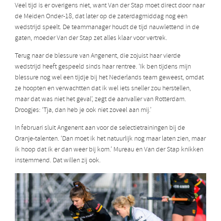
Veel tijd is er overigens niet, want Van der Stap moet direct door naar
de Meiden Onder-18, dat later op de zaterdagmiddag nog een
wedstrijd speelt. De teammanager houdt de tijd nauwlettend in de
gaten, moeder Van der Stap zet alles klaar voor vertrek.
Terug naar de blessure van Angenent, die zojuist haar vierde
wedstrijd heeft gespeeld sinds haar rentree. ‘Ik ben tijdens mijn
blessure nog wel een tijdje bij het Nederlands team geweest, omdat
ze hoopten en verwachtten dat ik wel iets sneller zou herstellen,
maar dat was niet het geval’, zegt de aanvaller van Rotterdam.
Droogjes: ‘Tja, dan heb je ook niet zoveel aan mij.’
In februari sluit Angenent aan voor de selectietrainingen bij de
Oranje-talenten. ‘Dan moet ik het natuurlijk nog maar laten zien, maar
ik hoop dat ik er dan weer bij kom.’ Mureau en Van der Stap knikken
instemmend. Dat willen zij ook.