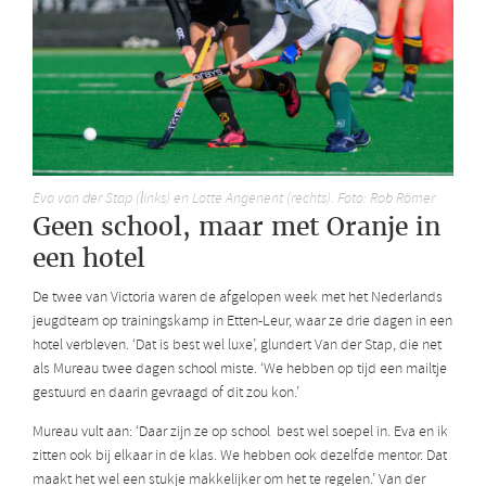
Eva van der Stap (links) en Lotte Angenent (rechts). Foto: Rob Römer
Geen school, maar met Oranje in
een hotel
De twee van Victoria waren de afgelopen week met het Nederlands
jeugdteam op trainingskamp in Etten-Leur, waar ze drie dagen in een
hotel verbleven. ‘Dat is best wel luxe’, glundert Van der Stap, die net
als Mureau twee dagen school miste. ‘We hebben op tijd een mailtje
gestuurd en daarin gevraagd of dit zou kon.’
Mureau vult aan: ‘Daar zijn ze op school best wel soepel in. Eva en ik
zitten ook bij elkaar in de klas. We hebben ook dezelfde mentor. Dat
maakt het wel een stukje makkelijker om het te regelen.’ Van der