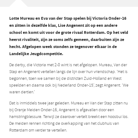
Lotte Mureau en Eva van der Stap spelen bij Victoria Onder-16
en zitten in dezelfde klas, Lise Angenent zit op een andere
school en komt uit voor de grote rivaal Rotterdam.
Op het veld
heerst rivaliteit, zijn ze soms zelfs gemeen, daarbuiten zijn ze
hecht. Afgelopen week stonden ze tegenover elkaar in de
Landelijke Jeugdcompetitie.
De derby, die Victoria met 2-0 wint is net afgelopen. Mureau, Van der
Stap en Angenent vertellen langs de lijn over hun vriendschap. ‘Het is
begonnen, toen we samen bij de districten Zuid-Holland en West
speelden en daarna ook bij Nederland Onder-15’, zegt Angenent. ‘We
waren dertien.’
Dat is inmiddels twee jaar geleden. Mureau en Van der Stap zitten nu
bij Oranje Meiden Onder-16, Angenent is afgevallen door een
hamstringblessure. Terwijl ze daarover vertelt breekt een hoosbui los.
De meiden rennen richting de overkapping van het clubhuis van
Rotterdam om verder te vertellen.