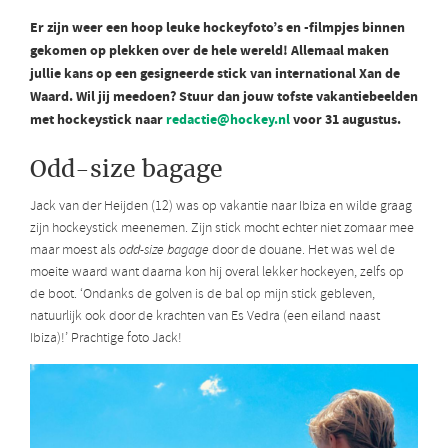
Er zijn weer een hoop leuke hockeyfoto’s en -filmpjes binnen
gekomen op plekken over de hele wereld! Allemaal maken
jullie kans op een gesigneerde stick van international Xan de
Waard. Wil jij meedoen? Stuur dan jouw tofste vakantiebeelden
met hockeystick naar
redactie@hockey.nl
voor 31 augustus.
Odd-size bagage
Jack van der Heijden (12) was op vakantie naar Ibiza en wilde graag
zijn hockeystick meenemen. Zijn stick mocht echter niet zomaar mee
maar moest als
odd-size bagage
door de douane. Het was wel de
moeite waard want daarna kon hij overal lekker hockeyen, zelfs op
de boot. ‘Ondanks de golven is de bal op mijn stick gebleven,
natuurlijk ook door de krachten van Es Vedra (een eiland naast
Ibiza)!’ Prachtige foto Jack!