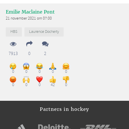
Emilie Maclaine Pont
21 november 2021 om 07:00
HBS
Laurence Docherty
7913
0
2
0
0
0
0
0
0
0
0
42
0
Partners in hockey