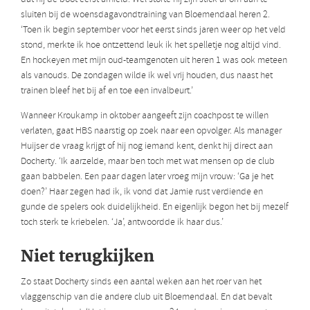
sluiten bij de woensdagavondtraining van Bloemendaal heren 2.
‘Toen ik begin september voor het eerst sinds jaren weer op het veld
stond, merkte ik hoe ontzettend leuk ik het spelletje nog altijd vind.
En hockeyen met mijn oud-teamgenoten uit heren 1 was ook meteen
als vanouds. De zondagen wilde ik wel vrij houden, dus naast het
trainen bleef het bij af en toe een invalbeurt.’
Wanneer Kroukamp in oktober aangeeft zijn coachpost te willen
verlaten, gaat HBS naarstig op zoek naar een opvolger. Als manager
Huijser de vraag krijgt of hij nog iemand kent, denkt hij direct aan
Docherty. ‘Ik aarzelde, maar ben toch met wat mensen op de club
gaan babbelen. Een paar dagen later vroeg mijn vrouw: ‘Ga je het
doen?’ Haar zegen had ik, ik vond dat Jamie rust verdiende en
gunde de spelers ook duidelijkheid. En eigenlijk begon het bij mezelf
toch sterk te kriebelen. ‘Ja’, antwoordde ik haar dus.’
Niet terugkijken
Zo staat Docherty sinds een aantal weken aan het roer van het
vlaggenschip van die andere club uit Bloemendaal. En dat bevalt