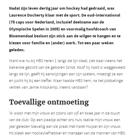
Nadat zijn leven dertig jaar om hockey had gedraaid, was
Laurence Docherty klaar met de sport. De oud-international
(78 caps voor Nederland, inclusief deelname aan de
Olympische Spelen in 2008) en voormalig hoofdcoach van
Bloemendaal besloot zijn stick aan de wilgen te hangen en te
kiezen voor familie en (ander) werk. Tot een paar weken
geleden.
Want wie nu bij HBS heren 1 langs de lijn staat, ziet daar ineens het
bekende gezicht van de geboren Schot. Alsof hij nooit is weggeweest
langs de lijn, geeft hij aanwijzingen aan zijn spelers, moedigt ze aan
en juicht hij bij een treffer. Waar haalde HBS hem, na het plotselinge
vertrek van Jamie Kroukamp, ineens vandaan?
Toevallige ontmoeting
‘Ik woon met mijn vrouw en zoons van vijf en twee jaar in de buurt
van de club. Op een paadje achter ons huis raakte mijn vrouw een
jaar geleden toevallig aan de praat met Karel Huijser en zijn vrouw.
Hij bleek een hockeyliefhebber én manager van de mannen van HBS