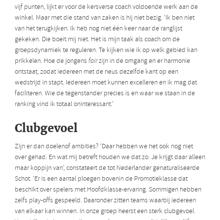
vijf punten, lijkt er voor de kersverse coach voldoende werk aan de
winkel. Maar met die stand van zaken is hij niet bezig. ‘Ik ben niet
van het terugkijken. Ik heb nog niet één keer naar de ranglijst
gekeken. Die boeit mij niet. Het is mijn taak als coach om de
groepsdynamiek te reguleren. Te kijken wie ik op welk gebied kan
prikkelen. Hoe de jongens
fair
zijn in de omgang en er harmonie
ontstaat, zodat iedereen met de neus dezelfde kant op een
wedstrijd in stapt. Iedereen moet kunnen excelleren en ik mag dat
faciliteren. Wie de tegenstander precies is en waar we staan in de
ranking vind ik totaal oninteressant.’
Clubgevoel
Zijn er dan doelenof ambities? ‘Daar hebben we het ook nog niet
over gehad. En wat mij betreft houden we dat zo. Je krijgt daar alleen
maar koppijn van’, constateert de tot Nederlander genaturaliseerde
Schot. ‘Er is een aantal ploegen bovenin de Promotieklasse dat
beschikt over spelers met Hoofdklasse-ervaring. Sommigen hebben
zelfs play-offs gespeeld. Daaronder zitten teams waarbij iedereen
van elkaar kan winnen. In onze groep heerst een sterk clubgevoel.