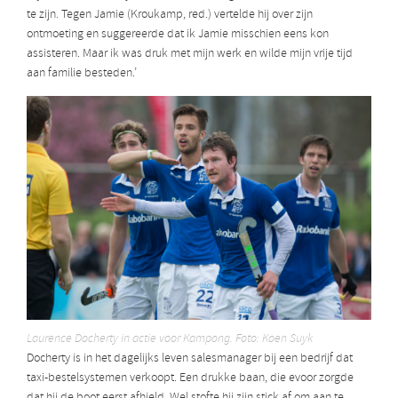
te zijn. Tegen Jamie (Kroukamp, red.) vertelde hij over zijn
ontmoeting en suggereerde dat ik Jamie misschien eens kon
assisteren. Maar ik was druk met mijn werk en wilde mijn vrije tijd
aan familie besteden.’
Laurence Docherty in actie voor Kampong. Foto: Koen Suyk
Docherty is in het dagelijks leven salesmanager bij een bedrijf dat
taxi-bestelsystemen verkoopt. Een drukke baan, die evoor zorgde
dat hij de boot eerst afhield. Wel stofte hij zijn stick af om aan te