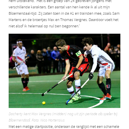
hem uitstekend. ‘Het is een groep van 24 gedreven jongens met
verschillende karakters. Een aantal van hen kende ik al uit mijn
Bloemendaal-tijd. Zij zaten toen in de A1 en trainden mee, zoals Sam
Martens en de broertjes Max en Thomas Vergnes. Daardoor voelt het
niet alsof ik helemaal op nul ben begonnen.’
Docherty kent Max Vergnes (midden) nog uit zijn periode als speler bij
Bloemendaal. Foto: Nico Hortensius
Met een matige startpositie, onderaan de ranglijst met een schamele