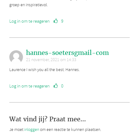
groep en inspiratievol.
Log in om te reageren
9
hannes-soetersgmail-com
21 november, 2021 om 14:33
Laurence I wish you all the best. Hannes.
Log in om te reageren
0
Wat vind jij? Praat mee...
Je moet
inloggen
om een reactie te kunnen plaatsen.