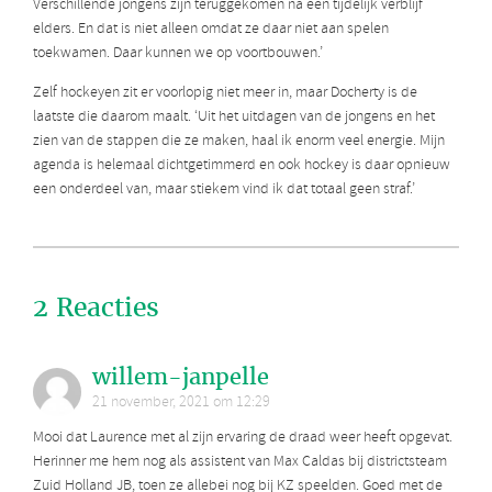
Verschillende jongens zijn teruggekomen na een tijdelijk verblijf
elders. En dat is niet alleen omdat ze daar niet aan spelen
toekwamen. Daar kunnen we op voortbouwen.’
Zelf hockeyen zit er voorlopig niet meer in, maar Docherty is de
laatste die daarom maalt. ‘Uit het uitdagen van de jongens en het
zien van de stappen die ze maken, haal ik enorm veel energie. Mijn
agenda is helemaal dichtgetimmerd en ook hockey is daar opnieuw
een onderdeel van, maar stiekem vind ik dat totaal geen straf.’
2 Reacties
willem-janpelle
21 november, 2021 om 12:29
Mooi dat Laurence met al zijn ervaring de draad weer heeft opgevat.
Herinner me hem nog als assistent van Max Caldas bij districtsteam
Zuid Holland JB, toen ze allebei nog bij KZ speelden. Goed met de