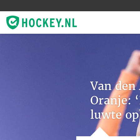
Van den 
Oranje: 
luwte o