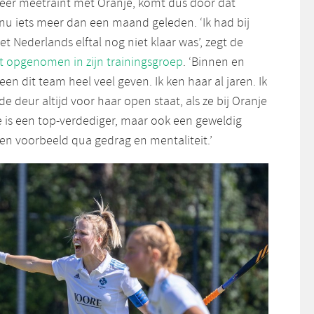
eer meetraint met Oranje, komt dus door dat
 nu iets meer dan een maand geleden. ‘Ik had bij
et Nederlands elftal nog niet klaar was’, zegt de
ft opgenomen in zijn trainingsgroep
. ‘Binnen en
een dit team heel veel geven. Ik ken haar al jaren. Ik
e deur altijd voor haar open staat, als ze bij Oranje
 is een top-verdediger, maar ook een geweldig
Een voorbeeld qua gedrag en mentaliteit.’