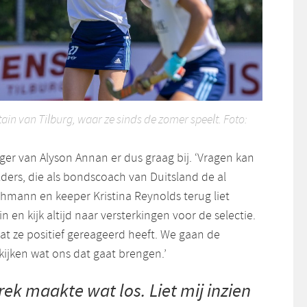
ain van Tilburg, waar ze sinds de zomer speelt. Foto:
ger van Alyson Annan er dus graag bij. ‘Vragen kan
ülders, die als bondscoach van Duitsland de al
hmann en keeper Kristina Reynolds terug liet
in en kijk altijd naar versterkingen voor de selectie.
 dat ze positief gereageerd heeft. We gaan de
ijken wat ons dat gaat brengen.’
ek maakte wat los. Liet mij inzien