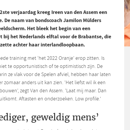
2ste verjaardag kreeg Ireen van den Assem een
je. De naam van bondscoach Jamilon Mülders
eeldscherm. Het bleek het begin van een
t bij het Nederlands elftal voor de Brabantse, die
 zette achter haar interlandloopbaan.
ede training met ‘het 2022 Oranje’ erop zitten. Is
et te opportunistisch of te optimistisch zijn. De
in ze vlak voor de Spelen afviel, hebben haar laten
r zomaar anders uit kan zien. ‘Het liefst wil ik een
pbouwen’, zegt Van den Assem. ‘Laat mij maar. Dan
uitkomt. Aftasten en onderzoeken. Low profile.’
ediger, geweldig mens’