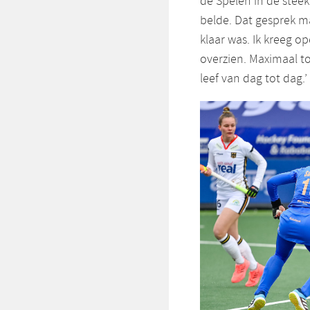
de Spelen in de steek
belde. Dat gesprek ma
klaar was. Ik kreeg o
overzien. Maximaal tot
leef van dag tot dag.’