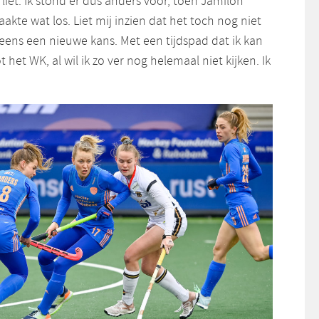
 liet. Ik stond er dus anders voor, toen Jamilon
akte wat los. Liet mij inzien dat het toch nog niet
peens een nieuwe kans. Met een tijdspad dat ik kan
 het WK, al wil ik zo ver nog helemaal niet kijken. Ik