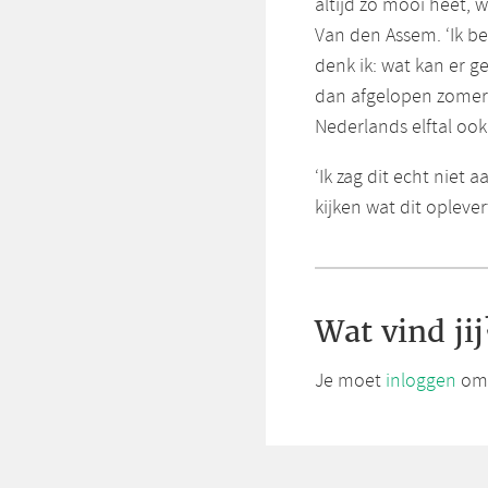
altijd zo mooi heet,
Van den Assem. ‘Ik b
denk ik: wat kan er g
dan afgelopen zomer.
Nederlands elftal ook 
‘Ik zag dit echt niet 
kijken wat dit opleve
Wat vind jij
Je moet
inloggen
om 