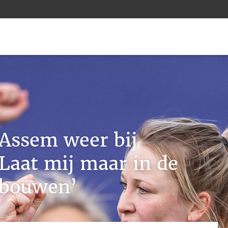
Assem weer bij
‘Laat mij maar in de
pbouwen’