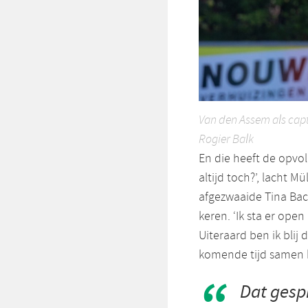
Van den Assem als capt
Rogier Balk
En die heeft de opvol
altijd toch?’, lacht M
afgezwaaide Tina Bac
keren. ‘Ik sta er open 
Uiteraard ben ik blij
komende tijd samen k
Dat gespr