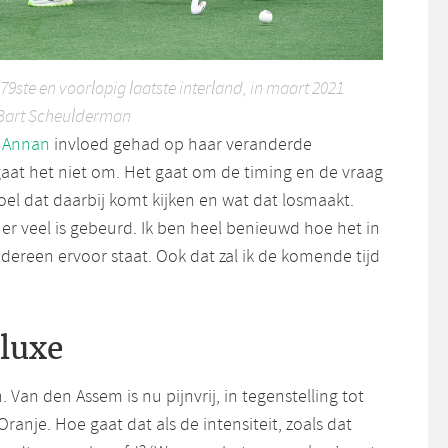
9ste en voorlopig laatste interland, in maart 2021
: Bart Scheulderman
n Annan
invloed gehad op haar veranderde
gaat het niet om. Het gaat om de timing en de vraag
el dat daarbij komt kijken en wat dat losmaakt.
t er veel is gebeurd. Ik ben heel benieuwd hoe het in
dereen ervoor staat. Ook dat zal ik de komende tijd
luxe
 Van den Assem is nu pijnvrij, in tegenstelling tot
 Oranje. Hoe gaat dat als de intensiteit, zoals dat