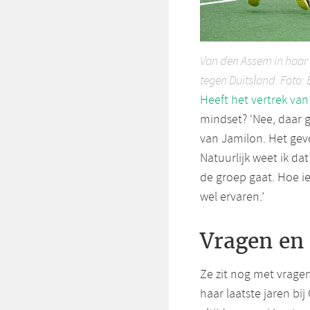
Van den Assem in haar 7
tegen Duitsland. Foto
Heeft het vertrek va
mindset? ‘Nee, daar 
van Jamilon. Het gevo
Natuurlijk weet ik da
de groep gaat. Hoe ie
wel ervaren.’
Vragen en 
Ze zit nog met vragen.
haar laatste jaren bij