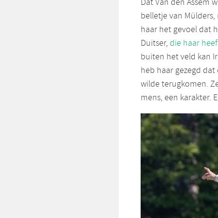
Dat Van den Assem w
belletje van Mülders,
haar het gevoel dat h
Duitser,
die haar hee
buiten het veld kan Ir
heb haar gezegd dat d
wilde terugkomen. Ze
mens, een karakter. 