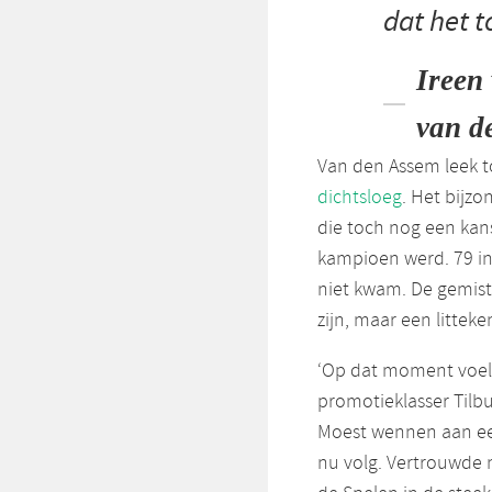
dat het t
Ireen 
van d
Van den Assem leek to
dichtsloeg
. Het bijz
die toch nog een ka
kampioen werd. 79 in
niet kwam. De gemist
zijn, maar een littek
‘Op dat moment voeld
promotieklasser Tilbu
Moest wennen aan een
nu volg. Vertrouwde n