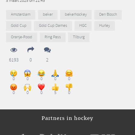
5 maart 2025 om 21:45
Amsterdam
beker
bekerhockey
Den Bosch
Gold Cup
Gold Cup Dames
HGC
Hurley
Oranje-Rood
Ring Pass
Tilburg
6193
0
2
0
0
0
0
0
0
0
0
5
0
Partners in hockey