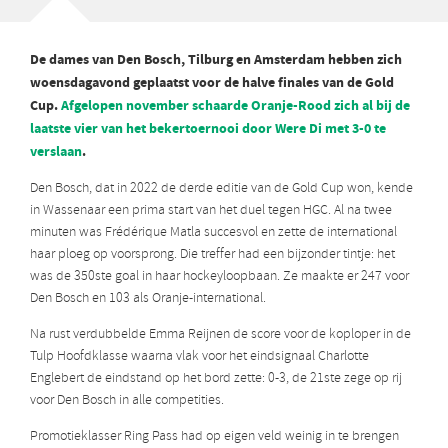
De dames van Den Bosch, Tilburg en Amsterdam hebben zich
woensdagavond geplaatst voor de halve finales van de Gold
Cup.
Afgelopen november schaarde Oranje-Rood zich al bij de
laatste vier van het bekertoernooi door Were Di met 3-0 te
verslaan
.
Den Bosch, dat in 2022 de derde editie van de Gold Cup won, kende
in Wassenaar een prima start van het duel tegen HGC. Al na twee
minuten was Frédérique Matla succesvol en zette de international
haar ploeg op voorsprong. Die treffer had een bijzonder tintje: het
was de 350ste goal in haar hockeyloopbaan. Ze maakte er 247 voor
Den Bosch en 103 als Oranje-international.
Na rust verdubbelde Emma Reijnen de score voor de koploper in de
Tulp Hoofdklasse waarna vlak voor het eindsignaal Charlotte
Englebert de eindstand op het bord zette: 0-3, de 21ste zege op rij
voor Den Bosch in alle competities.
Promotieklasser Ring Pass had op eigen veld weinig in te brengen