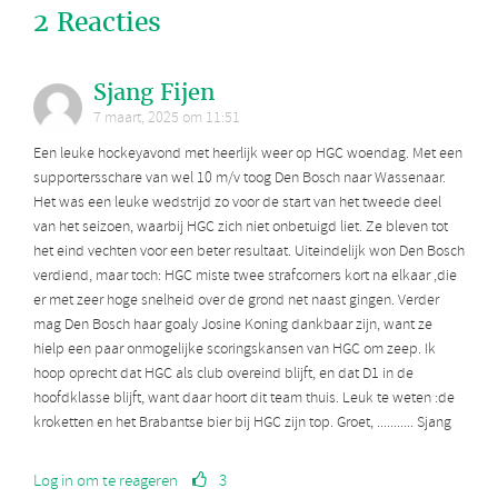
2 Reacties
Sjang Fijen
7 maart, 2025 om 11:51
Een leuke hockeyavond met heerlijk weer op HGC woendag. Met een
supportersschare van wel 10 m/v toog Den Bosch naar Wassenaar.
Het was een leuke wedstrijd zo voor de start van het tweede deel
van het seizoen, waarbij HGC zich niet onbetuigd liet. Ze bleven tot
het eind vechten voor een beter resultaat. Uiteindelijk won Den Bosch
verdiend, maar toch: HGC miste twee strafcorners kort na elkaar ,die
er met zeer hoge snelheid over de grond net naast gingen. Verder
mag Den Bosch haar goaly Josine Koning dankbaar zijn, want ze
hielp een paar onmogelijke scoringskansen van HGC om zeep. Ik
hoop oprecht dat HGC als club overeind blijft, en dat D1 in de
hoofdklasse blijft, want daar hoort dit team thuis. Leuk te weten :de
kroketten en het Brabantse bier bij HGC zijn top. Groet, ........... Sjang
Log in om te reageren
3