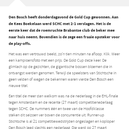
Den Bosch heeft donderdagavond de Gold Cup gewonnen. Aan
de Kees Boekelaan werd SCHC met 2-1 verslagen. Het is de
eerste keer dat de roemruchte Brabantse club de beker mee
naar huis neemt. Bovendien is de zege een fraaie opsteker voor
de play-offs.
Het was een vertrouwd beeld, zo’n tien minuten na afloop. Klik. Weer
een kampioensfoto met een prijs. De Gold Cup deze keer. De
glimlach op de gezichten, de gigantische bossen bloemen die in
ontvangst werden genomen. Terwijl de speelsters van Stichtsche in
geen velden of wegen de bekennen waren vierde Den Bosch een
nieuwe titel.
Een titel de meer dan welkom was na de nederlaag in de EHL-finale
tegen Amsterdam en de recente (27 maart) competitienederlaag
tegen SCHC. De nummers één en twee van de Hoofdklasse
steken dit seizoen ver boven de concurrentie uit. Runner-up
Stichtsche is al 21 competitiewedstrijden ongeslagen en koploper
Den Bosch leed slechts een nederlaag. Die werd op 27 maart