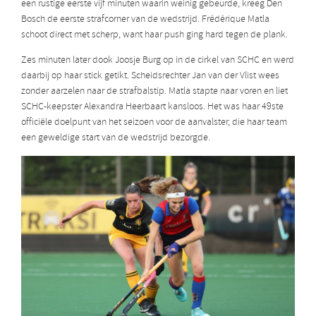
een rustige eerste vijf minuten waarin weinig gebeurde, kreeg Den
Bosch de eerste strafcorner van de wedstrijd. Frédérique Matla
schoot direct met scherp, want haar push ging hard tegen de plank.
Zes minuten later dook Joosje Burg op in de cirkel van SCHC en werd
daarbij op haar stick getikt. Scheidsrechter Jan van der Vlist wees
zonder aarzelen naar de strafbalstip. Matla stapte naar voren en liet
SCHC-keepster Alexandra Heerbaart kansloos. Het was haar 49ste
officiële doelpunt van het seizoen voor de aanvalster, die haar team
een geweldige start van de wedstrijd bezorgde.