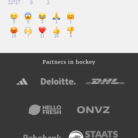
22727
0
2
3
0
2
1
1
14
7
11
25
4
Partners in hockey