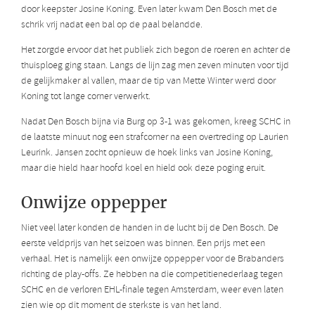
door keepster Josine Koning. Even later kwam Den Bosch met de
schrik vrij nadat een bal op de paal belandde.
Het zorgde ervoor dat het publiek zich begon de roeren en achter de
thuisploeg ging staan. Langs de lijn zag men zeven minuten voor tijd
de gelijkmaker al vallen, maar de tip van Mette Winter werd door
Koning tot lange corner verwerkt.
Nadat Den Bosch bijna via Burg op 3-1 was gekomen, kreeg SCHC in
de laatste minuut nog een strafcorner na een overtreding op Laurien
Leurink. Jansen zocht opnieuw de hoek links van Josine Koning,
maar die hield haar hoofd koel en hield ook deze poging eruit.
Onwijze oppepper
Niet veel later konden de handen in de lucht bij de Den Bosch. De
eerste veldprijs van het seizoen was binnen. Een prijs met een
verhaal. Het is namelijk een onwijze oppepper voor de Brabanders
richting de play-offs. Ze hebben na die competitienederlaag tegen
SCHC en de verloren EHL-finale tegen Amsterdam, weer even laten
zien wie op dit moment de sterkste is van het land.