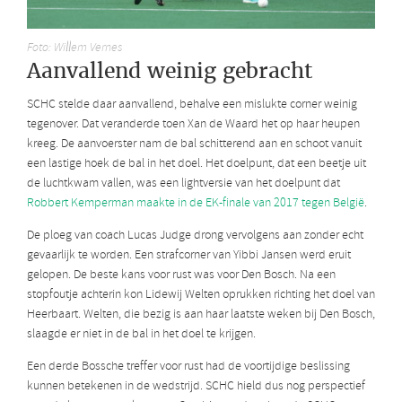
Foto: Willem Vernes
Aanvallend weinig gebracht
SCHC stelde daar aanvallend, behalve een mislukte corner weinig
tegenover. Dat veranderde toen Xan de Waard het op haar heupen
kreeg. De aanvoerster nam de bal schitterend aan en schoot vanuit
een lastige hoek de bal in het doel. Het doelpunt, dat een beetje uit
de luchtkwam vallen, was een lightversie van het doelpunt dat
Robbert Kemperman maakte in de EK-finale van 2017 tegen België
.
De ploeg van coach Lucas Judge drong vervolgens aan zonder echt
gevaarlijk te worden. Een strafcorner van Yibbi Jansen werd eruit
gelopen. De beste kans voor rust was voor Den Bosch. Na een
stopfoutje achterin kon Lidewij Welten oprukken richting het doel van
Heerbaart. Welten, die bezig is aan haar laatste weken bij Den Bosch,
slaagde er niet in de bal in het doel te krijgen.
Een derde Bossche treffer voor rust had de voortijdige beslissing
kunnen betekenen in de wedstrijd. SCHC hield dus nog perspectief