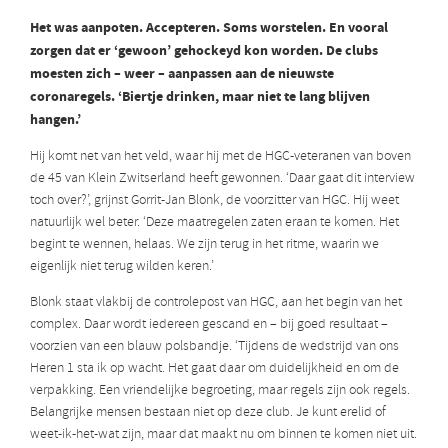
Het was aanpoten. Accepteren. Soms worstelen. En vooral
zorgen dat er ‘gewoon’ gehockeyd kon worden. De clubs
moesten zich
– weer – aanpassen aan de nieuwste
coronaregels. ‘Biertje drinken, maar niet te lang blijven
hangen.’
Hij komt net van het veld, waar hij met de HGC-veteranen van boven
de 45 van Klein Zwitserland heeft gewonnen. ‘Daar gaat dit interview
toch over?’, grijnst Gorrit-Jan Blonk, de voorzitter van HGC. Hij weet
natuurlijk wel beter. ‘Deze maatregelen zaten eraan te komen. Het
begint te wennen, helaas. We zijn terug in het ritme, waarin we
eigenlijk niet terug wilden keren.’
Blonk staat vlakbij de controlepost van HGC, aan het begin van het
complex. Daar wordt iedereen gescand en – bij goed resultaat –
voorzien van een blauw polsbandje. ‘Tijdens de wedstrijd van ons
Heren 1 sta ik op wacht. Het gaat daar om duidelijkheid en om de
verpakking. Een vriendelijke begroeting, maar regels zijn ook regels.
Belangrijke mensen bestaan niet op deze club. Je kunt erelid of
weet-ik-het-wat zijn, maar dat maakt nu om binnen te komen niet uit.