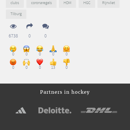
clubs
coronaregels
HDM
HGC
Rijnvliet
Tilburg
6738
0
0
0
0
0
0
0
0
0
0
13
0
Partners in hockey