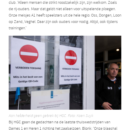
club. ‘Alleen mensen die strikt noodzakelijk zijn, zijn welkom. Zoals
de rij-ouders. Maar dat geldt niet alleen voor uitspelende ploegen.
Onze meisjes A1 heeft speelsters uit de hele regio: Oss, Dongen, Loon
op Zand, Veghel. Daar zijn ook ouders voor nodig. Altijd, ook tijdens
trainingen.’
Aan helderheid geen gebrek bij HGC. Foto: Koen Suyk
Bij HGC gaan de gedachten na de laatste thuiswedstrijden van
Dames 1 en Heren 1 richting het zaalseizoen. Blonk: ‘Onze blaashal