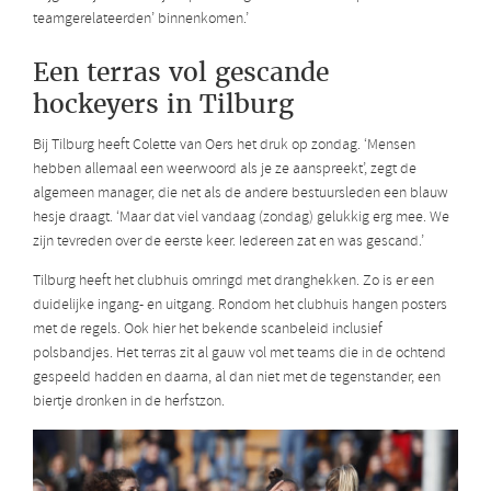
teamgerelateerden’ binnenkomen.’
Een terras vol gescande
hockeyers in Tilburg
Bij Tilburg heeft Colette van Oers het druk op zondag. ‘Mensen
hebben allemaal een weerwoord als je ze aanspreekt’, zegt de
algemeen manager, die net als de andere bestuursleden een blauw
hesje draagt. ‘Maar dat viel vandaag (zondag) gelukkig erg mee. We
zijn tevreden over de eerste keer. Iedereen zat en was gescand.’
Tilburg heeft het clubhuis omringd met dranghekken. Zo is er een
duidelijke ingang- en uitgang. Rondom het clubhuis hangen posters
met de regels. Ook hier het bekende scanbeleid inclusief
polsbandjes. Het terras zit al gauw vol met teams die in de ochtend
gespeeld hadden en daarna, al dan niet met de tegenstander, een
biertje dronken in de herfstzon.