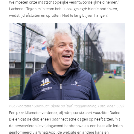
We moeten onze maatschappelijke verantwoordelijkheid nemen.’
Lachend: ‘Tegen mijn team heb ik ook gezegd: biertje opdrinken,
wedstrijd afsluiten en oprotten. Niet te lang blijven hangen.’
HGC-voorzitter Gorrit-Jan Blonk op ‘zijn’ Roggewoning. Foto: Koen Suyk
Een paar kilometer verderop, bij hdm, constateert voorzitter Dorine
Dielen dat de club er een paar hectische dagen op heeft zitten. ‘Na
de persconferentie vrijdagavond hebben we als een haas alle leden
geïnformeerd via WhatsApp, de website en andere kanalen.