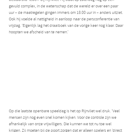
gevuld complex, in de wetenschap dat de wereld er over een paar
uur – de maatregelen gingen immers om 18.00 uur in – anders uitziet.
Ook hij voelde al nattigheid in aanloop naar de persconferentie van
vrijdag. ‘Eigenlijk lag het draaiboek van de vorige keer nog klaar. Daar
hoopten we afscheid van te nemen.’
Op die laatste openbare speeldag is het op Rijnvliet wel druk. ‘Veel
mensen zijn nog even snel komen kijken. Voor de controle zijn we
afhankelijk van onze vrijwilligers. Die kunnen we tot nu toe wel
krijgen. Zij moeten bij de poort zorgen dat er alleen spelers en ‘direct