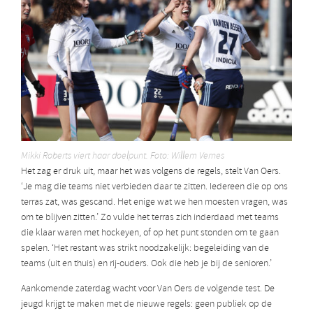
Mikki Roberts viert haar doelpunt. Foto: Willem Vernes
Het zag er druk uit, maar het was volgens de regels, stelt Van Oers.
‘Je mag die teams niet verbieden daar te zitten. Iedereen die op ons
terras zat, was gescand. Het enige wat we hen moesten vragen, was
om te blijven zitten.’ Zo vulde het terras zich inderdaad met teams
die klaar waren met hockeyen, of op het punt stonden om te gaan
spelen. ‘Het restant was strikt noodzakelijk: begeleiding van de
teams (uit en thuis) en rij-ouders. Ook die heb je bij de senioren.’
Aankomende zaterdag wacht voor Van Oers de volgende test. De
jeugd krijgt te maken met de nieuwe regels: geen publiek op de