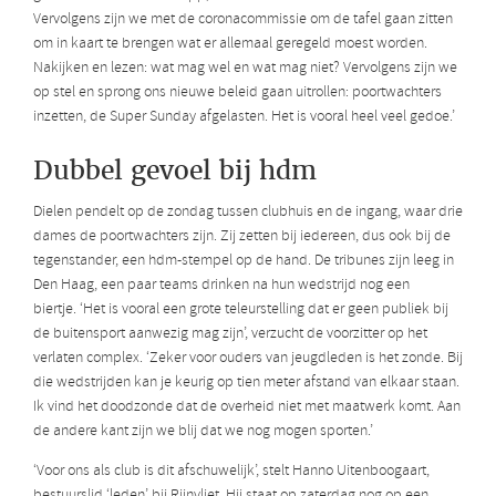
Vervolgens zijn we met de coronacommissie om de tafel gaan zitten
om in kaart te brengen wat er allemaal geregeld moest worden.
Nakijken en lezen: wat mag wel en wat mag niet? Vervolgens zijn we
op stel en sprong ons nieuwe beleid gaan uitrollen: poortwachters
inzetten, de Super Sunday afgelasten. Het is vooral heel veel gedoe.’
Dubbel gevoel bij hdm
Dielen pendelt op de zondag tussen clubhuis en de ingang, waar drie
dames de poortwachters zijn. Zij zetten bij iedereen, dus ook bij de
tegenstander, een hdm-stempel op de hand. De tribunes zijn leeg in
Den Haag, een paar teams drinken na hun wedstrijd nog een
biertje. ‘Het is vooral een grote teleurstelling dat er geen publiek bij
de buitensport aanwezig mag zijn’, verzucht de voorzitter op het
verlaten complex. ‘Zeker voor ouders van jeugdleden is het zonde. Bij
die wedstrijden kan je keurig op tien meter afstand van elkaar staan.
Ik vind het doodzonde dat de overheid niet met maatwerk komt. Aan
de andere kant zijn we blij dat we nog mogen sporten.’
‘Voor ons als club is dit afschuwelijk’, stelt Hanno Uitenboogaart,
bestuurslid ‘leden’ bij Rijnvliet. Hij staat op zaterdag nog op een