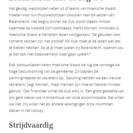
Het gevolg: wedstrijden vallen uit of teams van Hoeksche Waard
moeten voor hun thuiswedstrijden uitwijken naar de velden van
Barendrecht. Het begrip binnen de club wordt steeds minder
naarmate de kwestie zich voortsleept, merkt Arbman. Inmiddels is
Hoeksche Waard al tientallen leden kwijtgeraakt. ‘De geluiden voor
komend seizoen zijn niet positief. Als club moet je de leden wel iets
te bieden hebben. Als je al moet spelen bij Barendrecht, waarom zou
je dan ook niet daadwerkelijk daar gaan spelen?’
Ook bestuursleden keren Hoeksche Waard de rug toe vanwege de
trage besluitvorming van de gemeente. Zo stapten de
penningmeester en secretaris op. ‘Gelukkig hebben we een nieuwe
secretaris’, zegt Arbman, ‘maar mensen zijn moe en hebben minder
geduld.’ Ook financieel schiet de club erbij in. ‘Een groot gedeelte van
ons geld steken we in onderhoud van onze accommodatie. Dat willen
we niet. Wij willen net als andere verenigingen onze inkomsten
steken in het hockey.’
Strijdvaardig