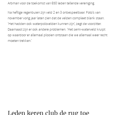
Arbman voor de toekomst van 650 leden tellende vereniging.
Na heftige regenbuien zijn veld 2 en 3 onbespeelbaar. Foto’s van
november vorig jaar laten zien dat de velden compleet blank staan.
‘Het hadden ook waterpolovelden kunnen zijn’, zegt de voorzitter.
Daarnaast zijn er ook andere problemen. ‘Het semi-waterveld kruipt
op waardoor er allemaal plooien ontstaan die we allemaal weer recht
moeten trekken.’
Leden keren club de rug toe