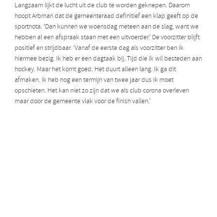
Langzaam lijkt de lucht uit de club te worden geknepen. Daarom
hoopt Arbman dat de gemeenteraad definitief een klap geeft op de
sportnota. ‘Dan kunnen we woensdag meteen aan de slag, want we
hebben al een afspraak staan met een uitvoerder.’ De voorzitter blijft
positief en strijdbaar. ‘Vanaf de eerste dag als voorzitter ben ik
hiermee bezig. Ik heb er een dagtaak bij. Tijd die ik wil besteden aan
hockey. Maar het komt goed. Het duurt alleen lang. Ik ga dit
afmaken. Ik heb nog een termijn van twee jaar dus ik moet
opschieten. Het kan niet zo zijn dat we als club corona overleven
maar door de gemeente vlak voor de finish vallen.’