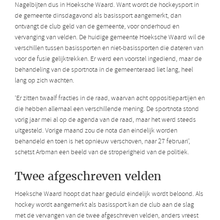
Nagelbijten dus in Hoeksche Waard. Want wordt de hockeysport in
de gemeente dinsdagavond als basissport aangemerkt, dan
ontvangt de club geld van de gemeente, voor onderhoud en
vervanging van velden. De huidige gemeente Hoeksche Waard wil de
verschillen tussen basissporten en niet-basissporten die dateren van
voor de fusie gelijktrekken. Er werd een voorstel ingediend, maar de
behandeling van de sportnota in de gemeenteraad liet lang, heel
lang op zich wachten.
‘Er zitten twaalf fracties in de raad, waarvan acht oppositiepartijen en
die hebben allemaal een verschillende mening. De sportnota stond
vorig jaar mei al op de agenda van de raad, maar het werd steeds
uitgesteld. Vorige maand zou de nota dan eindelijk worden
behandeld en toen is het opnieuw verschoven, naar 27 februari’,
schetst Arbman een beeld van de stroperigheid van de politiek.
Twee afgeschreven velden
Hoeksche Waard hoopt dat haar geduld eindelijk wordt beloond. Als
hockey wordt aangemerkt als basissport kan de club aan de slag
met de vervangen van de twee afgeschreven velden, anders vreest