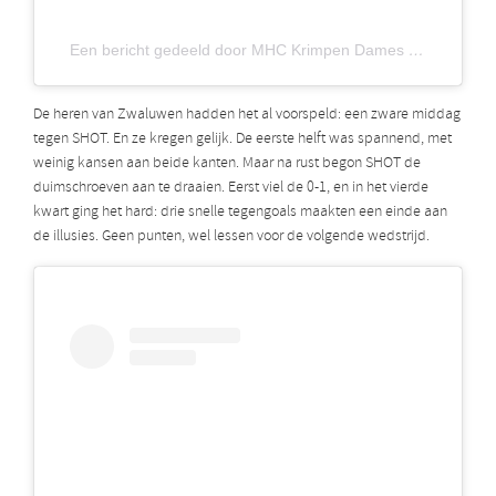
Een bericht gedeeld door MHC Krimpen Dames 1 (@krimpendames1)
De heren van Zwaluwen hadden het al voorspeld: een zware middag
tegen SHOT. En ze kregen gelijk. De eerste helft was spannend, met
weinig kansen aan beide kanten. Maar na rust begon SHOT de
duimschroeven aan te draaien. Eerst viel de 0-1, en in het vierde
kwart ging het hard: drie snelle tegengoals maakten een einde aan
de illusies. Geen punten, wel lessen voor de volgende wedstrijd.