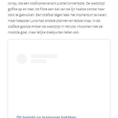
Ismay, die een strafcornervariant subtiel binnentipte. De wedstrijd
golfde op en neer, tot Flore een bal van de lijn haalde zonder haar
stick te gebruiken. Een strafbal tegen leek het momentum te keren,
maar keepster Luna had andere plannen en redde knap. In de
slotfase gooide Amber de wedstrijd in het slot. Misschien niet de
mooiste goal, maar lelijke doelpunten tellen ook.
Dit bericht op Instagram bekijken