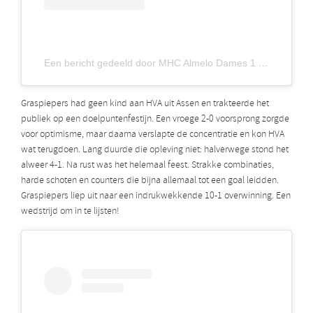
Een bericht gedeeld door MHC Almelo Dames 1 (@mhcalmelodames1)
Graspiepers had geen kind aan HVA uit Assen en trakteerde het
publiek op een doelpuntenfestijn. Een vroege 2-0 voorsprong zorgde
voor optimisme, maar daarna verslapte de concentratie en kon HVA
wat terugdoen. Lang duurde die opleving niet: halverwege stond het
alweer 4-1. Na rust was het helemaal feest. Strakke combinaties,
harde schoten en counters die bijna allemaal tot een goal leidden.
Graspiepers liep uit naar een indrukwekkende 10-1 overwinning. Een
wedstrijd om in te lijsten!