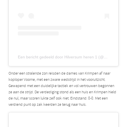
Een bericht gedeeld door Hilversum heren 1 (@hmhcheren1)
Onder een stralende zon reisden de dames van Krimpen af naar
koploper Voorne, met een zware wedstrijd in het vooruitzicht.
Gewapend met een duidelijke tactiek en vol vertrouwen begonnen
ze aan de strijd. De verdediging stond als een huis en Krimpen hield
de nul, maar scoren lukte zelf ook niet. Eindstand: 0-0. Met een
verdiend punt op zak keerden ze terug naar huis.