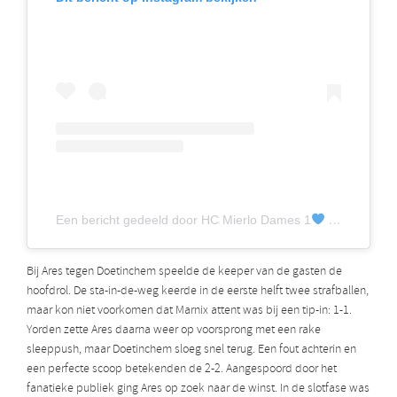
Een bericht gedeeld door HC Mierlo Dames 1
(@hcmierlodames1)
Bij Ares tegen Doetinchem speelde de keeper van de gasten de
hoofdrol. De sta-in-de-weg keerde in de eerste helft twee strafballen,
maar kon niet voorkomen dat Marnix attent was bij een tip-in: 1-1.
Yorden zette Ares daarna weer op voorsprong met een rake
sleeppush, maar Doetinchem sloeg snel terug. Een fout achterin en
een perfecte scoop betekenden de 2-2. Aangespoord door het
fanatieke publiek ging Ares op zoek naar de winst. In de slotfase was