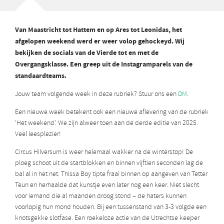
Van Maastricht tot Hattem en op Ares tot Leonidas, het
afgelopen weekend werd er weer volop gehockeyd. Wij
bekijken de socials van de Vierde tot en met de
Overgangsklasse. Een greep uit de Instagramparels van de
standaardteams.
Jouw team volgende week in deze rubriek? Stuur ons een
DM
.
Een nieuwe week betekent ook een nieuwe aflevering van de rubriek
‘Het weekend’. We zijn alweer toen aan de derde editie van 2025.
Veel leesplezier!
Circus Hilversum is weer helemaal wakker na de winterstop! De
ploeg schoot uit de startblokken en binnen vijftien seconden lag de
bal al in het net. Thissa Boy tipte fraai binnen op aangeven van Tetter
Teun en herhaalde dat kunstje even later nog een keer. Niet slecht
voor iemand die al maanden droog stond – de haters kunnen
voorlopig hun mond houden. Bij een tussenstand van 3-3 volgde een
knotsgekke slotfase. Een roekeloze actie van de Utrechtse keeper