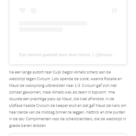
Een bericht gedeeld door Ares Heren 1 (@hcaresheren1)
Na een lange autorit naar Cuijk begon Almelo scherp aan de
wedstrijd tegen Civicum. Loïs opende de score, waarna Rosalie en
Maud de voorsprong uitbreidden naar 1-3. Civicum gaf zich niet
zomaar gewonnen, maar Almelo was als team in topvorm. Yme
stuurde een prachtige pass op Maud, die koel afrondde. In de
slotfase haalde Civicum de keeper eruit en dat gaf Maud de kans om
haar derde van de middag binnen te leggen. Hattrick en drie punten
in de tas! Complimenten voor de scheidsrechters, die de wedstrijd in
goede banen leidden