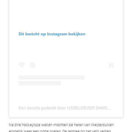
Dit bericht op Instagram bekijken
Een bericht gedeeld door IJSSELOEVER DAMES 1 (@ijsseloeverdames1)
Na drie hockeyloze weken mochten de heren van Westerduiven
eindelijk weer een potje spelen. De rentree op het veld verliep