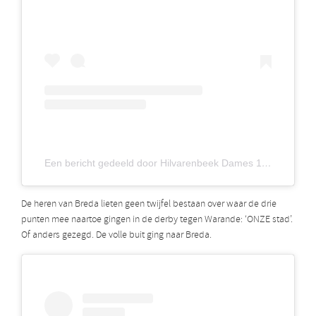
Een bericht gedeeld door Hilvarenbeek Dames 1 (@hilvarenbeekdames1)
De heren van Breda lieten geen twijfel bestaan over waar de drie
punten mee naartoe gingen in de derby tegen Warande: ‘ONZE stad’.
Of anders gezegd. De volle buit ging naar Breda.