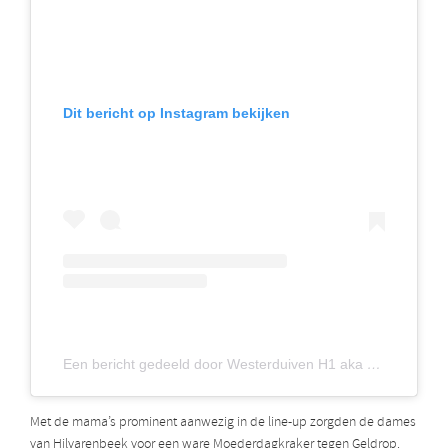
Dit bericht op Instagram bekijken
Een bericht gedeeld door Westerduiven H1 aka Duifjes
(@
Met de mama’s prominent aanwezig in de line-up zorgden de dames
van Hilvarenbeek voor een ware Moederdagkraker tegen Geldrop.