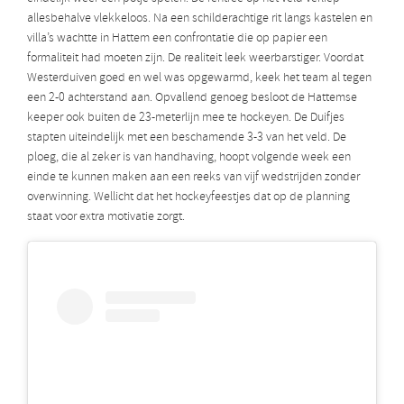
allesbehalve vlekkeloos. Na een schilderachtige rit langs kastelen en
villa’s wachtte in Hattem een confrontatie die op papier een
formaliteit had moeten zijn. De realiteit leek weerbarstiger. Voordat
Westerduiven goed en wel was opgewarmd, keek het team al tegen
een 2-0 achterstand aan. Opvallend genoeg besloot de Hattemse
keeper ook buiten de 23-meterlijn mee te hockeyen. De Duifjes
stapten uiteindelijk met een beschamende 3-3 van het veld. De
ploeg, die al zeker is van handhaving, hoopt volgende week een
einde te kunnen maken aan een reeks van vijf wedstrijden zonder
overwinning. Wellicht dat het hockeyfeestjes dat op de planning
staat voor extra motivatie zorgt.