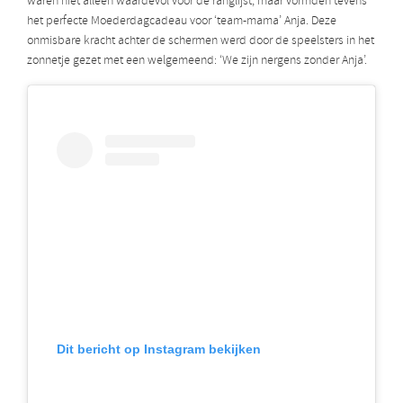
waren niet alleen waardevol voor de ranglijst, maar vormden tevens
het perfecte Moederdagcadeau voor ‘team-mama’ Anja. Deze
onmisbare kracht achter de schermen werd door de speelsters in het
zonnetje gezet met een welgemeend: ‘We zijn nergens zonder Anja’.
Dit bericht op Instagram bekijken