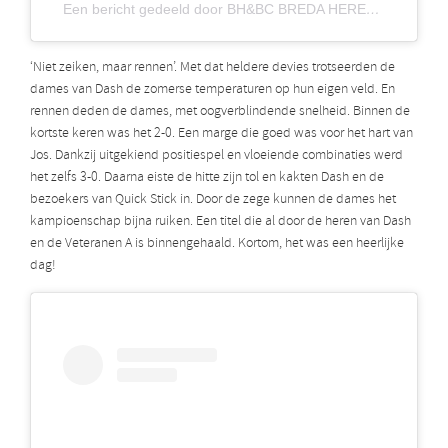
Een bericht gedeeld door BH&BC BREDA HEREN ÉÉN (@bredaheren1)
‘Niet zeiken, maar rennen’. Met dat heldere devies trotseerden de
dames van Dash de zomerse temperaturen op hun eigen veld. En
rennen deden de dames, met oogverblindende snelheid. Binnen de
kortste keren was het 2-0. Een marge die goed was voor het hart van
Jos. Dankzij uitgekiend positiespel en vloeiende combinaties werd
het zelfs 3-0. Daarna eiste de hitte zijn tol en kakten Dash en de
bezoekers van Quick Stick in. Door de zege kunnen de dames het
kampioenschap bijna ruiken. Een titel die al door de heren van Dash
en de Veteranen A is binnengehaald. Kortom, het was een heerlijke
dag!