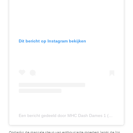
Dit bericht op Instagram bekijken
Een bericht gedeeld door MHC Dash Dames 1 (@dashdames_1)
Ondanks de massale steun van enthousiaste moeders langs de lijn