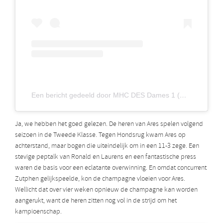
Een bericht gedeeld door MHC DES Dames 1 (@mhcdesdames1)
Ja, we hebben het goed gelezen. De heren van Ares spelen volgend
seizoen in de Tweede Klasse. Tegen Hondsrug kwam Ares op
achterstand, maar bogen die uiteindelijk om in een 11-3 zege. Een
stevige peptalk van Ronald en Laurens en een fantastische press
waren de basis voor een eclatante overwinning. En omdat concurrent
Zutphen gelijkspeelde, kon de champagne vloeien voor Ares.
Wellicht dat over vier weken opnieuw de champagne kan worden
aangerukt, want de heren zitten nog vol in de strijd om het
kampioenschap.