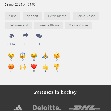
13 mei 2025 om 07:00
clubs
de sport
Derde Klasse
Eerste Klasse
Het Weekend
Tweede Klasse
Vierde Klasse
6114
0
0
0
0
0
0
0
0
2
0
4
0
Partners in hockey