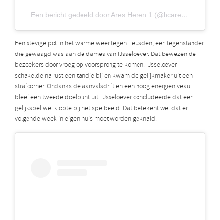
Een bericht gedeeld door Ares Heren 1 (@hcaresheren1)
Een stevige pot in het warme weer tegen Leusden, een tegenstander
die gewaagd was aan de dames van IJsseloever. Dat bewezen de
bezoekers door vroeg op voorsprong te komen. IJsseloever
schakelde na rust een tandje bij en kwam de gelijkmaker uit een
strafcorner. Ondanks de aanvalsdrift en een hoog energieniveau
bleef een tweede doelpunt uit. IJsseloever concludeerde dat een
gelijkspel wel klopte bij het spelbeeld. Dat betekent wel dat er
volgende week in eigen huis moet worden geknald.