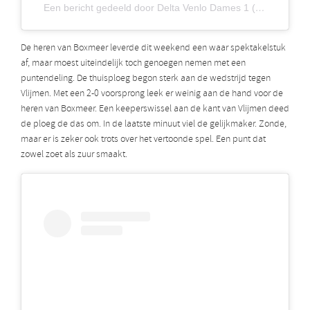
Een bericht gedeeld door Delta Venlo Dames 1 (@deltavenlodames1)
De heren van Boxmeer leverde dit weekend een waar spektakelstuk
af, maar moest uiteindelijk toch genoegen nemen met een
puntendeling. De thuisploeg begon sterk aan de wedstrijd tegen
Vlijmen. Met een 2-0 voorsprong leek er weinig aan de hand voor de
heren van Boxmeer. Een keeperswissel aan de kant van Vlijmen deed
de ploeg de das om. In de laatste minuut viel de gelijkmaker. Zonde,
maar er is zeker ook trots over het vertoonde spel. Een punt dat
zowel zoet als zuur smaakt.