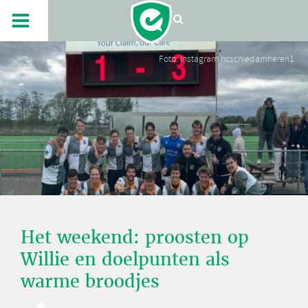
Foto: Instagram hcschiedamheren1
Het weekend: proosten op
Willie en doelpunten als
warme broodjes