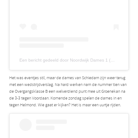
Een bericht gedeeld door Noordwijk Dames 1 (@noordwijkdames1)
Het was eventjes stil, maar de dames van Schiedam zijn weer terug
met een wedstrijdverslag. Na hard werken nam de nummer tien van
de Overgangsklasse B een welverdiend punt mee uit Groenekan na
de 3-3 tegen Voordaan. Komende zondag spelen de dames in en
tegen Helmond. Wie gaat er kijken? Het is maar een uurtje rijden.