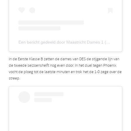
Een bericht gedeeld door Maastricht Dames 1 (@maastrichtdames1)
In de Eerste Klasse B zetten de dames van DES de stijgende lijn van
de tweede seizoenshelft nog even door. In het duel tegen Phoenix
vocht de ploeg tot de laatste minuten en trok het de 1-0 zege over de
streep.