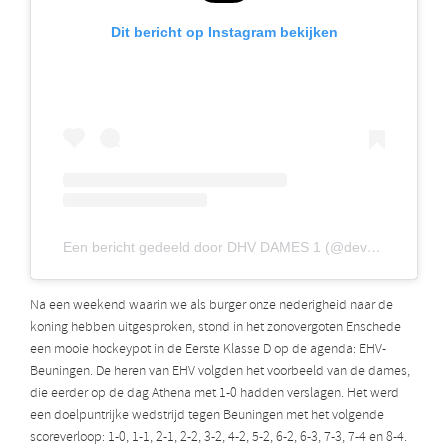
Dit bericht op Instagram bekijken
Een bericht gedeeld door DHV DAMES 1 (@deventerdames1)
Na een weekend waarin we als burger onze nederigheid naar de
koning hebben uitgesproken, stond in het zonovergoten Enschede
een mooie hockeypot in de Eerste Klasse D op de agenda: EHV-
Beuningen. De heren van EHV volgden het voorbeeld van de dames,
die eerder op de dag Athena met 1-0 hadden verslagen. Het werd
een doelpuntrijke wedstrijd tegen Beuningen met het volgende
scoreverloop: 1-0, 1-1, 2-1, 2-2, 3-2, 4-2, 5-2, 6-2, 6-3, 7-3, 7-4 en 8-4.