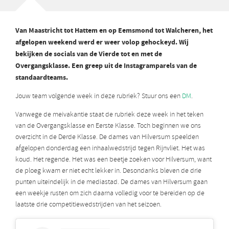
Van Maastricht tot Hattem en op Eemsmond tot Walcheren, het
afgelopen weekend werd er weer volop gehockeyd. Wij
bekijken de socials van de Vierde tot en met de
Overgangsklasse. Een greep uit de Instagramparels van de
standaardteams.
Jouw team volgende week in deze rubriek? Stuur ons een
DM
.
Vanwege de meivakantie staat de rubriek deze week in het teken
van de Overgangsklasse en Eerste Klasse. Toch beginnen we ons
overzicht in de Derde Klasse. De dames van Hilversum speelden
afgelopen donderdag een inhaalwedstrijd tegen Rijnvliet. Het was
koud. Het regende. Het was een beetje zoeken voor Hilversum, want
de ploeg kwam er niet echt lekker in. Desondanks bleven de drie
punten uiteindelijk in de mediastad. De dames van Hilversum gaan
een weekje rusten om zich daarna volledig voor te bereiden op de
laatste drie competitiewedstrijden van het seizoen.