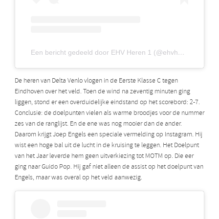
Een bericht gedeeld door EHV Heren 1 (@ehvheren1)
De heren van Delta Venlo vlogen in de Eerste Klasse C tegen
Eindhoven over het veld. Toen de wind na zeventig minuten ging
liggen, stond er een overduidelijke eindstand op het scorebord: 2-7.
Conclusie: de doelpunten vielen als warme broodjes voor de nummer
zes van de ranglijst. En de ene was nog mooier dan de ander.
Daarom krijgt Joep Engels een speciale vermelding op Instagram. Hij
wist een hoge bal uit de lucht in de kruising te leggen. Het Doelpunt
van het Jaar leverde hem geen uitverkiezing tot MOTM op. Die eer
ging naar Guido Pop. Hij gaf niet alleen de assist op het doelpunt van
Engels, maar was overal op het veld aanwezig.