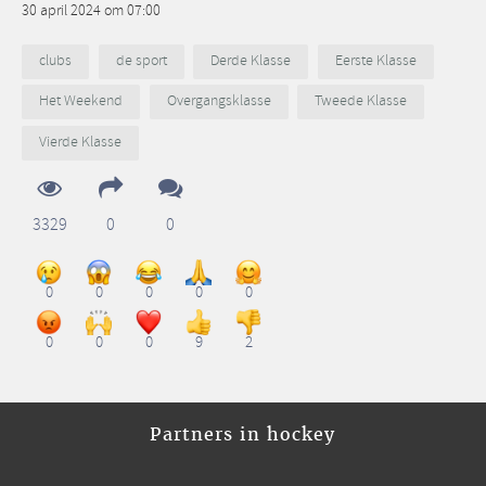
30 april 2024 om 07:00
clubs
de sport
Derde Klasse
Eerste Klasse
Het Weekend
Overgangsklasse
Tweede Klasse
Vierde Klasse
3329
0
0
0
0
0
0
0
0
0
0
9
2
Partners in hockey