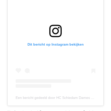
Dit bericht op Instagram bekijken
Een bericht gedeeld door HC Schiedam Dames 1
(@hcsc