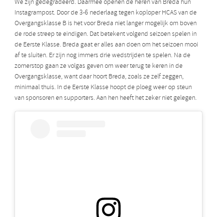
We zijn gedegradeerd. Daarmee openen de heren van Breda hun
Instagrampost. Door de 3-6 nederlaag tegen koploper HCAS van de
Overgangsklasse B is het voor Breda niet langer mogelijk om boven
de rode streep te eindigen. Dat betekent volgend seizoen spelen in
de Eerste Klasse. Breda gaat er alles aan doen om het seizoen mooi
af te sluiten. Er zijn nog immers drie wedstrijden te spelen. Na de
zomerstop gaan ze volgas geven om weer terug te keren in de
Overgangsklasse, want daar hoort Breda, zoals ze zelf zeggen,
minimaal thuis. In de Eerste Klasse hoopt de ploeg weer op steun
van sponsoren en supporters. Aan hen heeft het zeker niet gelegen.