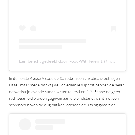
Een bericht gedeeld door Rood-Wit Heren 1 (@roodwitheren1)
In de Eerste Klasse A speelde Schiedam een chaotische pot tegen
IJssel, maar mede dankzij de Schiedamse support hebben de heren
de wedstrijd over de streep weten te trekken: 1-3. Er hoefde geen
ruchtbaarheid worden gegeven aan die eindstand, want met een
scorebord boven de dug-out kon iedereen de uitslag goed zien