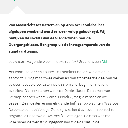
Van Maastricht tot Hattem en op Ares tot Leonidas, het
afgelopen weekend werd er weer volop gehockeyd. Wij
bekijken de socials van de Vierde tot en met de
Overgangsklasse. Een greep uit de Instagramparels van de
standaardteams.
Jouw team volgende week in deze rubriek?
Stuur ons een
DM
.
Het wordt kouder en kouder. Dat betekent dat de winterstop in
aantocht is. Nog maar twee weken en dan zit het eerste deel van de
veldcompetitie erop. Laten we daarom snel beginnen met ons
overzicht. Dit keer starten we in de Derde Klasse. De dames van
Geldrop hebben wat te vieren. Eindelijk, mag je misschien wel
zeggen. Ze moesten er namelijk anderhalf jaar op wachten. Waarop?
De eerste competitiezege. Zondag was het dus zover. In een echte
degradatiekraker werd DVS met 3-1 verslagen. Geldrop was met
volle moed de wedstrijd ingegaan nadat de dames in de