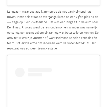
Langzaam maar gestaag klimmen de dames van Helmond naar
boven. Inmiddels staat de overgangsklasse op een vijfde plek na de
4-2 zege op Klein Zwitserland. Het was een lange zit in de auto naar
Den Haag. Al vroeg werd de reis ondernomen, want er was namelijk
eerst nog een teamspel om elkaar nog wat beter te leren kennen. De
activiteit wierp zijn vruchten af, want Helmond speelde echt als één
team. Dat leidde ertoe dat iedereen werd verkozen tot WOTM. Het
resultaat was echt een teamprestatie.