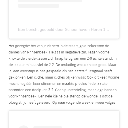
Een bericht gedeeld door Schoonhoven Heren 1 (@smhc_heren1)
Het gezegde: het venijn zit hem in de staart, gold zeker voor de
dames van Prinsenbeek. Helaas in negatieve zin. Tegen Voorne
knokte de vierdeklasser zich knap terug van een 2-0 achterstand. In
de laatste minuut viel de 2-2. De ontlading was dan ook groot. Maar
ja, een wedstrijd is pas gespeeld als het laatste fluitsignaal heeft
geklonken. Een cliché, maar clichés blijken waar. Ook dit keer. Voorne
mocht nog één keer uitnemen en maakte precies in de laatste
seconden een doelpunt: 3-2. Geen puntendeling, maar lege handen
voor Prinsenbeek. Een hele kleine pleister op de wonde is dat de
ploeg strijd heeft geleverd. Op naar volgende week en weer volgas!