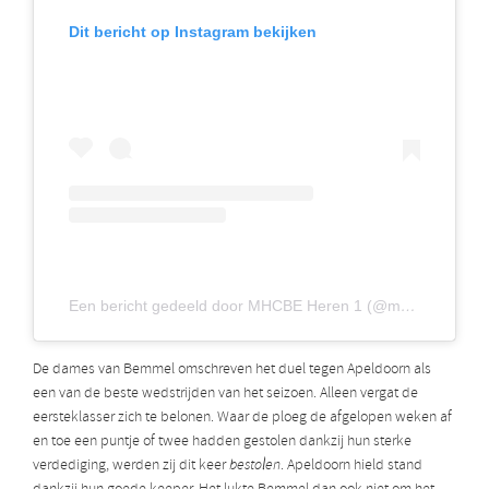
Dit bericht op Instagram bekijken
Een bericht gedeeld door MHCBE Heren 1 (@mhcbeheren1)
De dames van Bemmel omschreven het duel tegen Apeldoorn als
een van de beste wedstrijden van het seizoen. Alleen vergat de
eersteklasser zich te belonen. Waar de ploeg de afgelopen weken af
en toe een puntje of twee hadden gestolen dankzij hun sterke
verdediging, werden zij dit keer
bestolen
. Apeldoorn hield stand