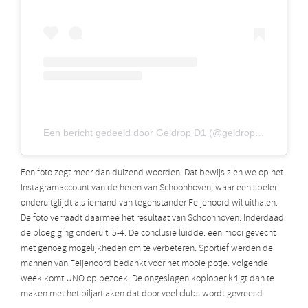
Een bericht gedeeld door Geldrop D1 (@geldrop_d1)
Een foto zegt meer dan duizend woorden. Dat bewijs zien we op het
Instagramaccount van de heren van Schoonhoven, waar een speler
onderuitglijdt als iemand van tegenstander Feijenoord wil uithalen.
De foto verraadt daarmee het resultaat van Schoonhoven. Inderdaad
de ploeg ging onderuit: 5-4. De conclusie luidde: een mooi gevecht
met genoeg mogelijkheden om te verbeteren. Sportief werden de
mannen van Feijenoord bedankt voor het mooie potje. Volgende
week komt UNO op bezoek. De ongeslagen koploper krijgt dan te
maken met het biljartlaken dat door veel clubs wordt gevreesd.