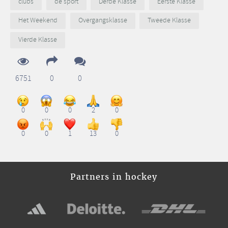
clubs
de sport
Derde Klasse
Eerste Klasse
Het Weekend
Overgangsklasse
Tweede Klasse
Vierde Klasse
6751
0
0
0
0
0
2
0
0
0
1
13
0
Partners in hockey