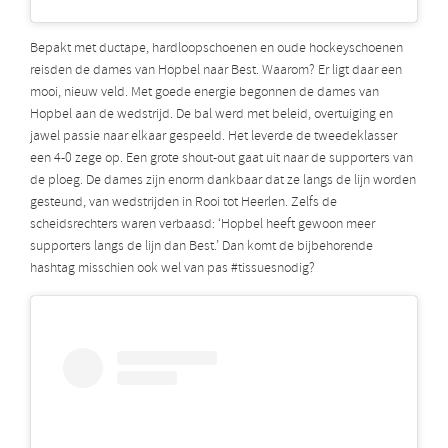
Bepakt met ductape, hardloopschoenen en oude hockeyschoenen
reisden de dames van Hopbel naar Best. Waarom? Er ligt daar een
mooi, nieuw veld. Met goede energie begonnen de dames van
Hopbel aan de wedstrijd. De bal werd met beleid, overtuiging en
jawel passie naar elkaar gespeeld. Het leverde de tweedeklasser
een 4-0 zege op. Een grote shout-out gaat uit naar de supporters van
de ploeg. De dames zijn enorm dankbaar dat ze langs de lijn worden
gesteund, van wedstrijden in Rooi tot Heerlen. Zelfs de
scheidsrechters waren verbaasd: ‘Hopbel heeft gewoon meer
supporters langs de lijn dan Best.’ Dan komt de bijbehorende
hashtag misschien ook wel van pas #tissuesnodig?