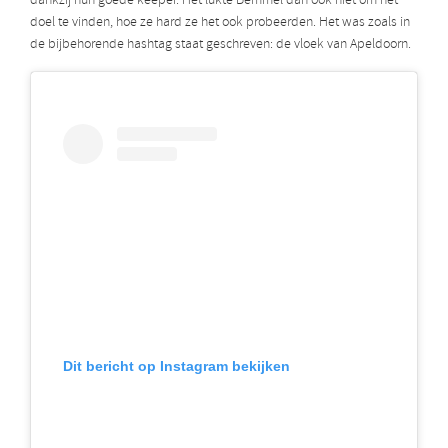
dankzij hun goede keeper. Het lukte Bemmel dan ook niet om het
doel te vinden, hoe ze hard ze het ook probeerden. Het was zoals in
de bijbehorende hashtag staat geschreven: de vloek van Apeldoorn.
Dit bericht op Instagram bekijken