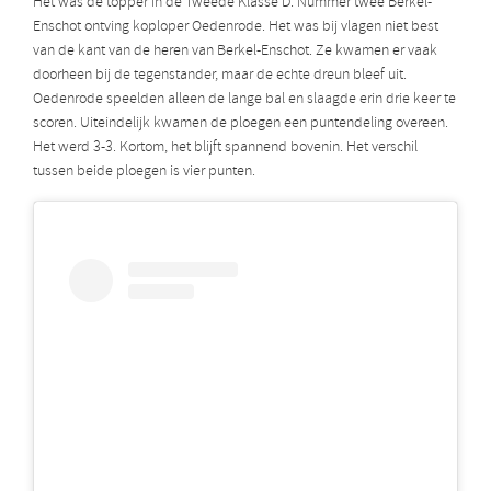
Het was de topper in de Tweede Klasse D. Nummer twee Berkel-
Enschot ontving koploper Oedenrode. Het was bij vlagen niet best
van de kant van de heren van Berkel-Enschot. Ze kwamen er vaak
doorheen bij de tegenstander, maar de echte dreun bleef uit.
Oedenrode speelden alleen de lange bal en slaagde erin drie keer te
scoren. Uiteindelijk kwamen de ploegen een puntendeling overeen.
Het werd 3-3. Kortom, het blijft spannend bovenin. Het verschil
tussen beide ploegen is vier punten.