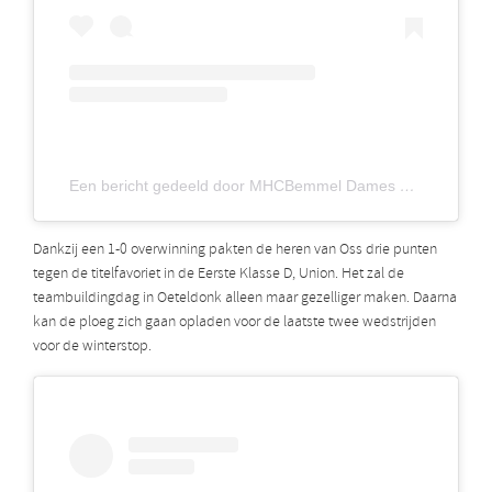
Een bericht gedeeld door MHCBemmel Dames 1
(@mh
Dankzij een 1-0 overwinning pakten de heren van Oss drie punten
tegen de titelfavoriet in de Eerste Klasse D, Union. Het zal de
teambuildingdag in Oeteldonk alleen maar gezelliger maken. Daarna
kan de ploeg zich gaan opladen voor de laatste twee wedstrijden
voor de winterstop.