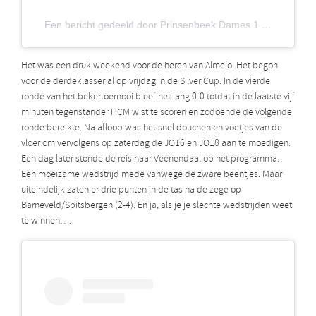
Een bericht gedeeld door Prinsenbeek Dames 1 (@prinsenbeek_dames_1)
Het was een druk weekend voor de heren van Almelo. Het begon
voor de derdeklasser al op vrijdag in de Silver Cup. In de vierde
ronde van het bekertoernooi bleef het lang 0-0 totdat in de laatste vijf
minuten tegenstander HCM wist te scoren en zodoende de volgende
ronde bereikte. Na afloop was het snel douchen en voetjes van de
vloer om vervolgens op zaterdag de JO16 en JO18 aan te moedigen.
Een dag later stonde de reis naar Veenendaal op het programma.
Een moeizame wedstrijd mede vanwege de zware beentjes. Maar
uiteindelijk zaten er drie punten in de tas na de zege op
Barneveld/Spitsbergen (2-4). En ja, als je je slechte wedstrijden weet
te winnen….