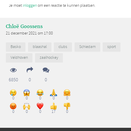
Je moet
inloggen
om een reactie te kunnen plaatsen.
Chloë Goossens
21 december 2021 om 17:00
Basko
blaashal
clubs
Schiedam
sport
Veldhoven
zaalhockey
6850
0
0
0
0
0
0
0
0
0
0
17
0