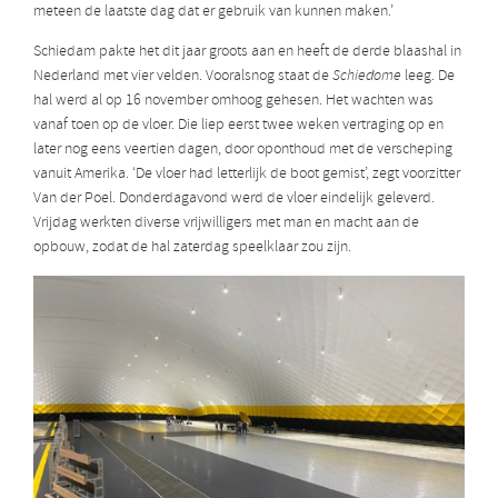
meteen de laatste dag dat er gebruik van kunnen maken.’
Schiedam pakte het dit jaar groots aan en heeft de derde blaashal in
Nederland met vier velden. Vooralsnog staat de
Schiedome
leeg. De
hal werd al op 16 november omhoog gehesen. Het wachten was
vanaf toen op de vloer. Die liep eerst twee weken vertraging op en
later nog eens veertien dagen, door oponthoud met de verscheping
vanuit Amerika. ‘De vloer had letterlijk de boot gemist’, zegt voorzitter
Van der Poel. Donderdagavond werd de vloer eindelijk geleverd.
Vrijdag werkten diverse vrijwilligers met man en macht aan de
opbouw, zodat de hal zaterdag speelklaar zou zijn.