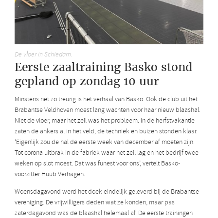
De vloer in Schiedam.
Eerste zaaltraining Basko stond
gepland op zondag 10 uur
Minstens net zo treurig is het verhaal van Basko. Ook de club uit het
Brabantse Veldhoven moest lang wachten voor haar nieuw blaashal.
Niet de vloer, maar het zeil was het probleem. In de herfstvakantie
zaten de ankers al in het veld, de techniek en buizen stonden klaar.
‘Eigenlijk zou de hal de eerste week van december af moeten zijn.
Tot corona uitbrak in de fabriek waar het zeil lag en het bedrijf twee
weken op slot moest. Dat was funest voor ons’, vertelt Basko-
voorzitter Huub Verhagen.
Woensdagavond werd het doek eindelijk geleverd bij de Brabantse
vereniging. De vrijwilligers deden wat ze konden, maar pas
zaterdagavond was de blaashal helemaal af. De eerste trainingen