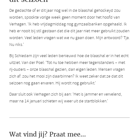
De gedachte of er dit jaar nog wel in de blaashal gehockeyd zou
worden, spookte vorige week geen moment door het hoofd van
Verhagen. ‘Ik heb vrijdagmiddag nog gymzaalbanken opgehaald. Ik
heb er nooit bij stil gestaan dat die dit jaar niet meer gebruikt zouden
worden. Veel leden vragen wat we nu gaan doen. Mijn antwoord? Tja.
Nu niks.’
Bij Schiedam zijn veel leden benieuwd hoe de blaashal er in het echt
uitziet. Van der Poel: ‘Tot nu toe hebben meer tegenstanders – met
rij-ouders – onze blaashal gezien, dan eigen leden. Mensen vragen
zich af: zou het mooi zijn daarbinnen? Ik weet zeker dat ze dat dit
seizoen nog gaan ervaren. Hij wordt nog gebruikt.’
Daar sluit ook Verhagen zich bij aan: ‘Het is jammer en vervelend,
maar na 14 januari schieten wij weer uit de startblokken.’
Wat vind jij? Praat mee...