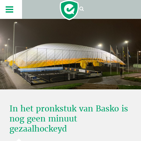
In het pronkstuk van Basko is
nog geen minuut
gezaalhockeyd