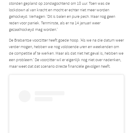
stonden gepland op zondagochtend om 10 uur. Toen was de
lockdown al van kracht en mocht er echter niet meer worden
gehockeyd. Verhagen: ‘Dit is balen en pure pech. Maar nog geen
reden voor paniek. Tenminste, als er na 14 januari weer
gezaalhockeyd mag worden.’
De Brabantse voorzitter heeft goede hoop. ‘Als we na die datum weer
verder mogen, hebben we nog voldoende uren en weekenden om
de competitie af te werken. Maar als dat niet het geval is, hebben we
een probleem.’ De voorzitter wil er eigenlijk nog niet over nadenken,
maar weet dat dat scenario directe financiële gevolgen heeft.