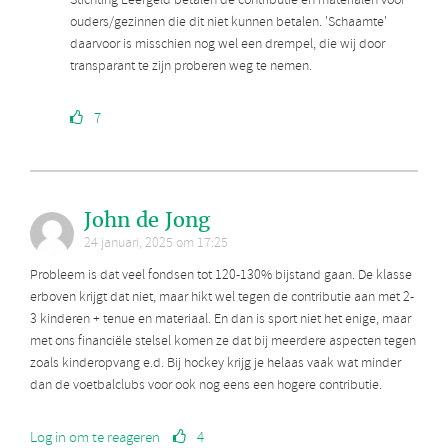
Stichting Leergeld betalen de contributie en materialen voor
ouders/gezinnen die dit niet kunnen betalen. 'Schaamte'
daarvoor is misschien nog wel een drempel, die wij door
transparant te zijn proberen weg te nemen.
7
John de Jong
24 januari, 2025 om 17:25
Probleem is dat veel fondsen tot 120-130% bijstand gaan. De klasse
erboven krijgt dat niet, maar hikt wel tegen de contributie aan met 2-
3 kinderen + tenue en materiaal. En dan is sport niet het enige, maar
met ons financiële stelsel komen ze dat bij meerdere aspecten tegen
zoals kinderopvang e.d. Bij hockey krijg je helaas vaak wat minder
dan de voetbalclubs voor ook nog eens een hogere contributie.
Log in om te reageren
4