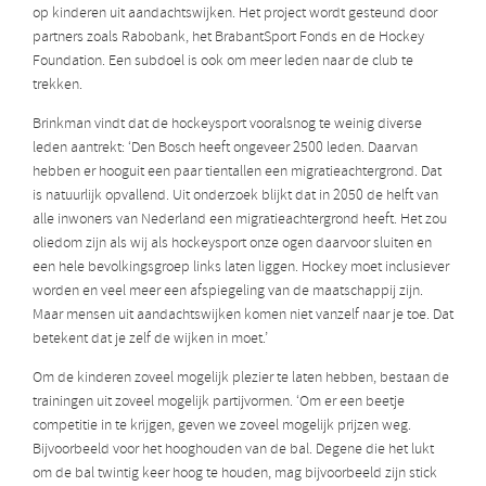
op kinderen uit aandachtswijken. Het project wordt gesteund door
partners zoals Rabobank, het BrabantSport Fonds en de Hockey
Foundation. Een subdoel is ook om meer leden naar de club te
trekken.
Brinkman vindt dat de hockeysport vooralsnog te weinig diverse
leden aantrekt: ‘Den Bosch heeft ongeveer 2500 leden. Daarvan
hebben er hooguit een paar tientallen een migratieachtergrond. Dat
is natuurlijk opvallend. Uit onderzoek blijkt dat in 2050 de helft van
alle inwoners van Nederland een migratieachtergrond heeft. Het zou
oliedom zijn als wij als hockeysport onze ogen daarvoor sluiten en
een hele bevolkingsgroep links laten liggen. Hockey moet inclusiever
worden en veel meer een afspiegeling van de maatschappij zijn.
Maar mensen uit aandachtswijken komen niet vanzelf naar je toe. Dat
betekent dat je zelf de wijken in moet.’
Om de kinderen zoveel mogelijk plezier te laten hebben, bestaan de
trainingen uit zoveel mogelijk partijvormen. ‘Om er een beetje
competitie in te krijgen, geven we zoveel mogelijk prijzen weg.
Bijvoorbeeld voor het hooghouden van de bal. Degene die het lukt
om de bal twintig keer hoog te houden, mag bijvoorbeeld zijn stick