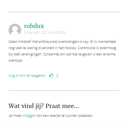
robdux
24 januari, 2025 om 20:03
Goed initiatief. Het enthousiast overbrengen is key. Er is momenteel
nog veel te weinig diversiteit in het hockey. Contributie is torenhoog
bij veel verenigingen. Schaamte om dat toe te geven is een enorme
drempel.
Log in om te reageren
2
Wat vind jij? Praat mee...
Je moet
inloggen
om een reactie te kunnen plaatsen.