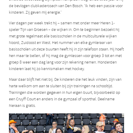
de bevlogen clubkadercoach van Den Bosch. ‘Ik heb een passie voor
kinderen. Zij geven mij energie.’
Vier dagen per week trekt hij – samen met onder meer Heren 1-
speler Tijn van Groesen – de wijken in. Om te beginnen bezoekt hij
met grote regelmaat alle basisscholen in de multiculturele wijken
Noord, Zuidoost en West. Het nummer van elke gymleraar van
basisscholen uit deze buurten heeft hij in zijn telefoon staan. Hij hoeft
hen maar te bellen, of hij mag de gymlessen voor groep 3 tot en met
groep 8 weer een dag lang voor zijn rekening nemen. Honderden
kinderen laat hij zo kennismaken met hockey.
Maar daar blijft het niet bij. De kinderen die het leuk vinden, zijn van
harte welkom om aan te sluiten bij zijn trainingen na schooltijd.
Trainingen die worden gegeven in hun eigen buurt, bijvoorbeeld op
een Cruyff Court en anders in de gymzaal of sporthal. Deelname
hieraan is gratis.