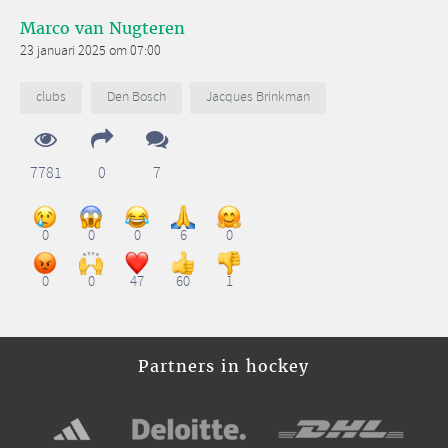
Marco van Nugteren
23 januari 2025 om 07:00
clubs
Den Bosch
Jacques Brinkman
7781
0
7
0
0
0
6
0
0
0
47
60
1
Partners in hockey