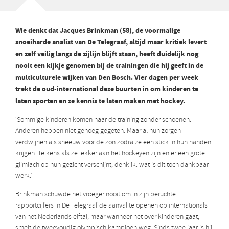
Wie denkt dat Jacques Brinkman (58), de voormalige
snoeiharde analist van De Telegraaf, altijd maar kritiek levert
en zelf veilig langs de zijlijn blijft staan, heeft duidelijk nog
nooit een kijkje genomen bij de trainingen die hij geeft in de
multiculturele wijken van Den Bosch. Vier dagen per week
trekt de oud-international deze buurten in om kinderen te
laten sporten en ze kennis te laten maken met hockey.
‘Sommige kinderen komen naar de training zonder schoenen.
Anderen hebben niet genoeg gegeten. Maar al hun zorgen
verdwijnen als sneeuw voor de zon zodra ze een stick in hun handen
krijgen. Telkens als ze lekker aan het hockeyen zijn en er een grote
glimlach op hun gezicht verschijnt, denk ik: wat is dit toch dankbaar
werk.’
Brinkman schuwde het vroeger nooit om in zijn beruchte
rapportcijfers in De Telegraaf de aanval te openen op internationals
van het Nederlands elftal, maar wanneer het over kinderen gaat,
smelt de tweevoudig olympisch kampioen weg. Sinds twee jaar is hij