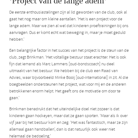
‘Project van de lange adem’
De eerste enthousiastelingen zijn al lid geworden van de club, ook al
gaat het nog maar om kleine aantallen. ‘Het is een project voor de
lange adem. Maar we zien al wel dat kinderen proeftrainingen bij ons
aanvragen. Dus er komt echt wat beweging in, maar je moet geduld
hebben.’
Een belangrijke factor in het succes van het project is de steun van de
club, zegt Brinkman. ‘Het voltallige bestuur staat erachter. Het is ook
fijn dat iemand als Marc Lammers [oud-bondscoach] nu deel
uitmaakt van het bestuur. We hebben bij de club een Raad van
Advies, waar bijvoorbeeld Minke Booij [oud-international] in zit. Al die
boegbeelden ondersteunen het project, wat voor mij en de anderen
betrokkenen enorm helpt. Het geeft ons de motivatie om door te
gaan.’
Brinkman benadrukt dat het uiteindelijke doel niet zozeer is dat
kinderen gaan hockeyen, maar dat ze gaan sporten. ‘Maar als ik over
vijf jaar bij het bestuur kom en zeg: ‘Het was fantastisch, maar ze zijn
allemaal gaan handballen’, dan is dat natuurlijk ook weer niet
helemaal de bedoeling.’