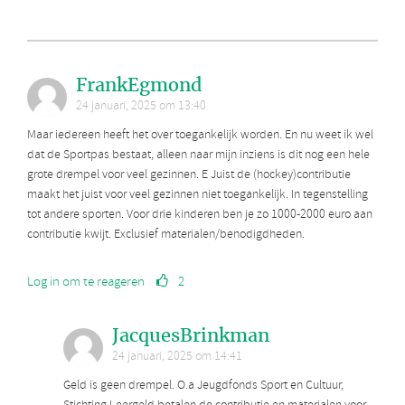
FrankEgmond
24 januari, 2025 om 13:40
Maar iedereen heeft het over toegankelijk worden. En nu weet ik wel
dat de Sportpas bestaat, alleen naar mijn inziens is dit nog een hele
grote drempel voor veel gezinnen. E Juist de (hockey)contributie
maakt het juist voor veel gezinnen niet toegankelijk. In tegenstelling
tot andere sporten. Voor drie kinderen ben je zo 1000-2000 euro aan
contributie kwijt. Exclusief materialen/benodigdheden.
Log in om te reageren
2
JacquesBrinkman
24 januari, 2025 om 14:41
Geld is geen drempel. O.a Jeugdfonds Sport en Cultuur,