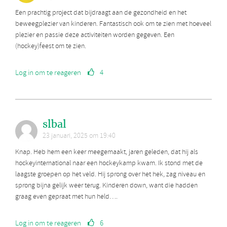
Een prachtig project dat bijdraagt aan de gezondheid en het
beweegplezier van kinderen. Fantastisch ook om te zien met hoeveel
plezier en passie deze activiteiten worden gegeven. Een
(hockey)feest om te zien.
Log in om te reageren
4
slbal
23 januari, 2025 om 19:40
Knap. Heb hem een keer meegemaakt, jaren geleden, dat hij als
hockeyinternational naar een hockeykamp kwam. Ik stond met de
laagste groepen op het veld. Hij sprong over het hek, zag niveau en
sprong bijna gelijk weer terug. Kinderen down, want die hadden
graag even gepraat met hun held….
Log in om te reageren
6