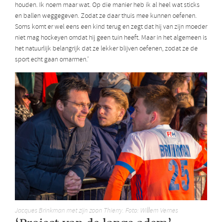
houden. Ik noem maar wat. Op die manier heb ik al heel wat sticks
en ballen weggegeven. Zodat ze daar thuis mee kunnen oefenen.
Soms komt er wel eens een kind terug en zegt dat hij van zijn moeder
niet mag hockeyen omdat hij geen tuin heeft. Maar in het algemeen is
het natuurlijk belangrijk dat ze lekker blijven oefenen, zodat ze de
sport echt gaan omarmen.’
Jacques Brinkman met zijn zoon Thierry. Foto: Willem Vernes