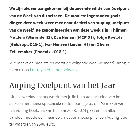
We zijn alweer aangekomen bij de zevende editie van Doelpunt
van de Week van dit seizoen.
De mooiste ingezonden goals
dingen deze week weer mee
naar de titel van ‘Auping Doelpunt
van de Week’. De genomineerden van deze week zijn: Thijmen
Mulders (Warande H1), Eva Numan (MEP D1), Jobje Roelofs
(Geldrop JO18-1), Ivar Hensen (Leiden H1) en Olivier
Zeillemaker (Phoenix JO18-1).
Wie maakt de mooiste en wordt de volgende weekwinnaar? Breng je
stem uit op
hockey.nl/doelpuntvdweek
.
Auping Doelpunt van het Jaar
Uit alle weekwinnaars wordt met jullie hulp aan het eind van het
seizoen het meest spectaculaire doelpunt gekozen. De maker van
het Auping Doelpunt van het jaar 2023/2024 gaat er niet alleen
vandoor met de eer, maar ook met een mooie prijs: een Auping-bed
ter waarde van 2500 euro.