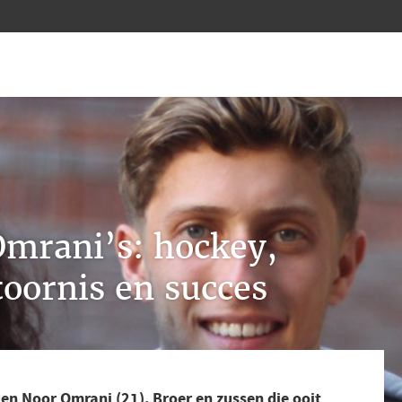
Omrani’s: hockey,
toornis en succes
 en Noor Omrani (21). Broer en zussen die ooit