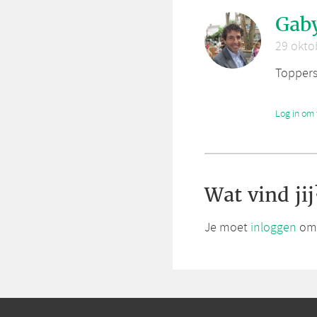
Gab
29 okto
Toppers
Log in om 
Wat vind jij
Je moet
inloggen
om 