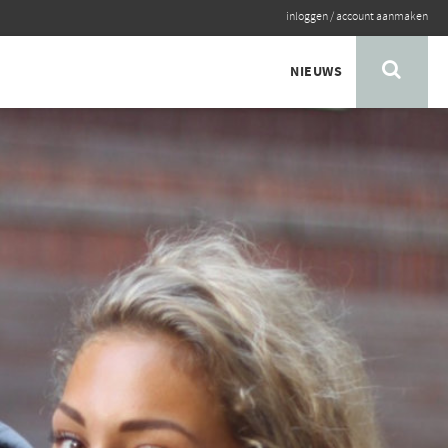
inloggen
/
account aanmaken
NIEUWS