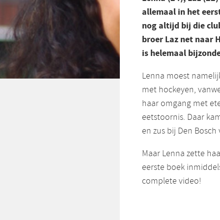
allemaal in het eer
nog altijd bij die cl
broer Laz net naar 
is helemaal bijzond
Lenna moest namelij
met hockeyen, vanweg
haar omgang met ete
eetstoornis. Daar kam
en zus bij Den Bosch 
Maar Lenna zette haa
eerste boek inmiddel
complete video!