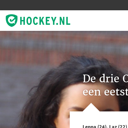
De drie 
een eets
Lenna (24), Laz (22)