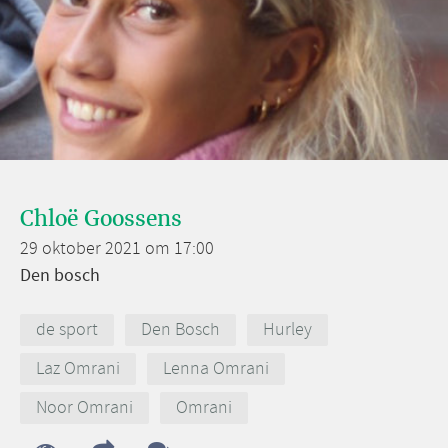
Chloë Goossens
29 oktober 2021 om 17:00
Den bosch
de sport
Den Bosch
Hurley
Laz Omrani
Lenna Omrani
Noor Omrani
Omrani