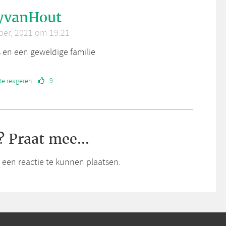
yvanHout
ber, 2021 om 19:21
 en een geweldige familie
te reageren
9
? Praat mee...
een reactie te kunnen plaatsen.