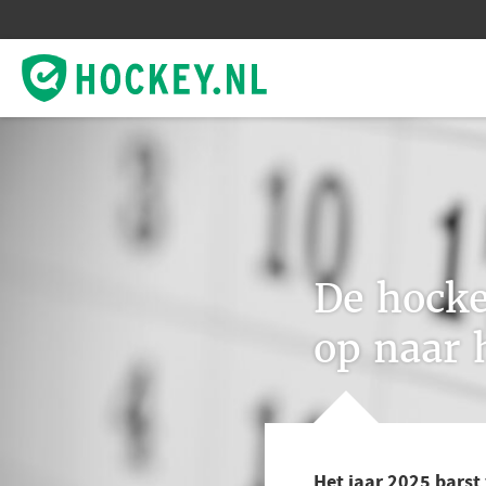
De hock
op naar 
Het jaar 2025 barst