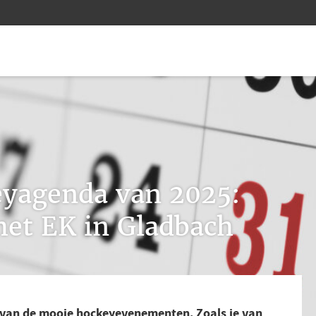
eyagenda van 2025:
het EK in Gladbach
 van de mooie hockeyevenementen. Zoals je van