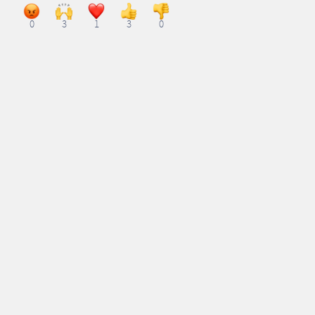
0
3
1
3
0