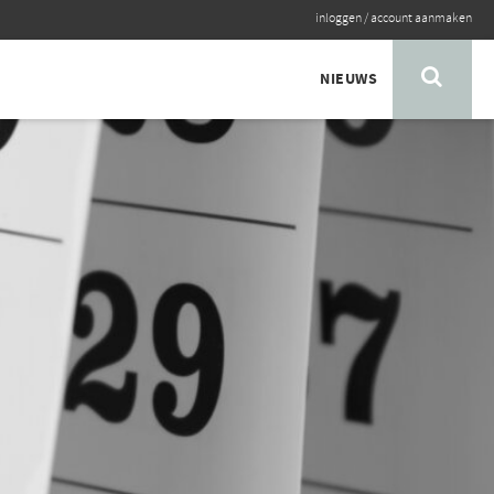
inloggen
/
account aanmaken
NIEUWS