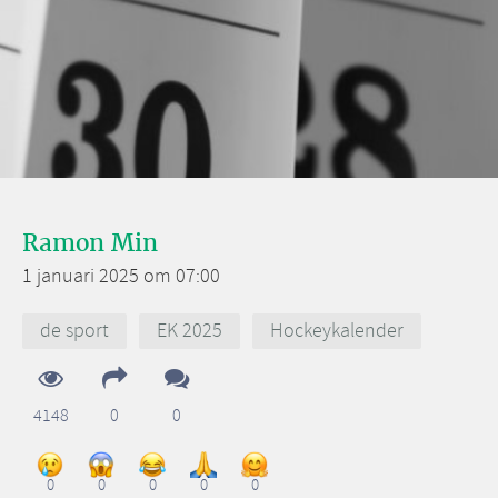
Ramon Min
1 januari 2025 om 07:00
de sport
EK 2025
Hockeykalender
4148
0
0
0
0
0
0
0